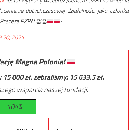
bi
został wybrany wiceprezydentem UEFA na 4-letnią
 docenienie dotychczasowej działalności jako członka
 Prezesa PZPN
👏
👏
!
il 20, 2021
ację Magna Polonia!
:
15 000
zł, zebraliśmy:
15 633,5
zł.
zego wsparcia naszej fundacji.
104%