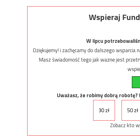
Wspieraj Fund
W lipcu potrzebowaliś
Dziękujemy! i zachęcamy do dalszego wsparcia na
Masz świadomość tego jak ważne jest przetrw
wspie
Uważasz, że robimy dobrą robotę? Ni
30 zł
50 zł
Zobacz kto w