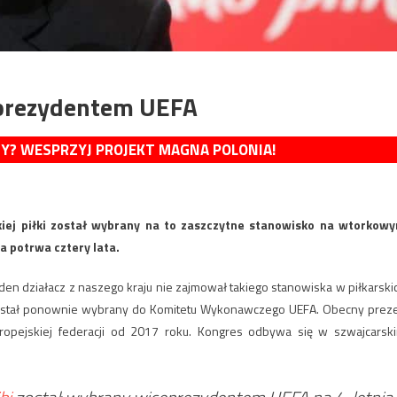
eprezydentem UEFA
MY? WESPRZYJ PROJEKT MAGNA POLONIA!
iej piłki został wybrany na to zaszczytne stanowisko na wtorkow
 potrwa cztery lata.
den działacz z naszego kraju nie zajmował takiego stanowiska w piłkarski
 został ponownie wybrany do Komitetu Wykonawczego UEFA. Obecny prez
ropejskiej federacji od 2017 roku. Kongres odbywa się w szwajcarsk