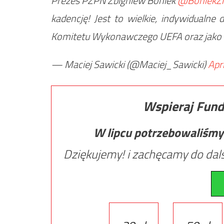
Prezes PZPN Zbigniew Boniek
@BoniekZi
kadencję! Jest to wielkie, indywidualne
Komitetu Wykonawczego UEFA oraz jako
— Maciej Sawicki (@Maciej_Sawicki)
Apr
Wspieraj Fund
W lipcu potrzebowaliśmy
Dziękujemy! i zachęcamy do dals