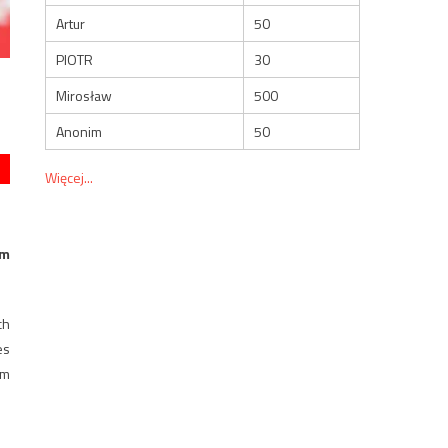
Artur
50
PIOTR
30
Mirosław
500
Anonim
50
Więcej...
ym
ch
es
im