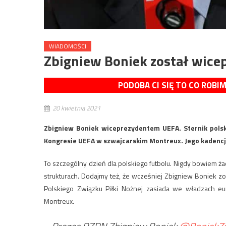
WIADOMOŚCI
Zbigniew Boniek został wic
PODOBA CI SIĘ TO CO ROBI
20 kwietnia 2021
Zbigniew Boniek wiceprezydentem UEFA. Sternik polsk
Kongresie UEFA w szwajcarskim Montreux. Jego kadencja
To szczególny dzień dla polskiego futbolu. Nigdy bowiem ża
strukturach. Dodajmy też, że wcześniej Zbigniew Boniek
Polskiego Związku Piłki Nożnej zasiada we władzach eu
Montreux.