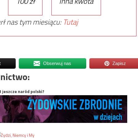
100 zł
Inna kwota
rł nas tym miesiącu:
Tutaj
t
Obserwuj nas
Zapisz
nictwo:
t jeszcze naród polski?