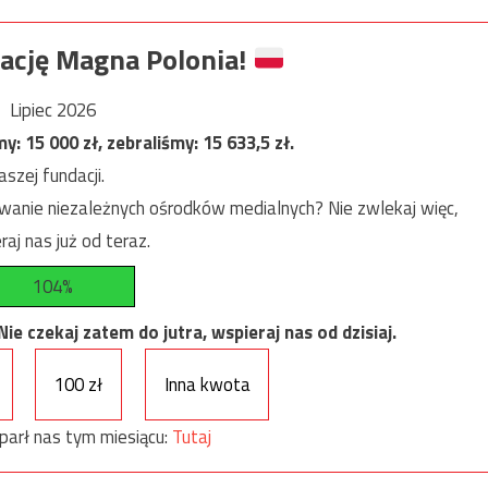
ację Magna Polonia!
Lipiec 2026
my:
15 000
zł, zebraliśmy:
15 633,5
zł.
szej fundacji.
anie niezależnych ośrodków medialnych? Nie zwlekaj więc,
raj nas już od teraz.
104%
e czekaj zatem do jutra, wspieraj nas od dzisiaj.
100 zł
Inna kwota
parł nas tym miesiącu:
Tutaj