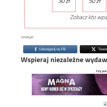
30 zł
50 zł
Zobacz kto wpa
/onet.pl/
Udostępnij na FB
Twee
Wspieraj niezależne wydaw
Czy jes