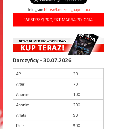
Telegram
https://t.me/magnapolonia
WESPRZYJ PROJEKT MAGNA POLONIA
Darczyńcy - 30.07.2026
AP
30
Artur
70
Anonim
100
Anonim
200
Arleta
90
Piotr
500