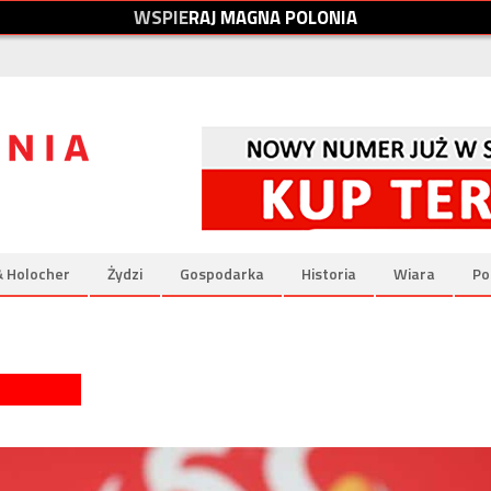
W
S
P
I
E
R
A
J
M
A
G
N
A
P
O
L
O
N
I
A
& Holocher
Żydzi
Gospodarka
Historia
Wiara
Po