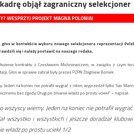
 kadrę objął zagraniczny selekcjoner
MY? WESPRZYJ PROJEKT MAGNA POLONIA!
 głos w kontekście wyboru nowego selekcjonera reprezentacji Polsk
awdzili się i należy postawić na naszego rodaka.
edłużenie kontraktu z Czesławem Michniewiczem, w związku z czym ter
cji. Głos w sprawie zabrał były prezes PZPN Zbigniew Boniek.
. Jeden na koniec nie potrafił wygrać z nikim, wyprzedził tylko San Marin
nicznemu bez zgody. Drugi po zmianie władz po prostu uciekł” – napisał.
 to wszyscy wiemy. Jeden na koniec nie potrafił wygrać
lał wszystko i wszystkich i jeszcze doradzał klubowi
e władz po prostu uciekł 1/2