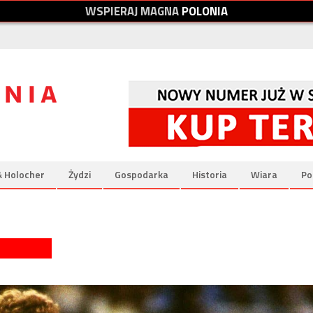
W
S
P
I
E
R
A
J
M
A
G
N
A
P
O
L
O
N
I
A
& Holocher
Żydzi
Gospodarka
Historia
Wiara
Po