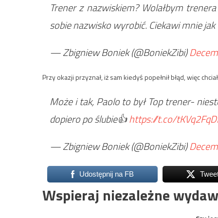
Trener z nazwiskiem? Wolałbym trenera 
sobie nazwisko wyrobić. Ciekawi mnie jak 
— Zbigniew Boniek (@BoniekZibi)
Decemb
Przy okazji przyznał, iż sam kiedyś popełnił błąd, więc chci
Może i tak, Paolo to był Top trener- nies
dopiero po ślubie👍
https://t.co/tKVq2FqD
— Zbigniew Boniek (@BoniekZibi)
Decemb
Udostępnij na FB
Twee
Wspieraj niezależne wydaw