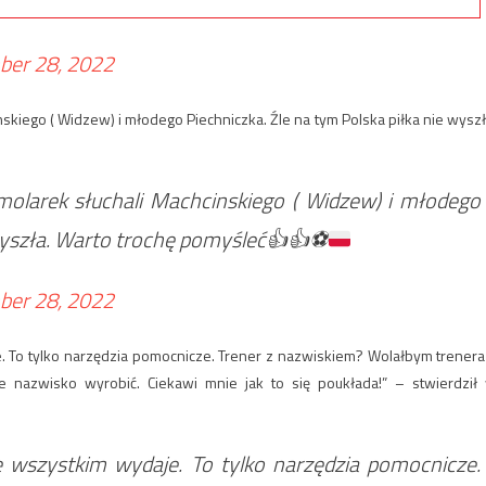
er 28, 2022
skiego ( Widzew) i młodego Piechniczka. Źle na tym Polska piłka nie wyszł
molarek słuchali Machcinskiego ( Widzew) i młodego
 wyszła. Warto trochę pomyśleć
👍
👍
⚽️
er 28, 2022
ydaje. To tylko narzędzia pomocnicze. Trener z nazwiskiem? Wolałbym trenera
e nazwisko wyrobić. Ciekawi mnie jak to się poukłada!” – stwierdził
k się wszystkim wydaje. To tylko narzędzia pomocnicze.