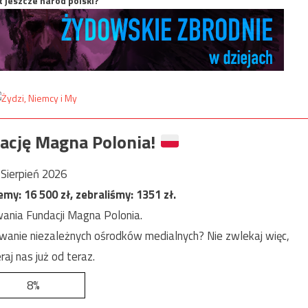
t jeszcze naród polski?
ację Magna Polonia!
Sierpień 2026
jemy:
16 500
zł, zebraliśmy:
1351
zł.
ania Fundacji Magna Polonia.
anie niezależnych ośrodków medialnych? Nie zwlekaj więc,
raj nas już od teraz.
8%