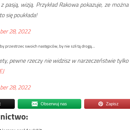
z pasją, wizją. Przykład Rakowa pokazuje, ze można
to się poukłada!
er 28, 2022
ałby przestrzec swoich następców, by nie szli tą drogą…
tety, pewne rzeczy nie widzisz w narzeczeństwie tylko
EJ
er 28, 2022
t
Obserwuj nas
Zapisz
nictwo: