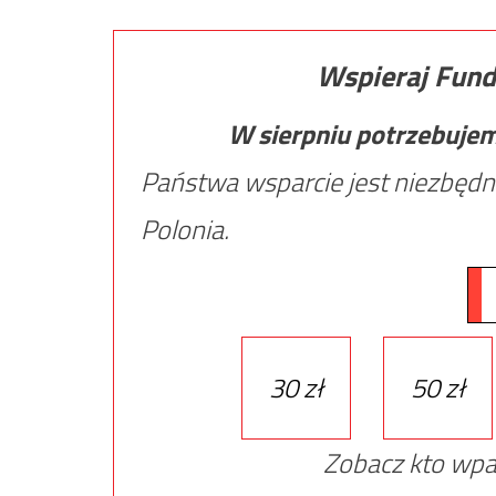
Wspieraj Fund
W sierpniu potrzebuje
Państwa wsparcie jest niezbędn
Polonia.
30 zł
50 zł
Zobacz kto wpa