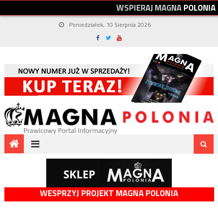
W
S
P
I
E
R
A
J
M
A
G
N
A
P
O
L
O
N
I
A
Poniedziałek, 10 Sierpnia 2026
WESPRZYJ PROJEKT MAGNA POLONIA