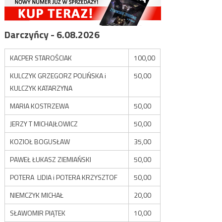
Darczyńcy - 6.08.2026
KACPER STAROŚCIAK
100,00
KULCZYK GRZEGORZ POLIŃSKA i
50,00
KULCZYK KATARZYNA
MARIA KOSTRZEWA
50,00
JERZY T MICHAJŁOWICZ
50,00
KOZIOŁ BOGUSŁAW
35,00
PAWEŁ ŁUKASZ ZIEMIAŃSKI
50,00
POTERA LIDIA i POTERA KRZYSZTOF
50,00
NIEMCZYK MICHAŁ
20,00
SŁAWOMIR PIĄTEK
10,00