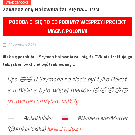
WIADOMOŚCI
Zawiedziony Hołownia żali się na… TVN
PODOBA CI SIĘ TO CO ROBIMY? WESPRZYJ PROJEKT
MAGNA POLONIA!
22 czerwca 2021
Ależ się porobiło… Szymon Hołownia żali się, że TVN nie traktuje go
tak, jak on by chciał być traktowany…
Ups. 🤣🤣 U Szymona na zlocie był tylko Polsat,
a u Bielana było więcej mediów 🤣🤣🤣🤣🤣
pic.twitter.com/y5aCwxJY2g
— AnkaPolska
#BabiesLivesMatter
(@AnkaPolska)
June 21, 2021