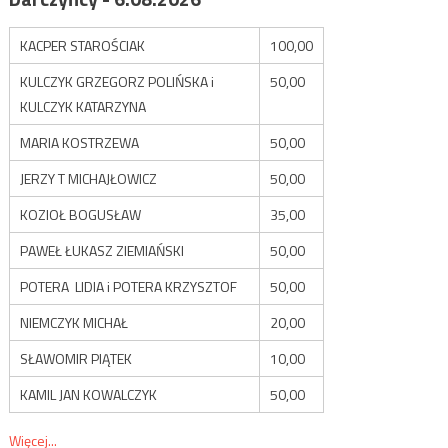
KACPER STAROŚCIAK
100,00
KULCZYK GRZEGORZ POLIŃSKA i
50,00
KULCZYK KATARZYNA
MARIA KOSTRZEWA
50,00
JERZY T MICHAJŁOWICZ
50,00
KOZIOŁ BOGUSŁAW
35,00
PAWEŁ ŁUKASZ ZIEMIAŃSKI
50,00
POTERA LIDIA i POTERA KRZYSZTOF
50,00
NIEMCZYK MICHAŁ
20,00
SŁAWOMIR PIĄTEK
10,00
KAMIL JAN KOWALCZYK
50,00
Więcej...