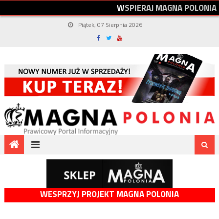
W
S
P
I
E
R
A
J
M
A
G
N
A
P
O
L
O
N
I
A
Piątek, 07 Sierpnia 2026
WESPRZYJ PROJEKT MAGNA POLONIA