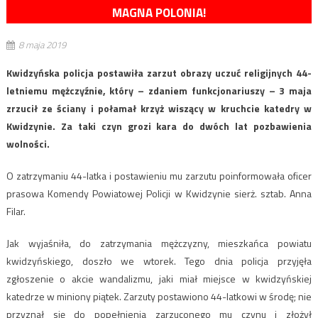
MAGNA POLONIA!
8 maja 2019
Kwidzyńska policja postawiła zarzut obrazy uczuć religijnych 44-
letniemu mężczyźnie, który – zdaniem funkcjonariuszy – 3 maja
zrzucił ze ściany i połamał krzyż wiszący w kruchcie katedry w
Kwidzynie. Za taki czyn grozi kara do dwóch lat pozbawienia
wolności.
O zatrzymaniu 44-latka i postawieniu mu zarzutu poinformowała oficer
prasowa Komendy Powiatowej Policji w Kwidzynie sierż. sztab. Anna
Filar.
Jak wyjaśniła, do zatrzymania mężczyzny, mieszkańca powiatu
kwidzyńskiego, doszło we wtorek. Tego dnia policja przyjęła
zgłoszenie o akcie wandalizmu, jaki miał miejsce w kwidzyńskiej
katedrze w miniony piątek. Zarzuty postawiono 44-latkowi w środę; nie
przyznał się do popełnienia zarzuconego mu czynu i złożył