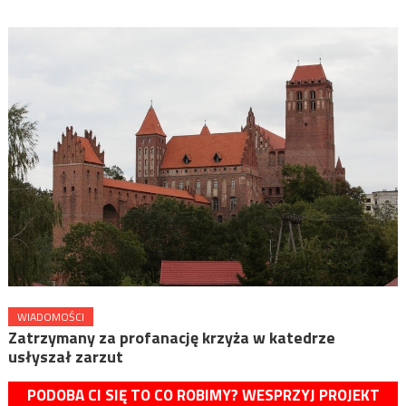
WIADOMOŚCI
Zatrzymany za profanację krzyża w katedrze
usłyszał zarzut
PODOBA CI SIĘ TO CO ROBIMY? WESPRZYJ PROJEKT