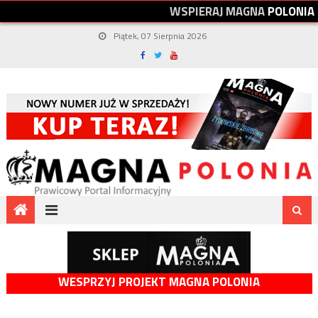
W
S
P
I
E
R
A
J
M
A
G
N
A
P
O
L
O
N
I
A
Piątek, 07 Sierpnia 2026
WESPRZYJ PROJEKT MAGNA POLONIA