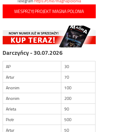
Telegram
https://t.me/magnapolonia
WESPRZYJ PROJEKT MAGNA POLONIA
Darczyńcy - 30.07.2026
AP
30
Artur
70
Anonim
100
Anonim
200
Arleta
90
Piotr
500
Artur
50