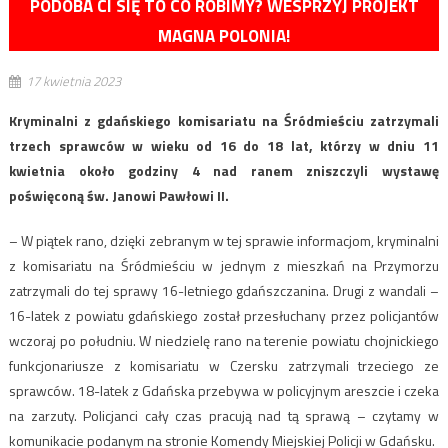
PODOBA CI SIĘ TO CO ROBIMY? WESPRZYJ PROJEKT
MAGNA POLONIA!
17 kwietnia 2023
Kryminalni z gdańskiego komisariatu na Śródmieściu zatrzymali
trzech sprawców w wieku od 16 do 18 lat, którzy w dniu 11
kwietnia około godziny 4 nad ranem zniszczyli wystawę
poświęconą św. Janowi Pawłowi II.
– W piątek rano, dzięki zebranym w tej sprawie informacjom, kryminalni
z komisariatu na Śródmieściu w jednym z mieszkań na Przymorzu
zatrzymali do tej sprawy 16-letniego gdańszczanina. Drugi z wandali –
16-latek z powiatu gdańskiego został przesłuchany przez policjantów
wczoraj po południu. W niedzielę rano na terenie powiatu chojnickiego
funkcjonariusze z komisariatu w Czersku zatrzymali trzeciego ze
sprawców. 18-latek z Gdańska przebywa w policyjnym areszcie i czeka
na zarzuty. Policjanci cały czas pracują nad tą sprawą – czytamy w
komunikacie podanym na stronie Komendy Miejskiej Policji w Gdańsku.