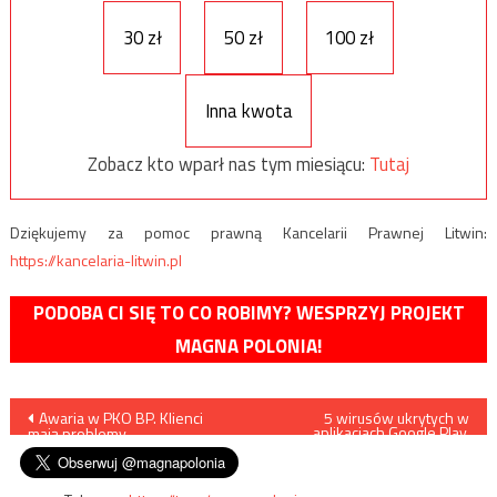
30 zł
50 zł
100 zł
Inna kwota
Zobacz kto wparł nas tym miesiącu:
Tutaj
Dziękujemy za pomoc prawną Kancelarii Prawnej Litwin:
https://kancelaria-litwin.pl
PODOBA CI SIĘ TO CO ROBIMY? WESPRZYJ PROJEKT
MAGNA POLONIA!
Nawigacja
Awaria w PKO BP. Klienci
5 wirusów ukrytych w
aplikacjach Google Play.
mają problemy
Ukradną wasze dane
wpisu