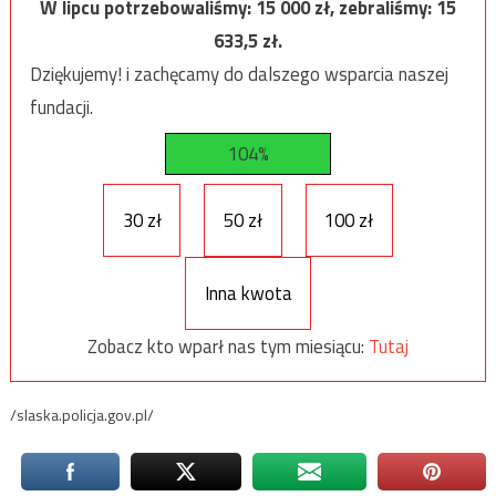
W lipcu potrzebowaliśmy:
15 000
zł, zebraliśmy:
15
633,5
zł.
Dziękujemy! i zachęcamy do dalszego wsparcia naszej
fundacji.
104%
30 zł
50 zł
100 zł
Inna kwota
Zobacz kto wparł nas tym miesiącu:
Tutaj
/slaska.policja.gov.pl/