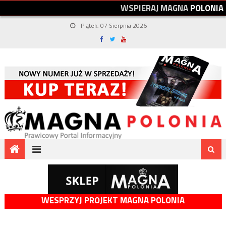
W
S
P
I
E
R
A
J
M
A
G
N
A
P
O
L
O
N
I
A
Piątek, 07 Sierpnia 2026
WESPRZYJ PROJEKT MAGNA POLONIA