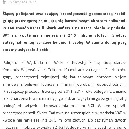
24 listopada 2021
Śląscy policjanci zwalczający przestępczość gospodarczą rozbili
grupę przestępczą zajmującą się karuzelowym obrotem paliwami.
W ten sposób narazili Skarb Państwa na uszczuplenie w podatku
VAT na kwotę nie mniejszą niż 24,5 miliona złotych. Śledczy
zatrzymali w tej sprawie kolejne 3 osoby. W sumie do tej pory
zarzuty usłyszało 5 osób.
Policjanci z Wydziału do Walki z Przestępczością Gospodarczą
Komendy Wojewódzkiej Policji w Katowicach zatrzymali 3 członków
grupy przestępczej zajmującej się karuzelowym obrotem olejem
smarowym, paliwem lotniczym i innymi wyrobami ropopochodnymi.
Przestępczy proceder trwający od 2011-2017 roku polegał na zmianie
przeznaczenia towaru na inny jego rodzaj i wysyłaniu go za granicę, aby
ominąć obowiązek odprowadzenia podatku VAT. W ten sposób
przestępcy narazili Skarb Państwa na uszczuplenie w podatku VAT w
kwocie nie mniejszej niż 24,5 miliona złotych. Do zatrzymań dwóch
mężczyzn i kobiety w wieku 32-62 lat doszło w 3 miejscach w kraju: w