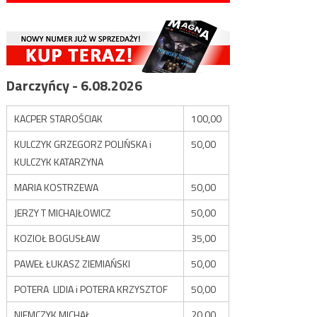
Darczyńcy - 6.08.2026
KACPER STAROŚCIAK
100,00
KULCZYK GRZEGORZ POLIŃSKA i
50,00
KULCZYK KATARZYNA
MARIA KOSTRZEWA
50,00
JERZY T MICHAJŁOWICZ
50,00
KOZIOŁ BOGUSŁAW
35,00
PAWEŁ ŁUKASZ ZIEMIAŃSKI
50,00
POTERA LIDIA i POTERA KRZYSZTOF
50,00
NIEMCZYK MICHAŁ
20,00