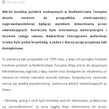
28 maja 2020
Wśród koników polskich hodowanych w Nadleśnictwie Tuszyma
doszło ostatnio do przypadków niestrawności,
najprawdopodobniej będącej wynikiem dokarmiania przez
odwiedzających. Konieczna była interwencja weterynaryjna i
leczenie całego tabunu. Najbardziej chorującemu wałachowi
trzeba było podać kroplówkę, a jedna z klaczy wciąż przyjmuje leki
domięśniowe.
To pierwszy taki przypadek od 1995 roku, a więc od początku hodowli
koników polskich w Nadleśnictwie Tuszyma. Mają one tu do dyspozycji
kilkuhektarową zagrodę z łąką i lasem oraz dostępem do strumienia, co
stwarza im niemal naturalne warunki bytowe. Sympatyczne zwierzaki
cieszą się wielką popularnością, zwłaszcza wśród odwiedzających je
dzieci.
– Niestety, jedną z cech tych koników jest ich łakomstwo; praktycznie
są „wszystkożerne”, co przy ciągłej chęci dokarmiania ich przez