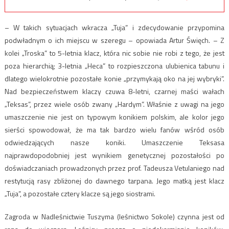
– W takich sytuacjach wkracza „Tuja” i zdecydowanie przypomina
podwładnym o ich miejscu w szeregu – opowiada Artur Święch. – Z
kolei „Troska” to 5-letnia klacz, która nic sobie nie robi z tego, że jest
poza hierarchią; 3-letnia „Heca” to rozpieszczona ulubienica tabunu i
dlatego wielokrotnie pozostałe konie „przymykają oko na jej wybryki”.
Nad bezpieczeństwem klaczy czuwa 8-letni, czarnej maści wałach
„Teksas”, przez wiele osób zwany „Hardym”. Właśnie z uwagi na jego
umaszczenie nie jest on typowym konikiem polskim, ale kolor jego
sierści spowodował, że ma tak bardzo wielu fanów wśród osób
odwiedzających nasze koniki. Umaszczenie Teksasa
najprawdopodobniej jest wynikiem genetycznej pozostałości po
doświadczaniach prowadzonych przez prof. Tadeusza Vetulaniego nad
restytucją rasy zbliżonej do dawnego tarpana. Jego matką jest klacz
„Tuja”, a pozostałe cztery klacze są jego siostrami.
Zagroda w Nadleśnictwie Tuszyma (leśnictwo Sokole) czynna jest od