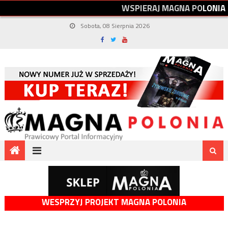
W
S
P
I
E
R
A
J
M
A
G
N
A
P
O
L
O
N
I
A
Sobota, 08 Sierpnia 2026
WESPRZYJ PROJEKT MAGNA POLONIA