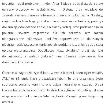
turystów, rodzi problemy – mówi Artur Święch, specjalista do spraw
ochrony przyrody w nadleśnictwie. – Dlatego przy wjeździe do
zagrody zamieszczane są informacje o zakazie dokarmiania. Niestety,
część osób odwiedzających tabun nie stosuje się do treści tej prośby i
dokarmiają odwiedzane konie, a niekiedy rodzaj i stan podawanego im
pokarmu stwarza zagrożenie dla ich zdrowia. Tym razem
nieograniczone łakomstwo koników doprowadziło je do silnych
niestrawności. Wszystkie konie zostały poddane leczeniu i są pod stałą
opieką weterynaryjną. Dodatkowo klacz „Hrabina” przyjmuje leki
domięśniowo, a wałach „Teksas” musi również przyjmować leki
dożylnie w kroplówce.
Obecnie w zagrodzie żyje 6 koni, w tym 5 klaczy i jeden ogier wałach.
„Tuja” to 18-letnia klacz prowadząca tabun. To ona organizuje życie
społeczno-socjalne koni i to ona ustala hierarchię w stadzie. Druga
klacz w hierarchii tej rodziny to 7-letnia klacz „Tuszyma”, z którą o drugie
miejsce w stadzie konkuruje 6-letnia „Hrabina”, często prowokując z nią
utarczki.