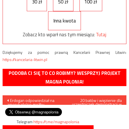
30 zł
50 zł
100 zł
Inna kwota
Zobacz kto wparł nas tym miesiącu:
Tutaj
Dziękujemy za pomoc prawną Kancelarii Prawnej Litwin:
https://kancelaria-litwin.pl
PODOBA CI SIĘ TO CO ROBIMY? WESPRZYJ PROJEKT
MAGNA POLONIA!
Nawigacja
Erdogan odpowiedział na
20 batów i więzienie dla
uczestniczek demonstracji w
amerykańskie groźby
Sudanie
wpisu
Telegram
https://t.me/magnapolonia