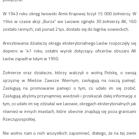
W 1943 roku okręg lwowski Armii Krajowej liczył 15 000 żołnierzy. W
1944 w czasie akcji „Burza” we Lwowie zginęło 30 żołnierzy AK, 160
zostało rannych, zaś ponad 2 tys. dostało się do łagrów sowieckich.
Aresztowania działaczy okręgu eksterytorialnego Lwów rozpoczęły się
dopiero w ’47 roku, ostatni wyrok dotyczący oficerów obszaru AK
Lwów zapadł w lutym w 1950.
Żołnierze oraz działacze, którzy walczyli o wolną Polskę, o swoją
ojczyznę w Mieście Zawsze Wiernym, zasługują na naszą pamięć.
Zasługują na promowanie pamięci o tym, co udało im się zrobić.
Zasługują abyśmy przynajmniej wiedzieli i przekazali dalej informację o
tym, co udało im się zdziałać we Lwowie, okręgach eksterytorialnych jak
również w innych miastach, które obecnie znajdują się poza granicami
Rzeczypospolitej.
Nie wolno nam o nich wszystkich zapomnieć, dlatego, że na tej ziemi