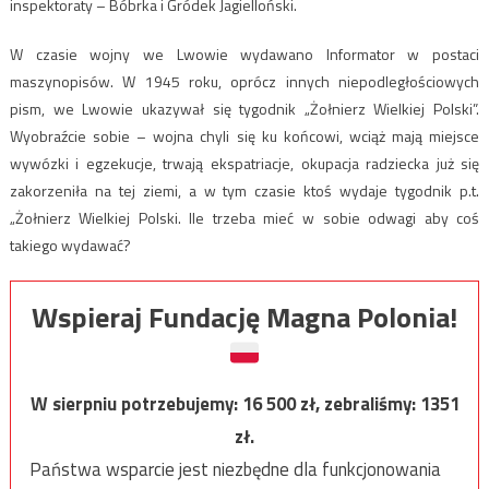
inspektoraty – Bóbrka i Gródek Jagielloński.
W czasie wojny we Lwowie wydawano Informator w postaci
maszynopisów. W 1945 roku, oprócz innych niepodległościowych
pism, we Lwowie ukazywał się tygodnik „Żołnierz Wielkiej Polski”.
Wyobraźcie sobie – wojna chyli się ku końcowi, wciąż mają miejsce
wywózki i egzekucje, trwają ekspatriacje, okupacja radziecka już się
zakorzeniła na tej ziemi, a w tym czasie ktoś wydaje tygodnik p.t.
„Żołnierz Wielkiej Polski. Ile trzeba mieć w sobie odwagi aby coś
takiego wydawać?
Wspieraj Fundację Magna Polonia!
W sierpniu potrzebujemy:
16 500
zł, zebraliśmy:
1351
zł.
Państwa wsparcie jest niezbędne dla funkcjonowania