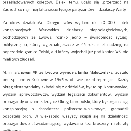
prześladowanych kolegów. Dzięki temu, udało się „przerzucić na
Zachód” co najmniej kilkanaście tysięcy partyzantów – działaczy Warty.
Za okres działalności Okręgu Lwów wydano ok. 20 000 ulotek
konspiracyjnych. Wszystkich działaczy niepodległościowych,
pochodzących ze Lwowa, różniło jedno – świadomość sytuacji
politycznej: ci, którzy wyjechali jeszcze w ’44 roku mieli nadzieję na
poprzednie granice Polski, a ci którzy wyjechali już pod koniec ’45, nie
mieli tych złudzeń.
M. in. archiwum AK ze Lwowa wywiozła Emilia Maleczyńska, zostało
ono spalone w Krakowie w 1945 w obawie przed represjami. Każdy
okręg eksterytorialny składał się z oddziałów, był to np. kontrwywiad,
wydział sprawozdawczy, wydział legalizacji dokumentów, wydział
propagandy oraz inne. Jedynie Okręg Tarnopolski, który był organizacją
konspiracyjną o charakterze polityczno-wojskowym, gromadził
pozostałą broń. W większości wszyscy skupili się na działalności
propagandowo-uświadamiającej, wydawano też broszury i referaty
polityczne.