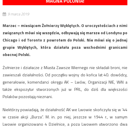
MAGNA POLONIA!
9 marca 2019
Marzec – miesiącem Żołnierzy Wyklętych. O uroczystościach z nimi
związanych mówi się wszędzie, odbywają się marsze od Londynu po
Chicago i od Toronto z powrotem do Polski. Nie mówi się o jednej
grupie Wyklętych, która działała poza wschodnimi granicami
obecnej Polski.
Żołnierze i działacze z Miasta Zawsze Wiernego nie składali broni, nie
zawieszali działalności. Od początku wojny do końca lat 40. dowódcy,
generałowie, komendanci okręgu AK – Lwów, Organizacji NIE, WiN a
także ekspozytur stworzonych już w PRL, do dziś dla większości
Polaków pozostają nieznani.
Niektórzy powiadają, że działalność AK we Lwowie skończyła się w ’44
w czasie akcji „Burza”. M. in. po niej, jeszcze w 1944 r., w samym
Lwowie organizowano 4 Dzielnice, a poza Lwowem utworzono dwa