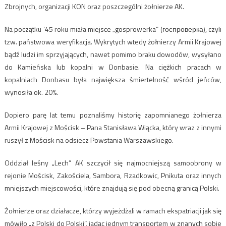
Zbrojnych, organizacji KON oraz poszczególni żołnierze AK.
Na początku ’45 roku miała miejsce „gosprowerka” (госпроверка), czyli
tzw. państwowa weryfikacja. Wykrytych wtedy żołnierzy Armii Krajowej
bądź ludzi im sprzyjających, nawet pomimo braku dowodów, wysyłano
do Kamieńska lub kopalni w Donbasie. Na ciężkich pracach w
kopalniach Donbasu była największa śmiertelność wśród jeńców,
wynosiła ok. 20%.
Dopiero parę lat temu poznaliśmy historię zapomnianego żołnierza
Armii Krajowej z Mościsk – Pana Stanisława Wiącka, który wraz z innymi
ruszył z Mościsk na odsiecz Powstania Warszawskiego.
Oddział leśny „Lech” AK szczycił się najmocniejszą samoobrony w
rejonie Mościsk, Zakościela, Sambora, Rzadkowic, Pnikuta oraz innych
mniejszych miejscowości, które znajdują się pod obecną granicą Polski.
Żołnierze oraz działacze, którzy wyjeżdżali w ramach ekspatriacji jak się
mówiło „z Polski do Polski”, jadąc jednym transportem w znanych sobie