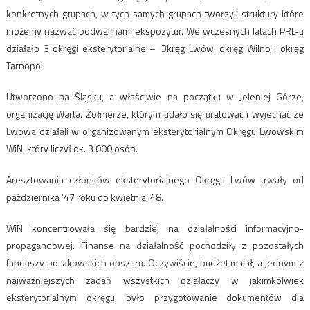
konkretnych grupach, w tych samych grupach tworzyli struktury które
możemy nazwać podwalinami ekspozytur. We wczesnych latach PRL-u
działało 3 okręgi eksterytorialne – Okręg Lwów, okręg Wilno i okręg
Tarnopol.
Utworzono na Śląsku, a właściwie na początku w Jeleniej Górze,
organizację Warta. Żołnierze, którym udało się uratować i wyjechać ze
Lwowa działali w organizowanym eksterytorialnym Okręgu Lwowskim
WiN, który liczył ok. 3 000 osób.
Aresztowania członków eksterytorialnego Okręgu Lwów trwały od
października ’47 roku do kwietnia ’48.
WiN koncentrowała się bardziej na działalności informacyjno-
propagandowej. Finanse na działalność pochodziły z pozostałych
funduszy po-akowskich obszaru. Oczywiście, budżet malał, a jednym z
najważniejszych zadań wszystkich działaczy w jakimkolwiek
eksterytorialnym okręgu, było przygotowanie dokumentów dla