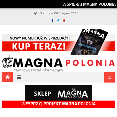
W
S
P
I
E
R
A
J
M
A
G
N
A
P
O
L
O
N
I
A
Niedziela, 09 Sierpnia 2026
WESPRZYJ PROJEKT MAGNA POLONIA