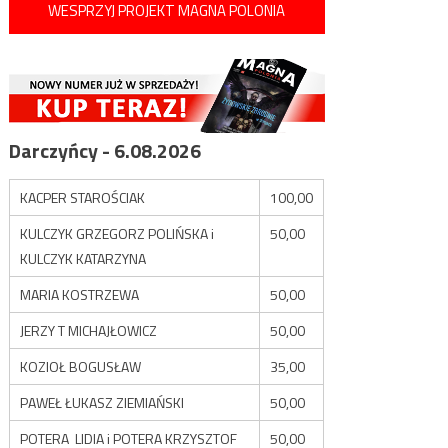
WESPRZYJ PROJEKT MAGNA POLONIA
Darczyńcy - 6.08.2026
KACPER STAROŚCIAK
100,00
KULCZYK GRZEGORZ POLIŃSKA i
50,00
KULCZYK KATARZYNA
MARIA KOSTRZEWA
50,00
JERZY T MICHAJŁOWICZ
50,00
KOZIOŁ BOGUSŁAW
35,00
PAWEŁ ŁUKASZ ZIEMIAŃSKI
50,00
POTERA LIDIA i POTERA KRZYSZTOF
50,00