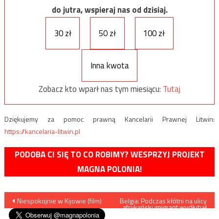
do jutra, wspieraj nas od dzisiaj.
30 zł
50 zł
100 zł
Inna kwota
Zobacz kto wparł nas tym miesiącu:
Tutaj
Dziękujemy za pomoc prawną Kancelarii Prawnej Litwin:
https://kancelaria-litwin.pl
PODOBA CI SIĘ TO CO ROBIMY? WESPRZYJ PROJEKT
MAGNA POLONIA!
Nawigacja
Niespokojnie w Kijowie (film)
Belgia: Podczas kłótni na ulicy
afrykański imigrant wydłubał
innemu imigrantowi oczy!