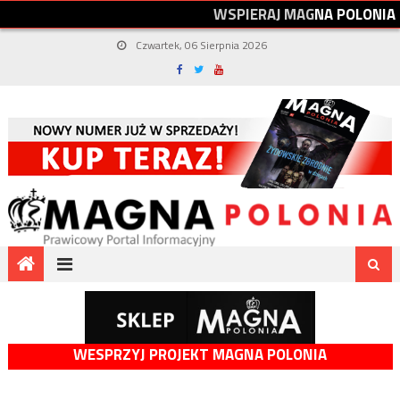
W
S
P
I
E
R
A
J
M
A
G
N
A
P
O
L
O
N
I
A
Czwartek, 06 Sierpnia 2026
WESPRZYJ PROJEKT MAGNA POLONIA