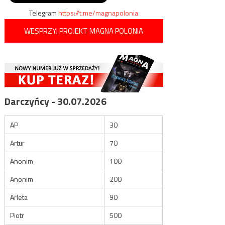
wpisu
Telegram
https://t.me/magnapolonia
WESPRZYJ PROJEKT MAGNA POLONIA
Darczyńcy - 30.07.2026
AP
30
Artur
70
Anonim
100
Anonim
200
Arleta
90
Piotr
500