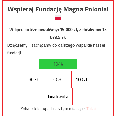
Wspieraj Fundację Magna Polonia!
W lipcu potrzebowaliśmy:
15 000
zł, zebraliśmy:
15
633,5
zł.
Dziękujemy! i zachęcamy do dalszego wsparcia naszej
fundacji.
104%
30 zł
50 zł
100 zł
Inna kwota
Zobacz kto wparł nas tym miesiącu:
Tutaj