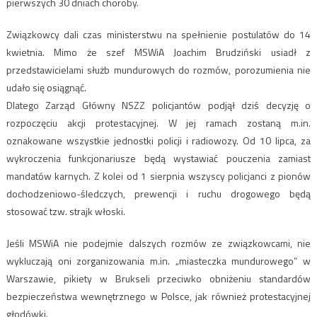
pierwszych 30 dniach choroby.
Związkowcy dali czas ministerstwu na spełnienie postulatów do 14
kwietnia. Mimo że szef MSWiA Joachim Brudziński usiadł z
przedstawicielami służb mundurowych do rozmów, porozumienia nie
udało się osiągnąć.
Dlatego Zarząd Główny NSZZ policjantów podjął dziś decyzję o
rozpoczęciu akcji protestacyjnej. W jej ramach zostaną m.in.
oznakowane wszystkie jednostki policji i radiowozy. Od 10 lipca, za
wykroczenia funkcjonariusze będą wystawiać pouczenia zamiast
mandatów karnych. Z kolei od 1 sierpnia wszyscy policjanci z pionów
dochodzeniowo-śledczych, prewencji i ruchu drogowego będą
stosować tzw. strajk włoski.
Jeśli MSWiA nie podejmie dalszych rozmów ze związkowcami, nie
wykluczają oni zorganizowania m.in. „miasteczka mundurowego” w
Warszawie, pikiety w Brukseli przeciwko obniżeniu standardów
bezpieczeństwa wewnętrznego w Polsce, jak również protestacyjnej
głodówki.