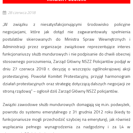
28 czerwca 2018
„W związku z niesatysfakcjonującymi środowisko policyjne
negocjacjami, które jak dotąd nie zagwarantowały spełnienia
postulatów skierowanych do Ministra Spraw Wewnętrznych i
Administracji przez organizacje związkowe reprezentujące interes
funkcjonariuszy służb mundurowych i nie podpisanie do chwili obecnej
stosownego porozumienia, Zarząd Główny NSZZ Policjantów podjął w
dniu 27 czerwca 2018 r. decyzję o wszczęciu ogólnokrajowej akcji
protestacyjnej. Powołał Komitet Protestacyjny, przyjął harmonogram
działań protestacyjnych oraz strategię dotyczącą dalszych negocjacji ze
stroną rządową” – ogłosił dziś Zarząd Główny NSZZ policjantów.
Związki zawodowe służb mundurowych domagają się m.in. podwyżek,
powrotu do systemu emerytalnego z 31 grudnia 2012 roku (kiedy to
funkcjonariusze mogli przechodzić szybciej na emeryturę), jak również
wypłacania pełnego wynagrodzenia za nadgodziny i za L4 w