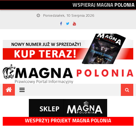
W
S
P
I
E
R
A
J
M
A
G
N
A
P
O
L
O
N
I
A
Poniedziałek, 10 Sierpnia 2026
WESPRZYJ PROJEKT MAGNA POLONIA