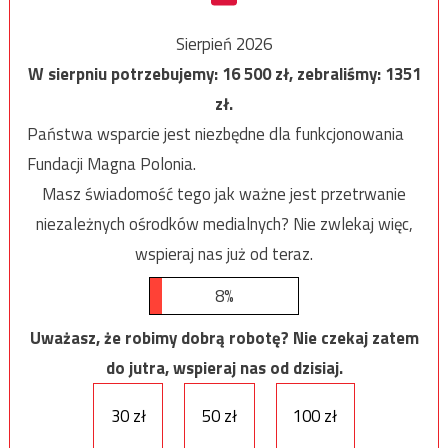
Sierpień 2026
W sierpniu potrzebujemy:
16 500
zł, zebraliśmy:
1351
zł.
Państwa wsparcie jest niezbędne dla funkcjonowania
Fundacji Magna Polonia.
Masz świadomość tego jak ważne jest przetrwanie
niezależnych ośrodków medialnych? Nie zwlekaj więc,
wspieraj nas już od teraz.
8%
Uważasz, że robimy dobrą robotę? Nie czekaj zatem
do jutra, wspieraj nas od dzisiaj.
30 zł
50 zł
100 zł