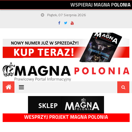
W
S
P
I
E
R
A
J
M
A
G
N
A
P
O
L
O
N
I
A
Piątek, 07 Sierpnia 2026
WESPRZYJ PROJEKT MAGNA POLONIA