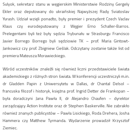
Sulyok, sekretarz stanu w węgierskim Ministerstwie Rodziny Gergely
Ekler oraz deputowany do ukraińskiej Najwyższej Rady Sviatoslav
Yurash. Udział wzięli ponadto, były premier i prezydent Czech Vaclav
Klaus czy eurodeputowany z Węgier Erno Schaller-Barros.
Prelegentami byli też były sędzia Trybunału w Strasburgu Francisco
Javier Borrego Borrego byli sędziowie TK – prof. Maria Gintowt-
Jankowicz czy prof. Zbigniew Cieślak. Odczytany zostanie także list od
premiera Mateusza Morawieckiego.
Wśród uczestników znaleźli się również liczni przedstawiciele świata
akademickiego z różnych stron świata. W konferencji uczestniczyli m.in.
dr Gladden Papin z Uniwersytetu w Dallas, dr Chantal Delsol –
francuska filozof i historyk, księżna prof. Ingrid Detter de Frankopan –
była doradczyni Jana Pawła II, dr Alejandro Chaufen – dyrektor
zarządzający Action Institute oraz dr Stephen Baskerville. Nie zabrakło
również znanych publicystów – Pawła Lisickiego, Roda Drehera, Josha
Hammera czy Matthew Tyrmanda. Wydarzenie prowadził Krzysztof
Ziemiec.