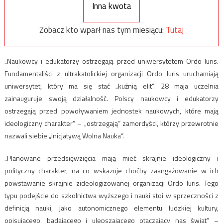
Inna kwota
Zobacz kto wparł nas tym miesiącu:
Tutaj
„Naukowcy i edukatorzy ostrzegają przed uniwersytetem Ordo Iuris.
Fundamentaliści z ultrakatolickiej organizacji Ordo Iuris uruchamiają
uniwersytet, który ma się stać „kuźnią elit”. 28 maja uczelnia
zainauguruje swoją działalność. Polscy naukowcy i edukatorzy
ostrzegają przed powoływaniem jednostek naukowych, które mają
ideologiczny charakter” – „ostrzegają” zamordyści, którzy przewrotnie
nazwali siebie „Inicjatywą Wolna Nauka”.
„Planowane przedsięwzięcia mają mieć skrajnie ideologiczny i
polityczny charakter, na co wskazuje choćby zaangażowanie w ich
powstawanie skrajnie zideologizowanej organizacji Ordo Iuris. Tego
typu podejście do szkolnictwa wyższego i nauki stoi w sprzeczności z
definicją nauki, jako autonomicznego elementu ludzkiej kultury,
opisującego, badającego i ulepszającego otaczający nas świat” –