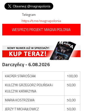
kobieta, czy mężczyzna, może
wpisu
chodzić ze stanikiem lub
bez”
Telegram
https://t.me/magnapolonia
WESPRZYJ PROJEKT MAGNA POLONIA
Darczyńcy - 6.08.2026
KACPER STAROŚCIAK
100,00
KULCZYK GRZEGORZ POLIŃSKA i
50,00
KULCZYK KATARZYNA
MARIA KOSTRZEWA
50,00
JERZY T MICHAJŁOWICZ
50,00