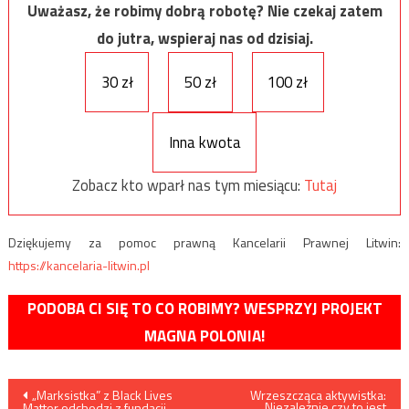
Uważasz, że robimy dobrą robotę? Nie czekaj zatem
do jutra, wspieraj nas od dzisiaj.
30 zł
50 zł
100 zł
Inna kwota
Zobacz kto wparł nas tym miesiącu:
Tutaj
Dziękujemy za pomoc prawną Kancelarii Prawnej Litwin:
https://kancelaria-litwin.pl
PODOBA CI SIĘ TO CO ROBIMY? WESPRZYJ PROJEKT
MAGNA POLONIA!
Nawigacja
„Marksistka” z Black Lives
Wrzeszcząca aktywistka:
„Niezależnie czy to jest
Matter odchodzi z fundacji