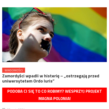
WIADOMOŚCI
Zamordyści wpadli w histerię – „ostrzegają przed
uniwersytetem Ordo Iuris”
PODOBA CI SIĘ TO CO ROBIMY? WESPRZYJ PROJEKT
MAGNA POLONIA!