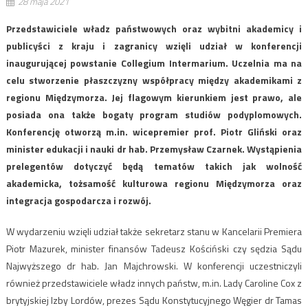
28 maja 2021
Przedstawiciele władz państwowych oraz wybitni akademicy i
publicyści z kraju i zagranicy wzięli udział w konferencji
inaugurującej powstanie Collegium Intermarium. Uczelnia ma na
celu stworzenie płaszczyzny współpracy między akademikami z
regionu Międzymorza. Jej flagowym kierunkiem jest prawo, ale
posiada ona także bogaty program studiów podyplomowych.
Konferencję otworzą m.in. wicepremier prof. Piotr Gliński oraz
minister edukacji i nauki dr hab. Przemysław Czarnek. Wystąpienia
prelegentów dotyczyć będą tematów takich jak wolność
akademicka, tożsamość kulturowa regionu Międzymorza oraz
integracja gospodarcza i rozwój.
W wydarzeniu wzięli udział także sekretarz stanu w Kancelarii Premiera
Piotr Mazurek, minister finansów Tadeusz Kościński czy sędzia Sądu
Najwyższego dr hab. Jan Majchrowski. W konferencji uczestniczyli
również przedstawiciele władz innych państw, m.in. Lady Caroline Cox z
brytyjskiej Izby Lordów, prezes Sądu Konstytucyjnego Węgier dr Tamas