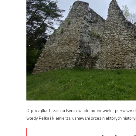
O początkach zamku Bydin wiadomo niewiele, pierwszy do
wtedy Peł­ka i Nie­mie­rza, uznawani przez niektórych hist