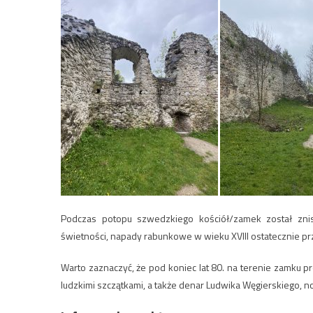
Podczas potopu szwedzkiego kościół/zamek został zni
świetności, napady rabunkowe w wieku XVIII ostatecznie pr
Warto zaznaczyć, że pod koniec lat 80. na terenie zamku 
ludzkimi szczątkami, a także de­nar Lud­wi­ka Wę­gier­skie­go,