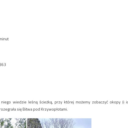
minut
9363
 niego wiedzie leśną ścieżką, przy której możemy zobaczyć okopy (i i
 rozegrała się Bitwa pod Krzywopłotami.