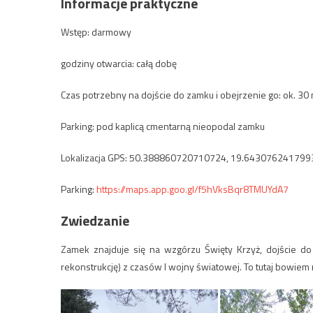
Informacje praktyczne
Wstęp: darmowy
godziny otwarcia: całą dobę
Czas potrzebny na dojście do zamku i obejrzenie go: ok. 30 
Parking: pod kaplicą cmentarną nieopodal zamku
Lokalizacja GPS: 50.388860720710724, 19.64307624179
Parking:
https://maps.app.goo.gl/f5hVksBqr8TMUYdA7
Zwiedzanie
Zamek znajduje się na wzgórzu Święty Krzyż, dojście do
rekonstrukcję) z czasów I wojny światowej. To tutaj bowiem