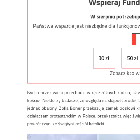
Wspieraj Fund
W sierpniu potrzebu
Państwa wsparcie jest niezbędne dla funkcjonow
30 zł
50 zł
Zobacz kto w
Bydlin przez wieki przechodzi w ręce różnych rodzin, aż 
kościół. Niektórzy badacze, ze względu na skąpość źródeł, t
jednak obalony. Zo­fia Bo­ner prze­ka­zu­je zamek posłowi kr
działaczem protestanckim w Polsce, przekształca więc świą
powrót czyni ze świątyni kościół katolicki.