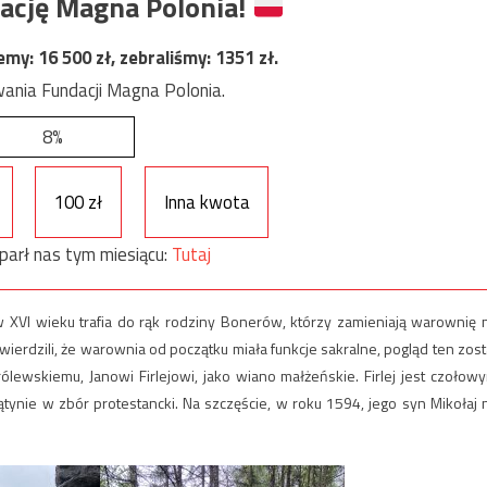
ację Magna Polonia!
jemy:
16 500
zł, zebraliśmy:
1351
zł.
ania Fundacji Magna Polonia.
8%
100 zł
Inna kwota
parł nas tym miesiącu:
Tutaj
w XVI wieku trafia do rąk rodziny Bonerów, którzy zamieniają warownię 
wierdzili, że warownia od początku miała funkcje sakralne, pogląd ten zost
ólewskiemu, Janowi Firlejowi, ja­ko wia­no mał­żeń­skie. Firlej jest czołow
tynie w zbór protestancki. Na szczęście, w ro­ku 1594, jego syn Mikołaj 