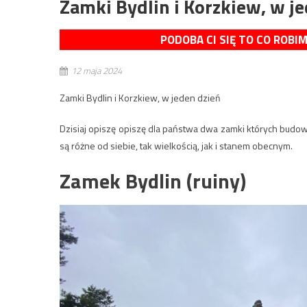
Zamki Bydlin i Korzkiew, w j
PODOBA CI SIĘ TO CO ROBI
12 maja 2024
Zamki Bydlin i Korzkiew, w jeden dzień
Dzisiaj opiszę opiszę dla państwa dwa zamki których budo
są różne od siebie, tak wielkością, jak i stanem obecnym.
Zamek Bydlin (ruiny)