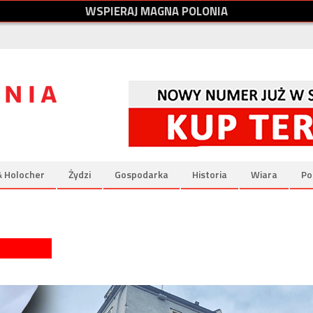
W
S
P
I
E
R
A
J
M
A
G
N
A
P
O
L
O
N
I
A
& Holocher
Żydzi
Gospodarka
Historia
Wiara
Po