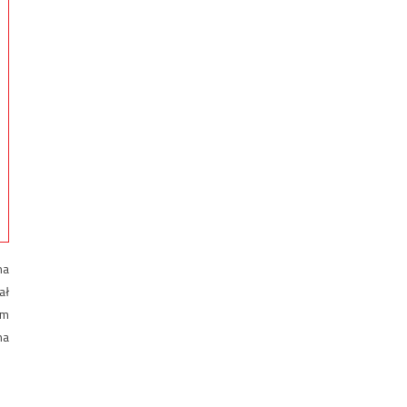
na
ał
ym
na