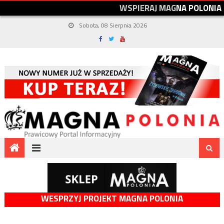
W
S
P
I
E
R
A
J
M
A
G
N
A
P
O
L
O
N
I
A
Sobota, 08 Sierpnia 2026
WESPRZYJ PROJEKT MAGNA POLONIA