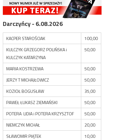
Darczyńcy - 6.08.2026
KACPER STAROŚCIAK
100,00
KULCZYK GRZEGORZ POLIŃSKA i
50,00
KULCZYK KATARZYNA
MARIA KOSTRZEWA
50,00
JERZY T MICHAJŁOWICZ
50,00
KOZIOŁ BOGUSŁAW
35,00
PAWEŁ ŁUKASZ ZIEMIAŃSKI
50,00
POTERA LIDIA i POTERA KRZYSZTOF
50,00
NIEMCZYK MICHAŁ
20,00
SŁAWOMIR PIĄTEK
10,00