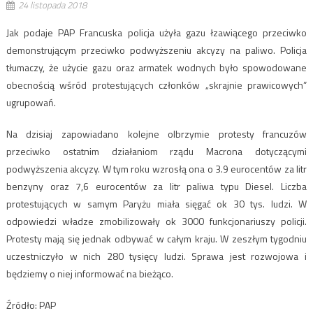
24 listopada 2018
Jak podaje PAP Francuska policja użyła gazu łzawiącego przeciwko
demonstrującym przeciwko podwyższeniu akcyzy na paliwo. Policja
tłumaczy, że użycie gazu oraz armatek wodnych było spowodowane
obecnością wśród protestujących członków „skrajnie prawicowych”
ugrupowań.
Na dzisiaj zapowiadano kolejne olbrzymie protesty francuzów
przeciwko ostatnim działaniom rządu Macrona dotyczącymi
podwyższenia akcyzy. W tym roku wzrosłą ona o 3.9 eurocentów za litr
benzyny oraz 7,6 eurocentów za litr paliwa typu Diesel. Liczba
protestujących w samym Paryżu miała sięgać ok 30 tys. ludzi. W
odpowiedzi władze zmobilizowały ok 3000 funkcjonariuszy policji.
Protesty mają się jednak odbywać w całym kraju. W zeszłym tygodniu
uczestniczyło w nich 280 tysięcy ludzi. Sprawa jest rozwojowa i
będziemy o niej informować na bieżąco.
Źródło: PAP