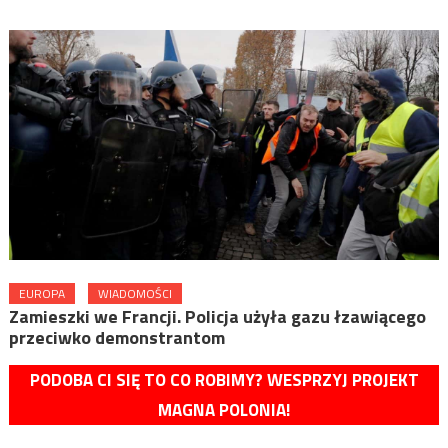
EUROPA
WIADOMOŚCI
Zamieszki we Francji. Policja użyła gazu łzawiącego
przeciwko demonstrantom
PODOBA CI SIĘ TO CO ROBIMY? WESPRZYJ PROJEKT
MAGNA POLONIA!