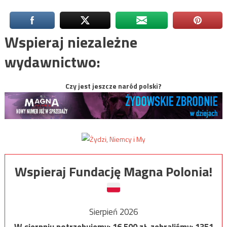
Wspieraj niezależne
wydawnictwo:
Czy jest jeszcze naród polski?
Wspieraj Fundację Magna Polonia!
Sierpień 2026
W sierpniu potrzebujemy:
16 500
zł, zebraliśmy:
1351