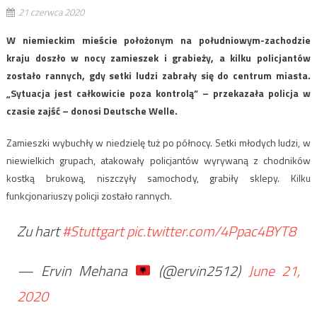
21 czerwca 2020
W niemieckim mieście położonym na południowym-zachodzie
kraju doszło w nocy zamieszek i grabieży, a kilku policjantów
zostało rannych, gdy setki ludzi zabrały się do centrum miasta.
„Sytuacja jest całkowicie poza kontrolą” – przekazała policja w
czasie zajść – donosi Deutsche Welle.
Zamieszki wybuchły w niedzielę tuż po północy. Setki młodych ludzi, w
niewielkich grupach, atakowały policjantów wyrywaną z chodników
kostką brukową, niszczyły samochody, grabiły sklepy. Kilku
funkcjonariuszy policji zostało rannych.
Zu hart
#Stuttgart
pic.twitter.com/4Ppac4BYT8
— Ervin Mehana
(@ervin2512)
June 21,
2020