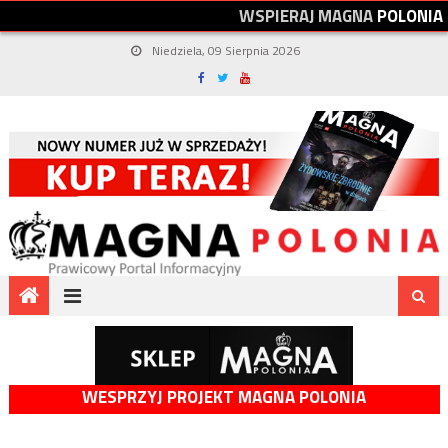
W
S
P
I
E
R
A
J
M
A
G
N
A
P
O
L
O
N
I
A
Niedziela, 09 Sierpnia 2026
WESPRZYJ PROJEKT MAGNA POLONIA