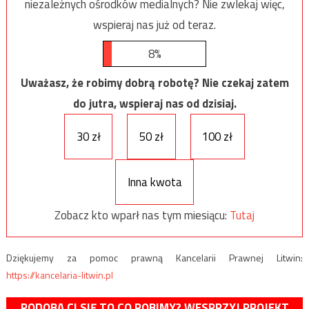
niezależnych ośrodków medialnych? Nie zwlekaj więc,
wspieraj nas już od teraz.
8%
Uważasz, że robimy dobrą robotę? Nie czekaj zatem
do jutra, wspieraj nas od dzisiaj.
30 zł
50 zł
100 zł
Inna kwota
Zobacz kto wparł nas tym miesiącu:
Tutaj
Dziękujemy za pomoc prawną Kancelarii Prawnej Litwin:
https://kancelaria-litwin.pl
PODOBA CI SIĘ TO CO ROBIMY? WESPRZYJ PROJEKT