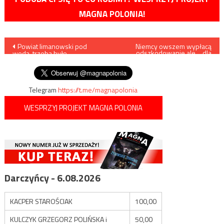
MAGNA POLONIA!
Nawigacja
Powiat limanowski pod
Niemcy owszem wypłacą
odszkodowanie ale… dla
wodą, trzeba było
czarnych
wpisu
ewakuować szpital
Telegram
https://t.me/magnapolonia
WESPRZYJ PROJEKT MAGNA POLONIA
Darczyńcy - 6.08.2026
KACPER STAROŚCIAK
100,00
KULCZYK GRZEGORZ POLIŃSKA i
50,00