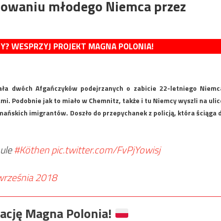
dowaniu młodego Niemca przez
MY? WESPRZYJ PROJEKT MAGNA POLONIA!
wała dwóch Afgańczyków podejrzanych o zabicie 22-letniego Niemc
mi. Podobnie jak to miało w Chemnitz, także i tu Niemcy wyszli na ulic
ańskich imigrantów. Doszło do przepychanek z policją, która ściąga 
oule
#Köthen
pic.twitter.com/FvPjYowisj
września 2018
ację Magna Polonia!