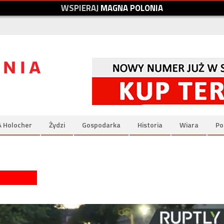
W
S
P
I
E
R
A
J
M
A
G
N
A
P
O
L
O
N
I
A
& Holocher
Żydzi
Gospodarka
Historia
Wiara
Po