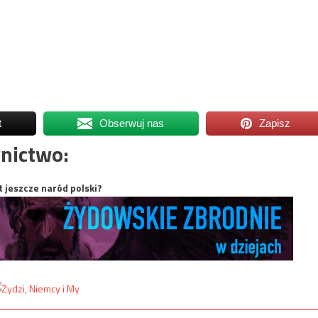
t
Obserwuj nas
Zapisz
nictwo:
t jeszcze naród polski?