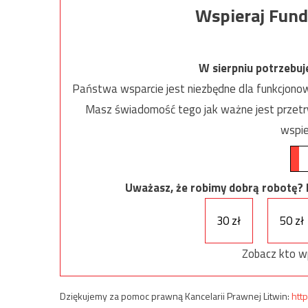
Wspieraj Fund
W sierpniu potrzebu
Państwa wsparcie jest niezbędne dla funkcjonow
Masz świadomość tego jak ważne jest przetrw
wspie
Uważasz, że robimy dobrą robotę? Ni
30 zł
50 zł
Zobacz kto w
Dziękujemy za pomoc prawną Kancelarii Prawnej Litwin:
http