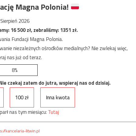
ację Magna Polonia!
Sierpień 2026
jemy:
16 500
zł, zebraliśmy:
1351
zł.
ania Fundacji Magna Polonia.
anie niezależnych ośrodków medialnych? Nie zwlekaj więc,
raj nas już od teraz.
8%
e czekaj zatem do jutra, wspieraj nas od dzisiaj.
100 zł
Inna kwota
parł nas tym miesiącu:
Tutaj
s://kancelaria-litwin.pl