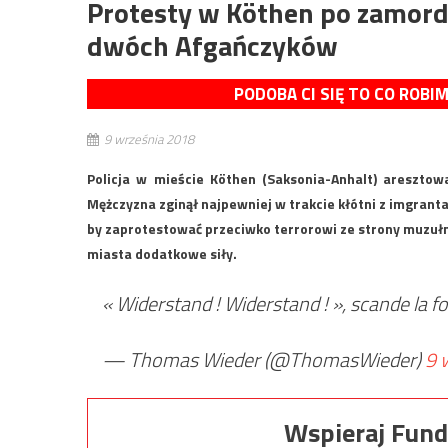
Protesty w Köthen po zamor
dwóch Afgańczyków
PODOBA CI SIĘ TO CO ROBI
9 września 2018
Policja w mieście Köthen (Saksonia-Anhalt) areszto
Mężczyzna zginął najpewniej w trakcie kłótni z imgranta
by zaprotestować przeciwko terrorowi ze strony muzułm
miasta dodatkowe siły.
« Widerstand ! Widerstand ! », scande la f
— Thomas Wieder (@ThomasWieder)
9 
Wspieraj Fund