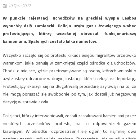
10 lipca 2017
W punkcie rejestracji uchodźców na greckiej wyspie Lesbos
wybuchły dziś zamieszki. Policja użyła gazu łzawiącego wobec
protestujących, którzy wcześniej obrzucali funkcjonariuszy
kamieniami. Spalonych zostało kilka namiotów.
Wszystko zaczęło się od protestu kilkudziesięciu migrantów przeciwko
warunkom, jakie panują w zamkniętej części ośrodka dla uchodźców.
Chodzi o miejsce, gdzie przetrzymywane są osoby, których wnioski o
azyl zostały odrzucone w drugiej instancji i które czekają na deportację.
Protestujący skarżyli się na długotrwałą procedurę azylową i na to, że
nie mogą poruszać się swobodnie po tym, jak dostali już negatywną
decyzję w sprawie azylu.
Policjanci, którzy interweniowali, zostali zaatakowani kamieniami przez
niektórych uczestników protestu, na co odpowiedzieli gazem
łzawiącym. W ośrodku rozprzestrzenił się ogień. Co najmniej dwa
namioty zostały całkowicie spalone. Protestujący blokowali wejście