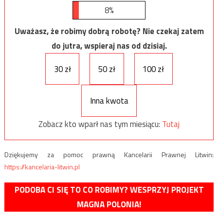
8%
Uważasz, że robimy dobrą robotę? Nie czekaj zatem
do jutra, wspieraj nas od dzisiaj.
30 zł
50 zł
100 zł
Inna kwota
Zobacz kto wparł nas tym miesiącu:
Tutaj
Dziękujemy za pomoc prawną Kancelarii Prawnej Litwin:
https://kancelaria-litwin.pl
PODOBA CI SIĘ TO CO ROBIMY? WESPRZYJ PROJEKT
MAGNA POLONIA!