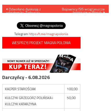
Nawigacja
Odwołano dyskusję z
Bojownicy ISIS wciąż jeszcze
bronią się w Mosulu
udziałem ks. Tadeusza
wpisu
Isakowicza– Zaleskiego w
TVP Info
Telegram
https://t.me/magnapolonia
WESPRZYJ PROJEKT MAGNA POLONIA
Darczyńcy - 6.08.2026
KACPER STAROŚCIAK
100,00
KULCZYK GRZEGORZ POLIŃSKA i
50,00
KULCZYK KATARZYNA