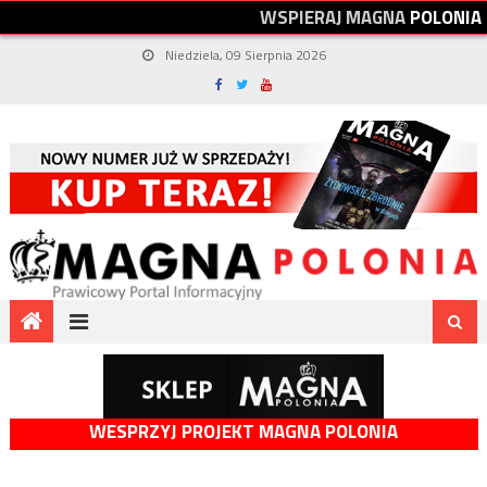
W
S
P
I
E
R
A
J
M
A
G
N
A
P
O
L
O
N
I
A
Niedziela, 09 Sierpnia 2026
WESPRZYJ PROJEKT MAGNA POLONIA