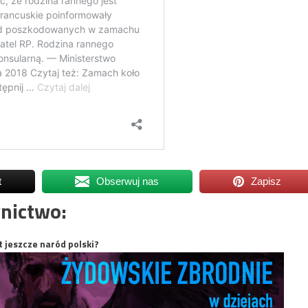
t
Obserwuj nas
Zapisz
nictwo:
t jeszcze naród polski?