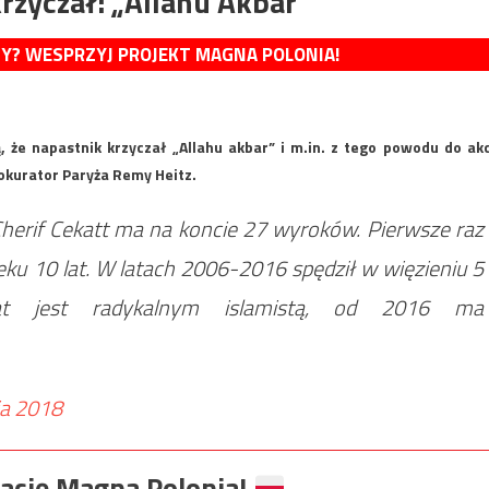
rzyczał: „Allahu Akbar”
MY? WESPRZYJ PROJEKT MAGNA POLONIA!
e napastnik krzyczał „Allahu akbar” i m.in. z tego powodu do akc
okurator Paryża Remy Heitz.
herif Cekatt ma na koncie 27 wyroków. Pierwsze raz
eku 10 lat. W latach 2006-2016 spędził w więzieniu 5
t jest radykalnym islamistą, od 2016 ma
ia 2018
ację Magna Polonia!