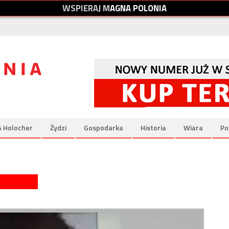
W
S
P
I
E
R
A
J
M
A
G
N
A
P
O
L
O
N
I
A
& Holocher
Żydzi
Gospodarka
Historia
Wiara
Po