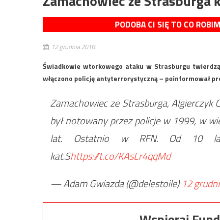
Zamachowiec ze Strasburga k
PODOBA CI SIĘ TO CO ROBI
12 grudnia 2018
Świadkowie wtorkowego ataku w Strasburgu twierdzą, ż
włączono policję antyterrorystyczną – poinformował pr
Zamachowiec ze Strasburga, Algierczyk C
był notowany przez policje w 1999, w wi
lat. Ostatnio w RFN. Od 10 la
kat.S
https://t.co/KAsLr4qqMd
— Adam Gwiazda (@delestoile)
12 grudn
Wspieraj Fund