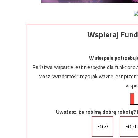
Wspieraj Fund
W sierpniu potrzebu
Państwa wsparcie jest niezbędne dla funkcjonow
Masz świadomość tego jak ważne jest przetrw
wspie
Uważasz, że robimy dobrą robotę? Ni
30 zł
50 zł