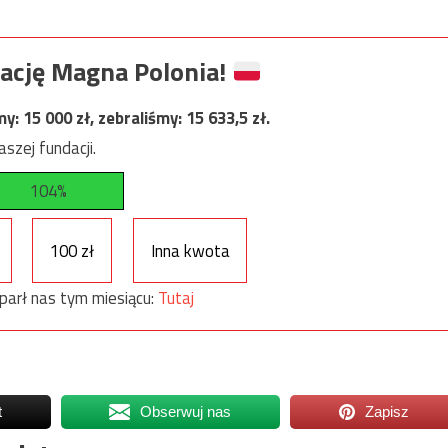
ację Magna Polonia!
my:
15 000
zł, zebraliśmy:
15 633,5
zł.
szej fundacji.
104%
100 zł
Inna kwota
parł nas tym miesiącu:
Tutaj
t
Obserwuj nas
Zapisz