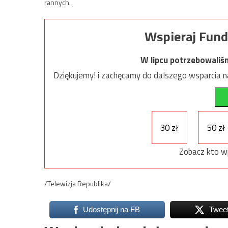
rannych.
Wspieraj Fund
W lipcu potrzebowaliś
Dziękujemy! i zachęcamy do dalszego wsparcia na
30 zł
50 zł
Zobacz kto w
/Telewizja Republika/
Udostępnij na FB
Twee