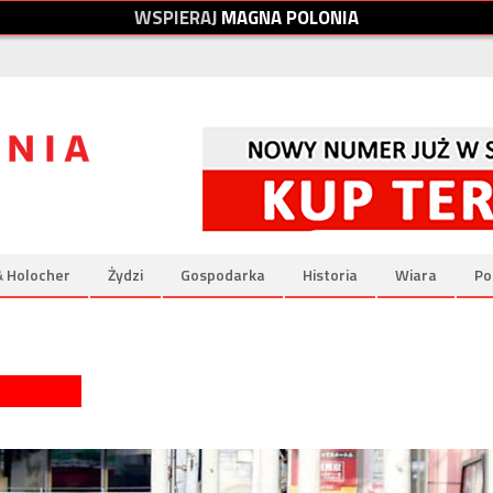
W
S
P
I
E
R
A
J
M
A
G
N
A
P
O
L
O
N
I
A
& Holocher
Żydzi
Gospodarka
Historia
Wiara
Po