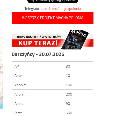
Telegram
https://t.me/magnapolonia
WESPRZYJ PROJEKT MAGNA POLONIA
Darczyńcy - 30.07.2026
AP
30
Artur
70
Anonim
100
Anonim
200
Arleta
90
Piotr
500