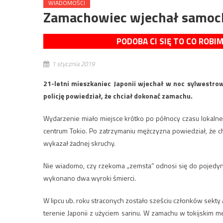
WIADOMOŚCI
Zamachowiec wjechał samoc
PODOBA CI SIĘ TO CO ROBI
1 stycznia 2019
21-letni mieszkaniec Japonii wjechał w noc sylwestr
policję powiedział, że chciał dokonać zamachu.
Wydarzenie miało miejsce krótko po północy czasu lokalnego
centrum Tokio. Po zatrzymaniu mężczyzna powiedział, że ch
wykazał żadnej skruchy.
Nie wiadomo, czy rzekoma „zemsta” odnosi się do pojedyncz
wykonano dwa wyroki śmierci.
W lipcu ub. roku straconych zostało sześciu członków sekty
terenie Japonii z użyciem sarinu. W zamachu w tokijskim me