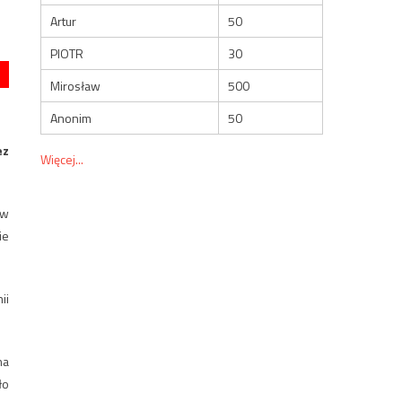
Artur
50
PIOTR
30
Mirosław
500
Anonim
50
ez
Więcej...
 w
ie
ii
na
ło