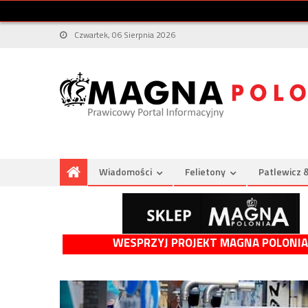
Czwartek, 06 Sierpnia 2026
Wiadomości
Felietony
Patlewicz 
WESPRZYJ PROJEKT MAGNA POLONIA