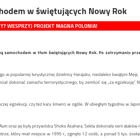
hodem w świętujących Nowy Rok
MY? WESPRZYJ PROJEKT MAGNA POLONIA!
ową samochodem w tłum świętujących Nowy Rok. Po zatrzymaniu prz
 w popularnej turystycznej dzielnicy Harajuku, niedaleko świątyni Meiji,
ciał dokonać zamachu terrorystycznego, by zemścić się „za egzekucję”. N
ej egzekucji, czy też kary śmierci w ogóle. W ubiegłym tygodniu w Japon
 Aum oraz jej były przywódca Shoko Asahara. Sekta dokonała serii ataków 
trze, który miał miejsce w 1995 r., zginęło 12 osób, a ponad 5 tys. zosta