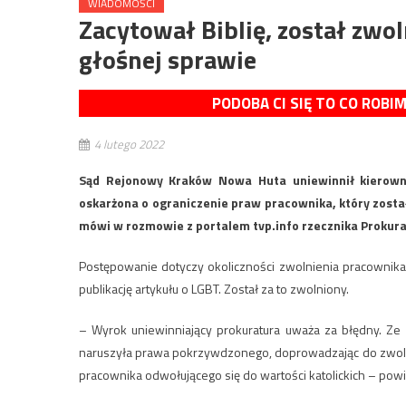
WIADOMOŚCI
Zacytował Biblię, został zwo
głośnej sprawie
PODOBA CI SIĘ TO CO ROBI
4 lutego 2022
Sąd Rejonowy Kraków Nowa Huta uniewinnił kierownic
oskarżona o ograniczenie praw pracownika, który został 
mówi w rozmowie z portalem tvp.info rzecznika Proku
Postępowanie dotyczy okoliczności zwolnienia pracownika, k
publikację artykułu o LGBT. Został za to zwolniony.
– Wyrok uniewinniający prokuratura uważa za błędny. 
naruszyła prawa pokrzywdzonego, doprowadzając do zwolni
pracownika odwołującego się do wartości katolickich – pow