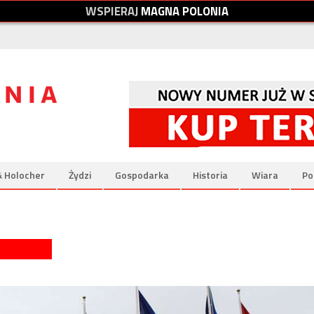
W
S
P
I
E
R
A
J
M
A
G
N
A
P
O
L
O
N
I
A
& Holocher
Żydzi
Gospodarka
Historia
Wiara
Po