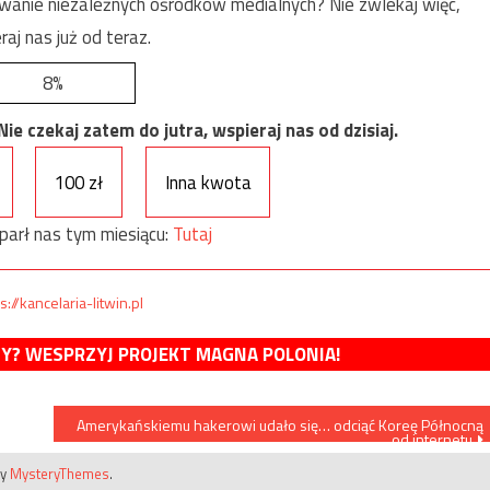
anie niezależnych ośrodków medialnych? Nie zwlekaj więc,
raj nas już od teraz.
8%
e czekaj zatem do jutra, wspieraj nas od dzisiaj.
100 zł
Inna kwota
parł nas tym miesiącu:
Tutaj
s://kancelaria-litwin.pl
MY? WESPRZYJ PROJEKT MAGNA POLONIA!
Amerykańskiemu hakerowi udało się… odciąć Koreę Północną
od internetu
by
MysteryThemes
.