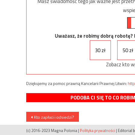
Masz świadomość tego jak ważne jest przetrw
wspie
Uważasz, że robimy dobrą robotę? Ni
30 zł
50 zł
Zobacz kto w
Dziękujemy za pomoc prawną Kancelarii Prawnej Litwin:
http
PODOBA CI SIĘ TO CO ROBI
Nawigacja
Kto zapłaci i odsiedzi?
wpisu
(c) 2016-2023 Magna Polonia
|
Polityka prywatności
|
Editorial 