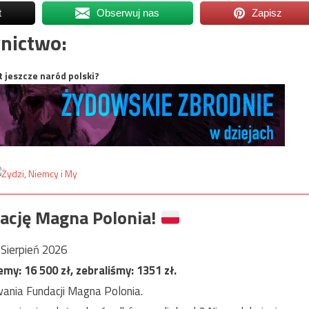
t
Obserwuj nas
Zapisz
nictwo:
t jeszcze naród polski?
ację Magna Polonia!
Sierpień 2026
jemy:
16 500
zł, zebraliśmy:
1351
zł.
ania Fundacji Magna Polonia.