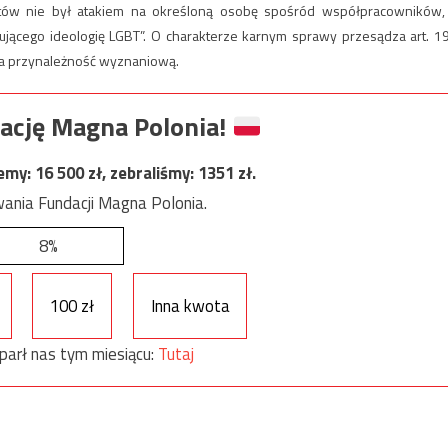
tów nie był atakiem na określoną osobę spośród współpracowników,
jącego ideologię LGBT”. O charakterze karnym sprawy przesądza art. 1
na przynależność wyznaniową.
ację Magna Polonia!
jemy:
16 500
zł, zebraliśmy:
1351
zł.
ania Fundacji Magna Polonia.
8%
100 zł
Inna kwota
parł nas tym miesiącu:
Tutaj