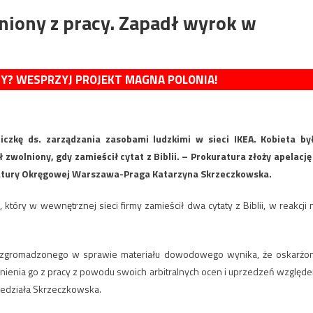
lniony z pracy. Zapadł wyrok w
MY? WESPRZYJ PROJEKT MAGNA POLONIA!
zkę ds. zarządzania zasobami ludzkimi w sieci IKEA. Kobieta by
zwolniony, gdy zamieścił cytat z Biblii. – Prokuratura złoży apelację
ratury Okręgowej Warszawa-Praga Katarzyna Skrzeczkowska.
tóry w wewnętrznej sieci firmy zamieścił dwa cytaty z Biblii, w reakcji 
Ze zgromadzonego w sprawie materiału dowodowego wynika, że oskarżo
enia go z pracy z powodu swoich arbitralnych ocen i uprzedzeń względ
iedziała Skrzeczkowska.