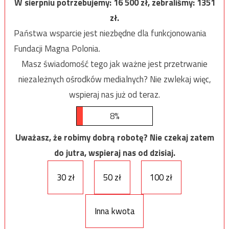
W sierpniu potrzebujemy:
16 500
zł, zebraliśmy:
1351
zł.
Państwa wsparcie jest niezbędne dla funkcjonowania
Fundacji Magna Polonia.
Masz świadomość tego jak ważne jest przetrwanie
niezależnych ośrodków medialnych? Nie zwlekaj więc,
wspieraj nas już od teraz.
8%
Uważasz, że robimy dobrą robotę? Nie czekaj zatem
do jutra, wspieraj nas od dzisiaj.
30 zł
50 zł
100 zł
Inna kwota