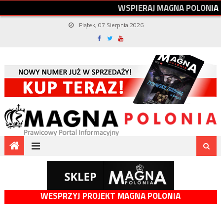
W
S
P
I
E
R
A
J
M
A
G
N
A
P
O
L
O
N
I
A
Piątek, 07 Sierpnia 2026
WESPRZYJ PROJEKT MAGNA POLONIA