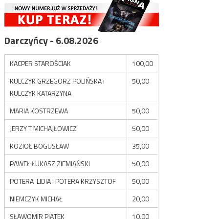
Darczyńcy - 6.08.2026
KACPER STAROŚCIAK
100,00
KULCZYK GRZEGORZ POLIŃSKA i
50,00
KULCZYK KATARZYNA
MARIA KOSTRZEWA
50,00
JERZY T MICHAJŁOWICZ
50,00
KOZIOŁ BOGUSŁAW
35,00
PAWEŁ ŁUKASZ ZIEMIAŃSKI
50,00
POTERA LIDIA i POTERA KRZYSZTOF
50,00
NIEMCZYK MICHAŁ
20,00
SŁAWOMIR PIĄTEK
10,00