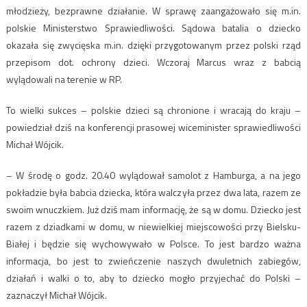
młodzieży, bezprawne działanie. W sprawę zaangażowało się m.in.
polskie Ministerstwo Sprawiedliwości. Sądowa batalia o dziecko
okazała się zwycięska m.in. dzięki przygotowanym przez polski rząd
przepisom dot. ochrony dzieci. Wczoraj Marcus wraz z babcią
wylądowali na terenie w RP.
To wielki sukces – polskie dzieci są chronione i wracają do kraju –
powiedział dziś na konferencji prasowej wiceminister sprawiedliwości
Michał Wójcik.
– W środę o godz. 20.40 wylądował samolot z Hamburga, a na jego
pokładzie była babcia dziecka, która walczyła przez dwa lata, razem ze
swoim wnuczkiem. Już dziś mam informację, że są w domu. Dziecko jest
razem z dziadkami w domu, w niewielkiej miejscowości przy Bielsku-
Białej i będzie się wychowywało w Polsce. To jest bardzo ważna
informacja, bo jest to zwieńczenie naszych dwuletnich zabiegów,
działań i walki o to, aby to dziecko mogło przyjechać do Polski –
zaznaczył Michał Wójcik.