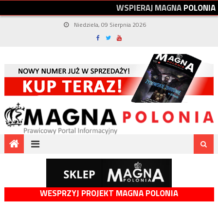
W
S
P
I
E
R
A
J
M
A
G
N
A
P
O
L
O
N
I
A
Niedziela, 09 Sierpnia 2026
WESPRZYJ PROJEKT MAGNA POLONIA