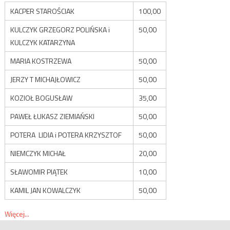
KACPER STAROŚCIAK
100,00
KULCZYK GRZEGORZ POLIŃSKA i
50,00
KULCZYK KATARZYNA
MARIA KOSTRZEWA
50,00
JERZY T MICHAJŁOWICZ
50,00
KOZIOŁ BOGUSŁAW
35,00
PAWEŁ ŁUKASZ ZIEMIAŃSKI
50,00
POTERA LIDIA i POTERA KRZYSZTOF
50,00
NIEMCZYK MICHAŁ
20,00
SŁAWOMIR PIĄTEK
10,00
KAMIL JAN KOWALCZYK
50,00
Więcej...