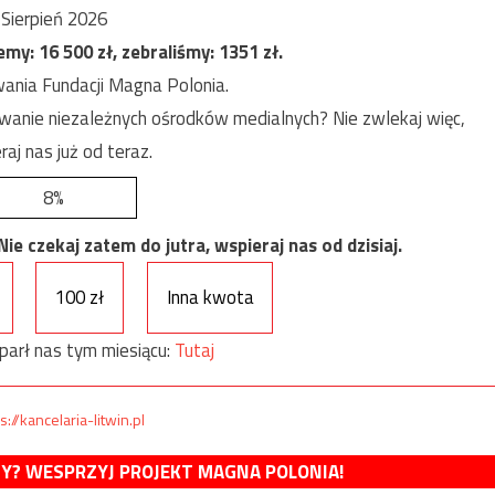
Sierpień 2026
jemy:
16 500
zł, zebraliśmy:
1351
zł.
ania Fundacji Magna Polonia.
anie niezależnych ośrodków medialnych? Nie zwlekaj więc,
raj nas już od teraz.
8%
e czekaj zatem do jutra, wspieraj nas od dzisiaj.
100 zł
Inna kwota
parł nas tym miesiącu:
Tutaj
s://kancelaria-litwin.pl
MY? WESPRZYJ PROJEKT MAGNA POLONIA!