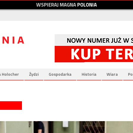
W
S
P
I
E
R
A
J
M
A
G
N
A
P
O
L
O
N
I
A
& Holocher
Żydzi
Gospodarka
Historia
Wiara
Po