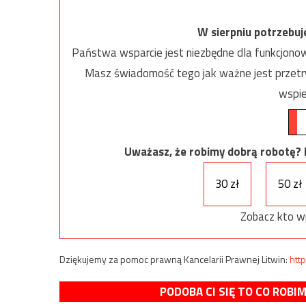
W sierpniu potrzebu
Państwa wsparcie jest niezbędne dla funkcjonow
Masz świadomość tego jak ważne jest przetrw
wspie
Uważasz, że robimy dobrą robotę? Ni
30 zł
50 zł
Zobacz kto w
Dziękujemy za pomoc prawną Kancelarii Prawnej Litwin:
http
PODOBA CI SIĘ TO CO ROBI