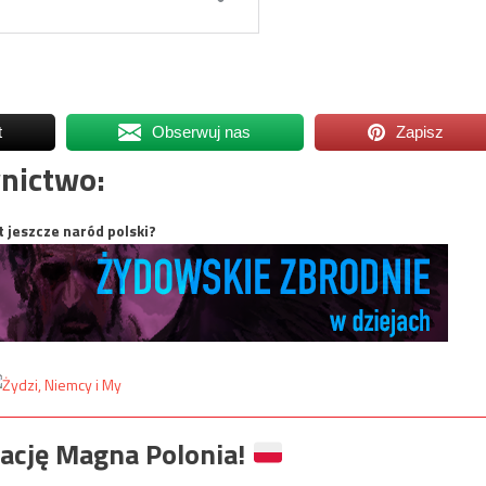
t
Obserwuj nas
Zapisz
nictwo:
t jeszcze naród polski?
ację Magna Polonia!