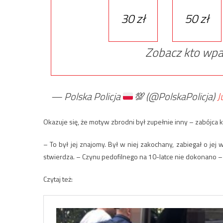
30 zł
50 zł
Zobacz kto wpa
— Polska Policja
💯
(@PolskaPolicja)
J
Okazuje się, że motyw zbrodni był zupełnie inny – zabójca 
– To był jej znajomy. Był w niej zakochany, zabiegał o je
stwierdza. – Czynu pedofilnego na 10-latce nie dokonano – 
Czytaj też: