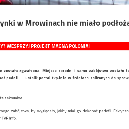
zynki w Mrowinach nie miało podłoż
MY? WESPRZYJ PROJEKT MAGNA POLONIA!
 została zgwałcona. Miejsce zbrodni i samo zabójstwo zostało t
ł pedofil – ustalił portal tvp.info w źródłach zbliżonych do spraw
że seksualne.
ego zabójstwa, by wyglądało, jakby miał go dokonać pedofil. Faktyczn
 TVP Info.