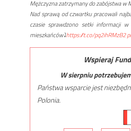
Mężczyzna zatrzymany do zabójstwa w Mr
Nad sprawą od czwartku pracowali najbar
czasie sprawdzono setki informacji 
mieszkańców⤵️
https://t.co/pq2ihRMzB2
p
Wspieraj Fund
W sierpniu potrzebuje
Państwa wsparcie jest niezbędn
Polonia.