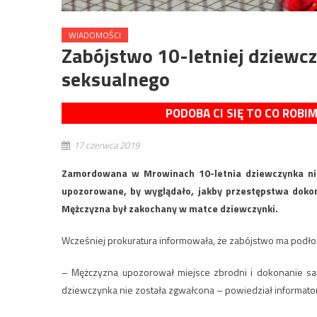
WIADOMOŚCI
Zabójstwo 10-letniej dziewc
seksualnego
PODOBA CI SIĘ TO CO ROBI
17 czerwca 2019
Zamordowana w Mrowinach 10-letnia dziewczynka nie
upozorowane, by wyglądało, jakby przestępstwa dokona
Mężczyzna był zakochany w matce dziewczynki.
Wcześniej prokuratura informowała, że zabójstwo ma podło
– Mężczyzna upozorował miejsce zbrodni i dokonanie sam
dziewczynka nie została zgwałcona – powiedział informator