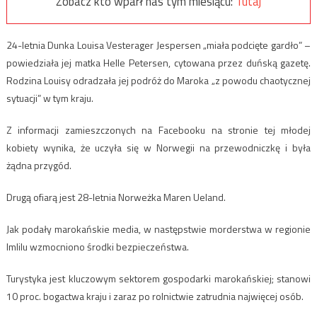
Zobacz kto wparł nas tym miesiącu:
Tutaj
24-letnia Dunka Louisa Vesterager Jespersen „miała podcięte gardło” –
powiedziała jej matka Helle Petersen, cytowana przez duńską gazetę.
Rodzina Louisy odradzała jej podróż do Maroka „z powodu chaotycznej
sytuacji” w tym kraju.
Z informacji zamieszczonych na Facebooku na stronie tej młodej
kobiety wynika, że uczyła się w Norwegii na przewodniczkę i była
żądna przygód.
Drugą ofiarą jest 28-letnia Norweżka Maren Ueland.
Jak podały marokańskie media, w następstwie morderstwa w regionie
Imlilu wzmocniono środki bezpieczeństwa.
Turystyka jest kluczowym sektorem gospodarki marokańskiej; stanowi
10 proc. bogactwa kraju i zaraz po rolnictwie zatrudnia najwięcej osób.