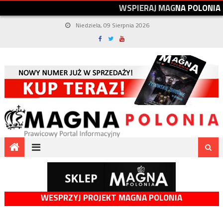
W
S
P
I
E
R
A
J
M
A
G
N
A
P
O
L
O
N
I
A
Niedziela, 09 Sierpnia 2026
WESPRZYJ PROJEKT MAGNA POLONIA