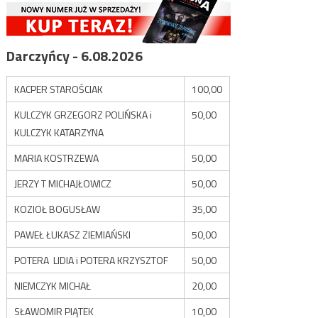
Darczyńcy - 6.08.2026
KACPER STAROŚCIAK
100,00
KULCZYK GRZEGORZ POLIŃSKA i
50,00
KULCZYK KATARZYNA
MARIA KOSTRZEWA
50,00
JERZY T MICHAJŁOWICZ
50,00
KOZIOŁ BOGUSŁAW
35,00
PAWEŁ ŁUKASZ ZIEMIAŃSKI
50,00
POTERA LIDIA i POTERA KRZYSZTOF
50,00
NIEMCZYK MICHAŁ
20,00
SŁAWOMIR PIĄTEK
10,00