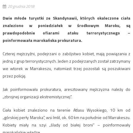
20 grudnia 2018
Dwie młode turystki ze Skandynawii, których okaleczone ciała
znaleziono w poniedziałek w środkowym Maroku, są
prawdopodobnie ofiarami ataku terrorystycznego –
poinformowała marokańska prokuratura.
Czterej mężczyźni, podejrzani o zabójstwo kobiet, mają powiązania z
jedną z grup terrorystycznych. Jeden z podejrzanych został zatrzymany
we wtorek w Marrakeszu, natomiast trzej pozostali są poszukiwani
przez policję.
Jak poinformowała prokuratura, aresztowany mężczyzna należy do
„zbrojnej organizacji ekstremistycznej”.
Ciała kobiet znaleziono na terenie Atlasu Wysokiego, 10 km od
„górskiej perły Maroka”, wsi Imlil, ok. 60 km na południe od Marrakeszu.
Kobiety miały na szyi „ślady od białej broni” – poinformowały
marokańskie władze.