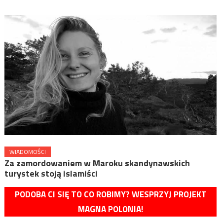
WIADOMOŚCI
Za zamordowaniem w Maroku skandynawskich
turystek stoją islamiści
PODOBA CI SIĘ TO CO ROBIMY? WESPRZYJ PROJEKT
MAGNA POLONIA!