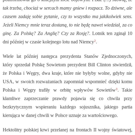
tak trzeba, chociaż w sercach mamy gniew i rozpacz. To dziwne, ale
czasem zadaję sobie pytanie, czy to wszystko ma jakikolwiek sens.
Jeżeli Niemcy mnie teraz dostaną, to nie będę nawet wiedział, za co
ginę. Za Polskę? Za Anglię? Czy za Rosję?.
Lotnik ten zginął 10
2
dni później w czasie kolejnego lotu nad Niemcy
.
Wiele lat później następca prezydenta Stanów Zjednoczonych,
który sprzedał Polskę Sowietom prezydent Bill Clinton stwierdził,
że
Polska i Węgry, dwa kraje, które nie byłyby wolne, gdyby nie
USA, w swoich rozważaniach zapomniał wspomnieć dzięki komu
3
Polska i Węgry trafiły w orbitę wpływów Sowietów
. Takie
kłamliwe zaprzeczanie prawdy pojawia się co chwila przy
bezkrytycznym wspieraniu każdego sojusznika, jakiego partia
kierująca w danej chwili w Polsce uznaje za wartościowego.
Hektolitry polskiej krwi przelanej na frontach II wojny światowej,