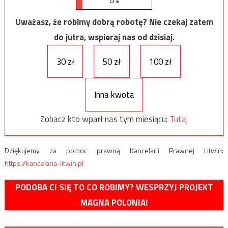
8%
Uważasz, że robimy dobrą robotę? Nie czekaj zatem
do jutra, wspieraj nas od dzisiaj.
30 zł
50 zł
100 zł
Inna kwota
Zobacz kto wparł nas tym miesiącu:
Tutaj
Dziękujemy za pomoc prawną Kancelarii Prawnej Litwin:
https://kancelaria-litwin.pl
PODOBA CI SIĘ TO CO ROBIMY? WESPRZYJ PROJEKT
MAGNA POLONIA!