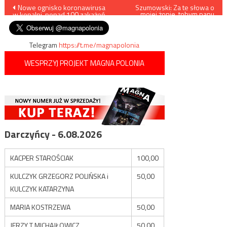
Nawigacja
Nowe ognisko koronawirusa
Szumowski: Za te słowa o
mojej żonie, tobym panu
w kopalni, ponad 100 zakażeń
Nitrasowi dał w pysk
wpisu
Telegram
https://t.me/magnapolonia
WESPRZYJ PROJEKT MAGNA POLONIA
Darczyńcy - 6.08.2026
KACPER STAROŚCIAK
100,00
KULCZYK GRZEGORZ POLIŃSKA i
50,00
KULCZYK KATARZYNA
MARIA KOSTRZEWA
50,00
JERZY T MICHAJŁOWICZ
50,00