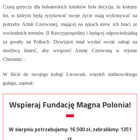
Czarą goryczy dla bohaterskich lotników była decyzja, że kolejny
lot, w którym będą ryzykować swoje życie mają wykonywać na
potrzeby Armii Czerwonej, mającej na rękach krew ich braci ze
wschodnich terenów II Rzeczypospolitej i będącej odpowiedzialną
za gwałty na Polkach. Dywizjon miał wysłać swoje załogi na
możliwą śmierć, aby wesprzeć Armię Czerwoną w rejonie
1
Chemnitz
.
W liście do swojego kolegi Lwowiak, więzień stalinowskiego
gułagu, zapisał:
Wspieraj Fundację Magna Polonia!
W sierpniu potrzebujemy:
16 500
zł, zebraliśmy:
1351
zł.