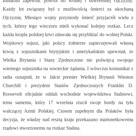
lotnikom zapewnić powrót do wolnej i suwerennej Ojczyzny.
Każdy lot związany był z możliwością śmierci za ukochaną
Ojczyznę. Miesiące wojny przyniosły śmierć przyjaciół wielu z
tych, którzy tego wieczoru mieli wykonać kolejny rozkaz. Lecz
każda kropla polskiej krwi zdawała się przybliżać do wolnej Polski.
Wojskowy sojusz, jaki polscy żołnierze zapieczętowali własną
krwią z sojusznikami brytyjskim i amerykańskim upewniał, że
Wielka Brytania i Stany Zjednoczone nie poświęcą swojego
wiernego sojusznika na sowieckie żądania. I wówczas komunikat z
radia oznajmił, że w Jałcie premier Wielkiej Brytanii Winston
Churchill i prezydent Stanów Zjednoczonych Franklin D.
Roosevelt oficjalnie oddali wschodnie województwa Stalinowi,
temu samemu, który 17 września rzucił swoje hordy na tyłu
walczącej Armii Polskiej. Ciosem zupełnym dla Polaków była
decyzja, że władzę nad resztą kraju przekazano marionetkowemu
rządowi stworzonemu na rozkaz Stalina.