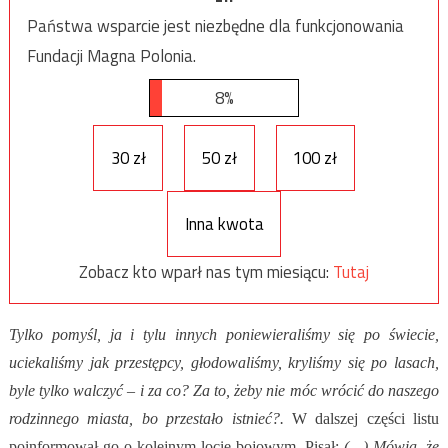
Państwa wsparcie jest niezbędne dla funkcjonowania
Fundacji Magna Polonia.
8%
30 zł
50 zł
100 zł
Inna kwota
Zobacz kto wparł nas tym miesiącu:
Tutaj
Tylko pomyśl, ja i tylu innych poniewieraliśmy się po świecie,
uciekaliśmy jak przestępcy, głodowaliśmy, kryliśmy się po lasach,
byle tylko walczyć – i za co? Za to, żeby nie móc wrócić do naszego
rodzinnego miasta, bo przestało istnieć?.
W dalszej części listu
poinformował go o kolejnym locie bojowym. Pisał:
(…) Mówią, że