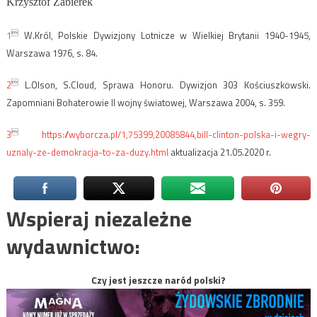
Krzysztof Żabierek

1
W.Król, Polskie Dywizjony Lotnicze w Wielkiej Brytanii 1940-1945,
Warszawa 1976, s. 84.

2
L.Olson, S.Cloud, Sprawa Honoru. Dywizjon 303 Kościuszkowski.
Zapomniani Bohaterowie II wojny światowej, Warszawa 2004, s. 359.

3
https://wyborcza.pl/1,75399,20085844,bill-clinton-polska-i-wegry-
uznaly-ze-demokracja-to-za-duzy.html
aktualizacja 21.05.2020 r.
Wspieraj niezależne
wydawnictwo:
Czy jest jeszcze naród polski?