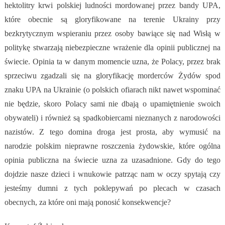
hektolitry krwi polskiej ludności mordowanej przez bandy UPA,
które obecnie są gloryfikowane na terenie Ukrainy przy
bezkrytycznym wspieraniu przez osoby bawiące się nad Wisłą w
politykę stwarzają niebezpieczne wrażenie dla opinii publicznej na
świecie. Opinia ta w danym momencie uzna, że Polacy, przez brak
sprzeciwu zgadzali się na gloryfikację morderców Żydów spod
znaku UPA na Ukrainie (o polskich ofiarach nikt nawet wspominać
nie będzie, skoro Polacy sami nie dbają o upamiętnienie swoich
obywateli) i również są spadkobiercami nieznanych z narodowości
nazistów. Z tego domina droga jest prosta, aby wymusić na
narodzie polskim nieprawne roszczenia żydowskie, które ogólna
opinia publiczna na świecie uzna za uzasadnione. Gdy do tego
dojdzie nasze dzieci i wnukowie patrząc nam w oczy spytają czy
jesteśmy dumni z tych poklepywań po plecach w czasach
obecnych, za które oni mają ponosić konsekwencje?