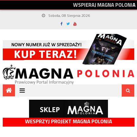
W
S
P
I
E
R
A
J
M
A
G
N
A
P
O
L
O
N
I
A
Sobota, 08 Sierpnia 2026
WESPRZYJ PROJEKT MAGNA POLONIA