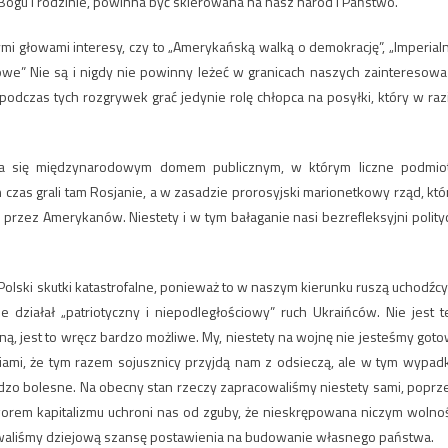
Bogu i rodzinie, powinna być skierowana na nasz naród i Państwo.
mi głowami interesy, czy to „Amerykańską walką o demokrację”, „Imperial
owe” Nie są i nigdy nie powinny leżeć w granicach naszych zainteresowa
dczas tych rozgrywek grać jedynie rolę chłopca na posyłki, który w raz
a się międzynarodowym domem publicznym, w którym liczne podmio
czas grali tam Rosjanie, a w zasadzie prorosyjski marionetkowy rząd, któ
przez Amerykanów. Niestety i w tym bałaganie nasi bezrefleksyjni polity
Polski skutki katastrofalne, ponieważ to w naszym kierunku ruszą uchodźcy
zie działał „patriotyczny i niepodległościowy” ruch Ukraińców. Nie jest t
ną, jest to wręcz bardzo możliwe. My, niestety na wojnę nie jesteśmy goto
eniami, że tym razem sojusznicy przyjdą nam z odsieczą, ale w tym wypad
rdzo bolesne. Na obecny stan rzeczy zapracowaliśmy niestety sami, poprz
worem kapitalizmu uchroni nas od zguby, że nieskrępowana niczym wolno
owaliśmy dziejową szansę postawienia na budowanie własnego państwa.