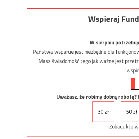
Wspieraj Fund
W sierpniu potrzebu
Państwa wsparcie jest niezbędne dla funkcjonow
Masz świadomość tego jak ważne jest przetrw
wspie
Uważasz, że robimy dobrą robotę? Ni
30 zł
50 zł
Zobacz kto w