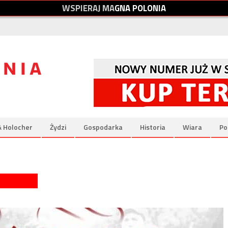
W
S
P
I
E
R
A
J
M
A
G
N
A
P
O
L
O
N
I
A
& Holocher
Żydzi
Gospodarka
Historia
Wiara
Po