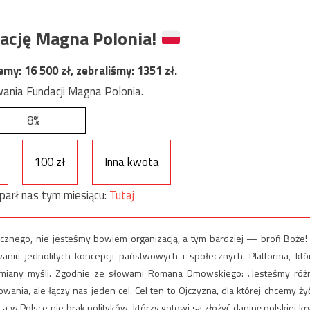
ację Magna Polonia!
jemy:
16 500
zł, zebraliśmy:
1351
zł.
ania Fundacji Magna Polonia.
8%
100 zł
Inna kwota
parł nas tym miesiącu:
Tutaj
cznego, nie jesteśmy bowiem organizacją, a tym bardziej — broń Boże!
niu jednolitych koncepcji państwowych i społecznych. Platforma, któ
ymiany myśli. Zgodnie ze słowami Romana Dmowskiego: „Jesteśmy różn
nia, ale łączy nas jeden cel. Cel ten to Ojczyzna, dla której chcemy żyć
 w Polsce nie brak polityków, którzy gotowi są złożyć daninę polskiej kr