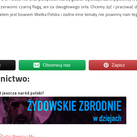
czerwono czarną flagą, ani za dwugłowego orła. Chcemy żyć i pracować d
 celem jest bowiem Wielka Polska i żadne inne tematy nie powinny nam te
t
Obserwuj nas
Zapisz
nictwo:
t jeszcze naród polski?