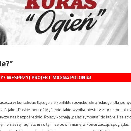
ie?”
MY? WESPRZYJ PROJEKT MAGNA POLONIA!
szcza w kontekście tlącego się konfliktu rosyjsko-ukraińskiego. Dla jedny
 zaś jako „Ruskie onuce”. Myślenie takie wynika niestety z przekonania, 
otyczy nas bezpośrednio. Polacy kochają „pałać sympatią” do którejś ze str
mym o naszej racji stanu i o tym, że powinniśmy w końcu zacząć spoglądać 