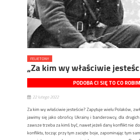
FELIETONY
„Za kim wy właściwie jesteśc
PODOBA CI SIĘ TO CO ROBI
22 lutego 2022
Za kim wy właściwie jesteście? Zapytuje wielu Polaków, zwła
jawimy się jako obrońcy Ukrainy i banderowcy, dla drugich
zawsze trzeba za kimś być, nawet jeżeli dany konflikt nie d
konfliktu, tocząc przy tym zacięte boje, zapominając tym sa