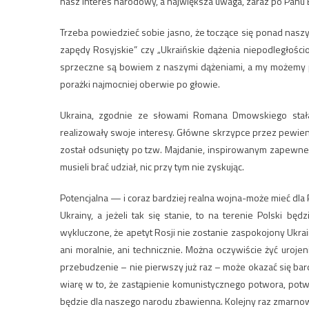
nasz interes narodowy, a największa uwaga, zaraz po Panu 
Trzeba powiedzieć sobie jasno, że toczące się ponad naszy
zapędy Rosyjskie” czy „Ukraińskie dążenia niepodległości
sprzeczne są bowiem z naszymi dążeniami, a my możemy po
porażki najmocniej oberwie po głowie.
Ukraina, zgodnie ze słowami Romana Dmowskiego stał
realizowały swoje interesy. Główne skrzypce przez pewien 
został odsunięty po tzw. Majdanie, inspirowanym zapewne 
musieli brać udział, nic przy tym nie zyskując.
Potencjalna — i coraz bardziej realna
wojna-może
mieć dla 
Ukrainy, a jeżeli tak się stanie, to na terenie Polski będ
wykluczone, że apetyt Rosji nie zostanie zaspokojony Ukrai
ani moralnie, ani technicznie. Można oczywiście żyć uroj
przebudzenie – nie pierwszy już raz – może okazać się ba
wiarę w to, że zastąpienie komunistycznego potwora, pot
będzie dla naszego narodu zbawienna. Kolejny raz zmarn