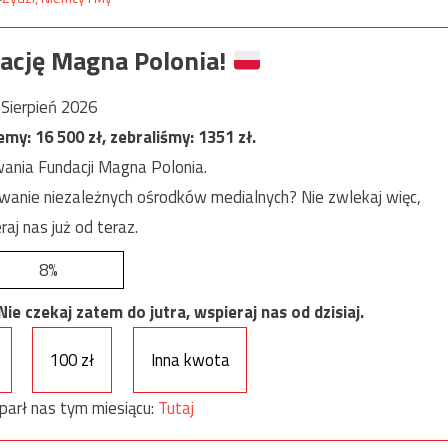
ację Magna Polonia!
Sierpień 2026
jemy:
16 500
zł, zebraliśmy:
1351
zł.
ania Fundacji Magna Polonia.
anie niezależnych ośrodków medialnych? Nie zwlekaj więc,
raj nas już od teraz.
8%
e czekaj zatem do jutra, wspieraj nas od dzisiaj.
100 zł
Inna kwota
parł nas tym miesiącu:
Tutaj