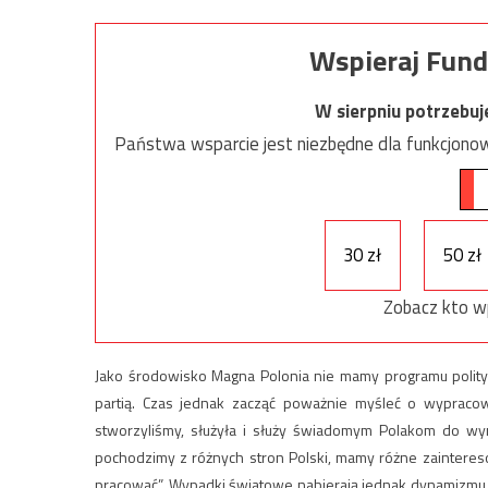
Wspieraj Fund
W sierpniu potrzebu
Państwa wsparcie jest niezbędne dla funkcjonow
30 zł
50 zł
Zobacz kto w
Jako środowisko Magna Polonia nie mamy programu polity
partią. Czas jednak zacząć poważnie myśleć o wypracowa
stworzyliśmy, służyła i służy świadomym Polakom do w
pochodzimy z różnych stron Polski, mamy różne zainteresowa
pracować”. Wypadki światowe nabierają jednak dynamizmu, a