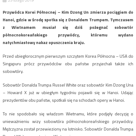
Przywódca Korei Północnej – Kim Dzong Un zmierza pociągiem do
Hanoi, gdzie w środę spotka się z Donaldem Trumpem. Tymczasem
z Wietnamem musiał się dziś pożegnać sobowtór
północnokoreańskiego przywódcy, któremu wydano
natychmiastowy nakaz opuszczenia kraju.
Przed ubiegłorocznym pierwszym szczytem Korea Północna – USA do
Singapuru prócz przywódców obu państw przyjechali także ich
sobowtóry.
Sobowtór Donalda Trumpa Russel White oraz sobowtór Kim Dzong Una
– Howard X już w ubiegłym tygodniu pojawili się w Hanoi. Udając
prezydentów obu państw, spotkali się na schodach opery w Hanoi.
To nie spodobało się władzom Wietnamu, które podjęły decyzję o
unieważnieniu wizy sobowtóra północnokoreańskiego przywódcy.
Mężczyzna został przewieziony na lotnisko. Sobowtór Donalda Trumpa