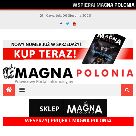
W
S
P
I
E
R
A
J
M
A
G
N
A
P
O
L
O
N
I
A
Czwartek, 06 Sierpnia 2026
WESPRZYJ PROJEKT MAGNA POLONIA