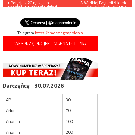
Nawigacja
Petycja z 20 tysiącami
W Wielkiej Brytanii 9 letnie
dzieci będą uczyć się o
podpisów w obronie dzieci
masturbacji i
wpisu
poczętych trafiła do Trybunału
homoseksualizmie…
Konstytucyjnego
Telegram
https://t.me/magnapolonia
WESPRZYJ PROJEKT MAGNA POLONIA
Darczyńcy - 30.07.2026
AP
30
Artur
70
Anonim
100
Anonim
200