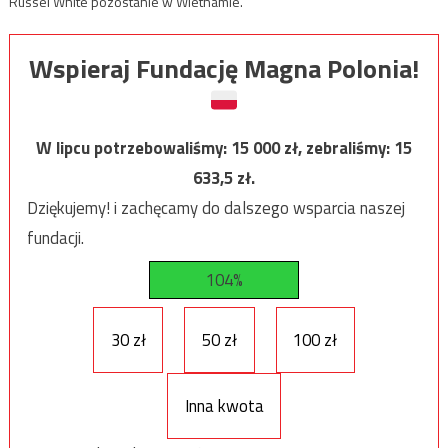
Russel White pozostanie w Wietnamie.
Wspieraj Fundację Magna Polonia!
W lipcu potrzebowaliśmy:
15 000
zł, zebraliśmy:
15
633,5
zł.
Dziękujemy! i zachęcamy do dalszego wsparcia naszej
fundacji.
104%
30 zł
50 zł
100 zł
Inna kwota