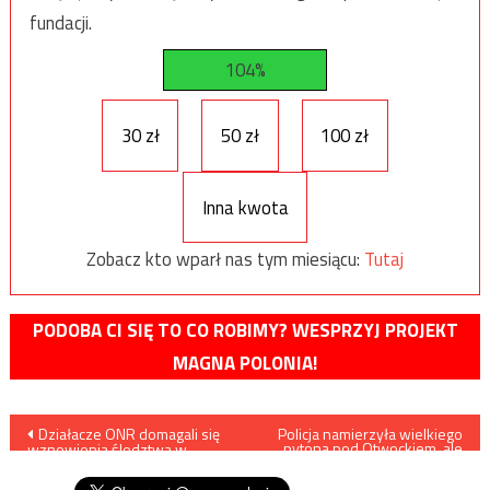
fundacji.
104%
30 zł
50 zł
100 zł
Inna kwota
Zobacz kto wparł nas tym miesiącu:
Tutaj
PODOBA CI SIĘ TO CO ROBIMY? WESPRZYJ PROJEKT
MAGNA POLONIA!
Nawigacja
Działacze ONR domagali się
Policja namierzyła wielkiego
pytona pod Otwockiem, ale
wznowienia śledztwa w
udało mu się uciec
wpisu
sprawie Jedwabnego