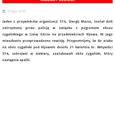
10 lipca 2018
Jeden z przywódców organizacji S14, Siergij Mazur, został dziś
zatrzymany przez policję w związku z pogromem obozu
cygańskiego w Lisiej Górze na przedmieściach Kijowa. W jego
mieszkaniu przeprowadzono rewizję. Przypomnijmy, że do ataku
na obóz cygański pod Kijowem doszło 21 kwietnia br. Aktywiści
S14, uzbrojeni w siekiery, zaatakowali obóz cygański, który
następnie spalili.