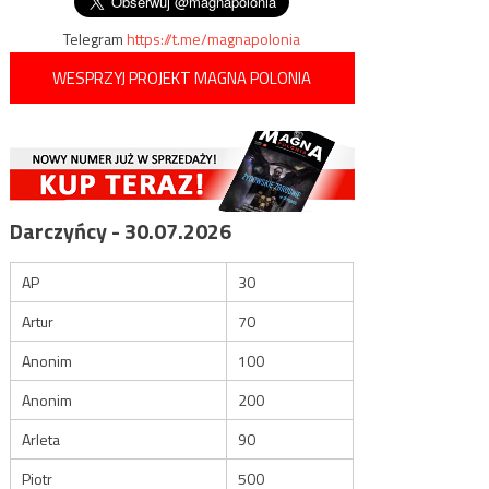
Telegram
https://t.me/magnapolonia
WESPRZYJ PROJEKT MAGNA POLONIA
Darczyńcy - 30.07.2026
AP
30
Artur
70
Anonim
100
Anonim
200
Arleta
90
Piotr
500