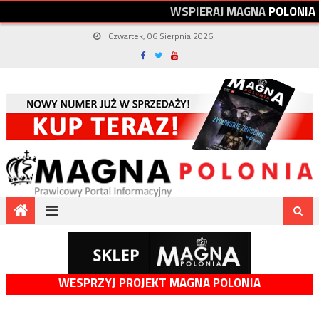
W
S
P
I
E
R
A
J
M
A
G
N
A
P
O
L
O
N
I
A
Czwartek, 06 Sierpnia 2026
WESPRZYJ PROJEKT MAGNA POLONIA