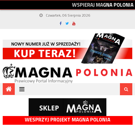
W
S
P
I
E
R
A
J
M
A
G
N
A
P
O
L
O
N
I
A
Czwartek, 06 Sierpnia 2026
WESPRZYJ PROJEKT MAGNA POLONIA