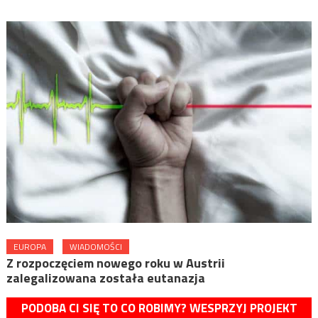
EUROPA
WIADOMOŚCI
Z rozpoczęciem nowego roku w Austrii
zalegalizowana została eutanazja
PODOBA CI SIĘ TO CO ROBIMY? WESPRZYJ PROJEKT