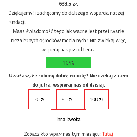
633,5
zł.
Dziękujemy! i zachęcamy do dalszego wsparcia naszej
fundacji.
Masz świadomość tego jak ważne jest przetrwanie
niezależnych ośrodków medialnych? Nie zwlekaj więc,
wspieraj nas już od teraz.
104%
Uważasz, że robimy dobrą robotę? Nie czekaj zatem
do jutra, wspieraj nas od dzisiaj.
30 zł
50 zł
100 zł
Inna kwota
Zobacz kto wparł nas tym miesiącu:
Tutaj