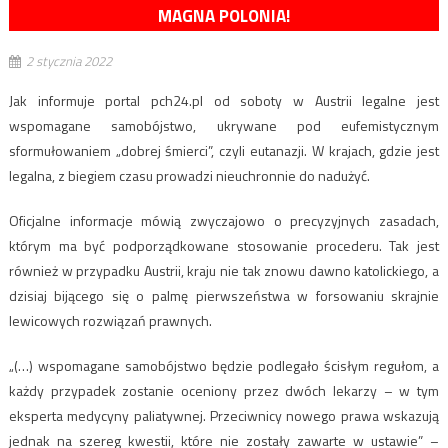
MAGNA POLONIA!
2 stycznia 2022
Jak informuje portal pch24.pl od soboty w Austrii legalne jest
wspomagane samobójstwo, ukrywane pod eufemistycznym
sformułowaniem „dobrej śmierci”, czyli eutanazji. W krajach, gdzie jest
legalna, z biegiem czasu prowadzi nieuchronnie do nadużyć.
Oficjalne informacje mówią zwyczajowo o precyzyjnych zasadach,
którym ma być podporządkowane stosowanie procederu. Tak jest
również w przypadku Austrii, kraju nie tak znowu dawno katolickiego, a
dzisiaj bijącego się o palmę pierwszeństwa w forsowaniu skrajnie
lewicowych rozwiązań prawnych.
„(…) wspomagane samobójstwo będzie podlegało ścisłym regułom, a
każdy przypadek zostanie oceniony przez dwóch lekarzy – w tym
eksperta medycyny paliatywnej. Przeciwnicy nowego prawa wskazują
jednak na szereg kwestii, które nie zostały zawarte w ustawie” –