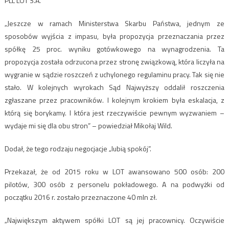
PLL LOT S.A.
„Jeszcze w ramach Ministerstwa Skarbu Państwa, jednym ze
sposobów wyjścia z impasu, była propozycja przeznaczania przez
spółkę 25 proc. wyniku gotówkowego na wynagrodzenia. Ta
propozycja została odrzucona przez stronę związkową, która liczyła na
wygranie w sądzie roszczeń z uchylonego regulaminu pracy. Tak się nie
stało. W kolejnych wyrokach Sąd Najwyższy oddalił roszczenia
zgłaszane przez pracowników. I kolejnym krokiem była eskalacja, z
którą się borykamy. I która jest rzeczywiście pewnym wyzwaniem –
wydaje mi się dla obu stron” – powiedział Mikołaj Wild.
Dodał, że tego rodzaju negocjacje „lubią spokój”.
Przekazał, że od 2015 roku w LOT awansowano 500 osób: 200
pilotów, 300 osób z personelu pokładowego. A na podwyżki od
początku 2016 r. zostało przeznaczone 40 mln zł.
„Największym aktywem spółki LOT są jej pracownicy. Oczywiście