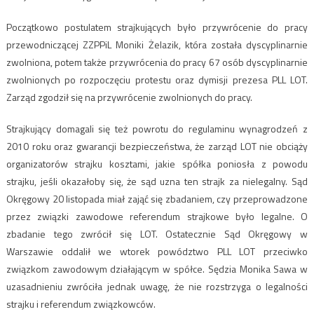
Początkowo postulatem strajkujących było przywrócenie do pracy
przewodniczącej ZZPPiL Moniki Żelazik, która została dyscyplinarnie
zwolniona, potem także przywrócenia do pracy 67 osób dyscyplinarnie
zwolnionych po rozpoczęciu protestu oraz dymisji prezesa PLL LOT.
Zarząd zgodził się na przywrócenie zwolnionych do pracy.
Strajkujący domagali się też powrotu do regulaminu wynagrodzeń z
2010 roku oraz gwarancji bezpieczeństwa, że zarząd LOT nie obciąży
organizatorów strajku kosztami, jakie spółka poniosła z powodu
strajku, jeśli okazałoby się, że sąd uzna ten strajk za nielegalny. Sąd
Okręgowy 20 listopada miał zająć się zbadaniem, czy przeprowadzone
przez związki zawodowe referendum strajkowe było legalne. O
zbadanie tego zwrócił się LOT. Ostatecznie Sąd Okręgowy w
Warszawie oddalił we wtorek powództwo PLL LOT przeciwko
związkom zawodowym działającym w spółce. Sędzia Monika Sawa w
uzasadnieniu zwróciła jednak uwagę, że nie rozstrzyga o legalności
strajku i referendum związkowców.