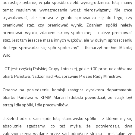
pozostaje pytanie, w jaki sposób dzielić wynagrodzenia. Tutaj mamy
temat regulaminu wynagradzania wciąż nierozwiązany. Nie chce
trywializować, ale sprawa z gruntu sprowadza się do tego, czy
premiować staż, czy premiować wynik. Zdaniem spółki należy
premiować wyniki, zdaniem strony społecznej – należy premiować
staż. Jest tam jeszcze masa innych wątków, ale w dużym uproszczeniu
do tego sprowadza się spór społeczny” – tłumaczył posłom Mikołaj
Wild.
LOT jest częścią Polskiej Grupy Lotniczej, gdzie 100 proc. udziałów ma
Skarb Państwa. Nadzór nad PGL sprawuje Prezes Rady Ministrów.
Obecny na posiedzeniu komisji zastępca dyrektora departamentu
Skarbu Państwa w KPRM Marcin Izdebski powiedział, że strajk był
stratą i dla spółki, i dla pracowników.
„Jeżeli chodzi o sam spór, tutaj stanowisko spółki – z którym my się
absolutnie zgadzamy, co też myślę, że potwierdzają dwa
zabezpieczenia wydane przez sąd odnośnie strajku – jest takie, że