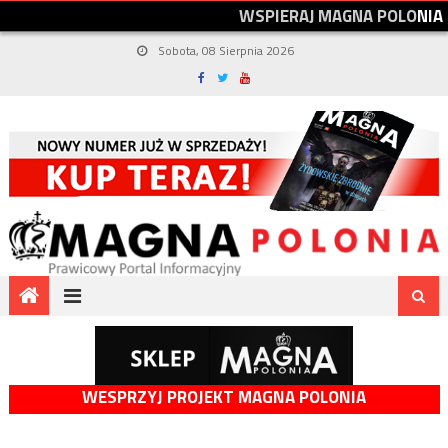
W
S
P
I
E
R
A
J
M
A
G
N
A
P
O
L
O
N
I
A
Sobota, 08 Sierpnia 2026
WESPRZYJ PROJEKT MAGNA POLONIA