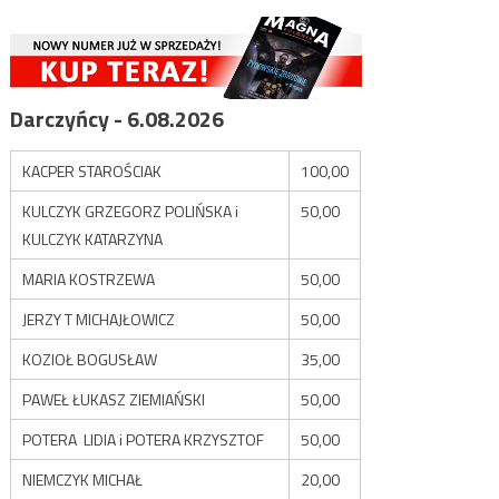
Darczyńcy - 6.08.2026
KACPER STAROŚCIAK
100,00
KULCZYK GRZEGORZ POLIŃSKA i
50,00
KULCZYK KATARZYNA
MARIA KOSTRZEWA
50,00
JERZY T MICHAJŁOWICZ
50,00
KOZIOŁ BOGUSŁAW
35,00
PAWEŁ ŁUKASZ ZIEMIAŃSKI
50,00
POTERA LIDIA i POTERA KRZYSZTOF
50,00
NIEMCZYK MICHAŁ
20,00