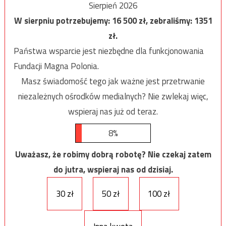
Sierpień 2026
W sierpniu potrzebujemy:
16 500
zł, zebraliśmy:
1351
zł.
Państwa wsparcie jest niezbędne dla funkcjonowania
Fundacji Magna Polonia.
Masz świadomość tego jak ważne jest przetrwanie
niezależnych ośrodków medialnych? Nie zwlekaj więc,
wspieraj nas już od teraz.
8%
Uważasz, że robimy dobrą robotę? Nie czekaj zatem
do jutra, wspieraj nas od dzisiaj.
30 zł
50 zł
100 zł