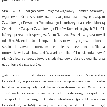
Strajk w LOT zorganizował Międzyzwiązkowy Komitet Strajkowy,
wybrany spośród zarządów dwóch związków zawodowych: Związku
Zawodowego Personelu Pokładowego i Lotniczego na czele z Moniką
Żelazik oraz Związku Zawodowego Pilotów Komunikacyjnych PLL LOT,
którego przewodniczącym jest Adam Rzeszot. Związkowcy strajkowali
od 18 października do 1 listopada, kiedy to w nocy ogłoszono koniec
strajku i zawarto porozumienie między zarządem spółki a
protestującymi związkowcami. W wyniku strajku, LOT musiał odwoływać
niektóre loty, co spowodowało skutki finansowe dla przewoźnika oraz
utrudnienia dla pasażerów.
„Jeśli chodzi o działania podejmowane przez Ministerstwo
Infrastruktury – ponieważ nie wykonujemy uprawnień z akcji Skarbu
Państwa – naszą rolą jest bycie regulatorem rynku. W sporach
zbiorowych bierzemy udział w ramach Trójstronnego Zespołu ds.
Transportu Lotniskowego i Obsługi Lotniskowej (przy Ministerstwie
Infrastruktury – PAP). Sytuacji społecznej w PLL LOT miało być