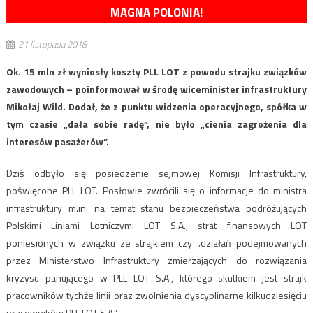
MAGNA POLONIA!
21 listopada 2018
Ok. 15 mln zł wyniosły koszty PLL LOT z powodu strajku związków
zawodowych – poinformował w środę wiceminister infrastruktury
Mikołaj Wild. Dodał, że z punktu widzenia operacyjnego, spółka w
tym czasie „dała sobie radę”, nie było „cienia zagrożenia dla
interesów pasażerów”.
Dziś odbyło się posiedzenie sejmowej Komisji Infrastruktury,
poświęcone PLL LOT. Posłowie zwrócili się o informacje do ministra
infrastruktury m.in. na temat stanu bezpieczeństwa podróżujących
Polskimi Liniami Lotniczymi LOT S.A., strat finansowych LOT
poniesionych w związku ze strajkiem czy „działań podejmowanych
przez Ministerstwo Infrastruktury zmierzających do rozwiązania
kryzysu panującego w PLL LOT S.A., którego skutkiem jest strajk
pracowników tychże linii oraz zwolnienia dyscyplinarne kilkudziesięciu
pracowników PLL LOT S.A.”.