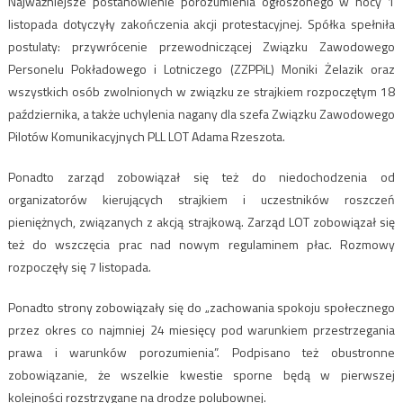
Najważniejsze postanowienie porozumienia ogłoszonego w nocy 1
listopada dotyczyły zakończenia akcji protestacyjnej. Spółka spełniła
postulaty: przywrócenie przewodniczącej Związku Zawodowego
Personelu Pokładowego i Lotniczego (ZZPPiL) Moniki Żelazik oraz
wszystkich osób zwolnionych w związku ze strajkiem rozpoczętym 18
października, a także uchylenia nagany dla szefa Związku Zawodowego
Pilotów Komunikacyjnych PLL LOT Adama Rzeszota.
Ponadto zarząd zobowiązał się też do niedochodzenia od
organizatorów kierujących strajkiem i uczestników roszczeń
pieniężnych, związanych z akcją strajkową. Zarząd LOT zobowiązał się
też do wszczęcia prac nad nowym regulaminem płac. Rozmowy
rozpoczęły się 7 listopada.
Ponadto strony zobowiązały się do „zachowania spokoju społecznego
przez okres co najmniej 24 miesięcy pod warunkiem przestrzegania
prawa i warunków porozumienia”. Podpisano też obustronne
zobowiązanie, że wszelkie kwestie sporne będą w pierwszej
kolejności rozstrzygane na drodze polubownej.