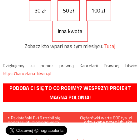
30 zł
50 zł
100 zł
Inna kwota
Zobacz kto wparł nas tym miesiącu:
Tutaj
Dziękujemy za pomoc prawną Kancelarii Prawnej Litwin:
https://kancelaria-litwin.pl
PODOBA CI SIĘ TO CO ROBIMY? WESPRZYJ PROJEKT
MAGNA POLONIA!
Nawigacja
Pakistański F-16 rozbił się
Ciężarówki warte 800 tys. zł
odzyskane przez lubuską
podczas lotu treningowego
policję
wpisu