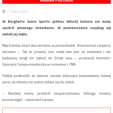
MAGNA POLONIA!
11 marca 2020
W Borghetto Santo Spirito (północ Włoch) kobieta nie może
opuścić własnego mieszkania. W pomieszczeniu znajdują się
zwłoki jej męża.
Mąż kobiety zmarł dwa dni temu w poniedziałek. Również był zarażony
wirusem. – Tak to prawda, ona nadal tam jest ze zwłokami i nie
będziemy mogli ich zabrać do środy rano – przekazał burmistrz
Giancarlo Canepa miasteczka w rozmowie z CNN.
Polityk podkreślił, że obecne zasady dotyczące kwarantanny mówią
jasno, że nikomu nie wolno zbliżyć się do zwłok.
– Niestety mamy protokół bezpieczeństwa, którego musimy
przestrzegać – stwierdził Canepa.