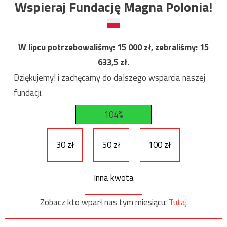
Wspieraj Fundację Magna Polonia!
W lipcu potrzebowaliśmy:
15 000
zł, zebraliśmy:
15
633,5
zł.
Dziękujemy! i zachęcamy do dalszego wsparcia naszej
fundacji.
104%
30 zł
50 zł
100 zł
Inna kwota
Zobacz kto wparł nas tym miesiącu:
Tutaj