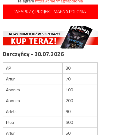
Telegram
https://t.me/magnapolonia
WESPRZYJ PROJEKT MAGNA POLONIA
Darczyńcy - 30.07.2026
AP
30
Artur
70
Anonim
100
Anonim
200
Arleta
90
Piotr
500
Artur
50