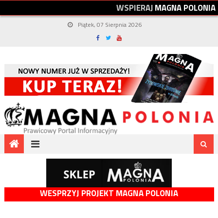
W
S
P
I
E
R
A
J
M
A
G
N
A
P
O
L
O
N
I
A
Piątek, 07 Sierpnia 2026
WESPRZYJ PROJEKT MAGNA POLONIA