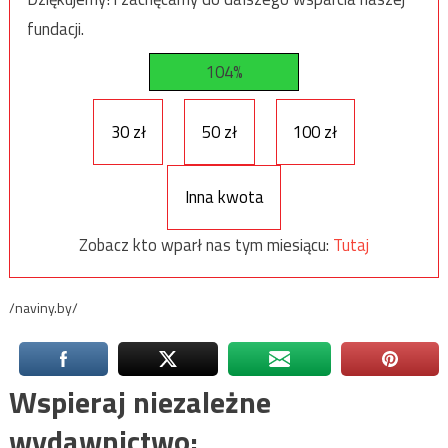
fundacji.
104%
30 zł
50 zł
100 zł
Inna kwota
Zobacz kto wparł nas tym miesiącu:
Tutaj
/naviny.by/
Wspieraj niezależne
wydawnictwo: