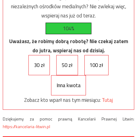
niezależnych ośrodków medialnych? Nie zwlekaj więc,
wspieraj nas już od teraz.
104%
Uważasz, że robimy dobrą robotę? Nie czekaj zatem
do jutra, wspieraj nas od dzisiaj.
30 zł
50 zł
100 zł
Inna kwota
Zobacz kto wparł nas tym miesiącu:
Tutaj
Dziękujemy za pomoc prawną Kancelarii Prawnej Litwin:
https://kancelaria-litwin.pl