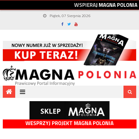
W
S
P
I
E
R
A
J
M
A
G
N
A
P
O
L
O
N
I
A
Piątek, 07 Sierpnia 2026
WESPRZYJ PROJEKT MAGNA POLONIA