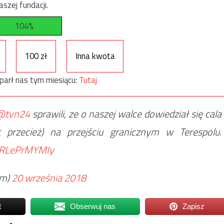
szej fundacji.
104%
100 zł
Inna kwota
parł nas tym miesiącu:
Tutaj
@tvn24
sprawili, ze o naszej walce dowiedział się cala
 przecież) na przejściu granicznym w Terespolu.
o/RLePrMYMIy
am)
20 września 2018
t
Obserwuj nas
Zapisz