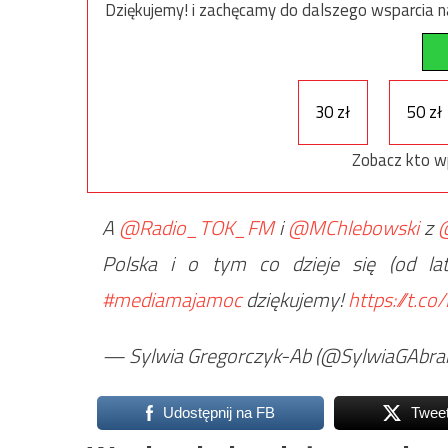
Dziękujemy! i zachęcamy do dalszego wsparcia na
30 zł
50 zł
Zobacz kto w
A
@Radio_TOK_FM
i
@MChlebowski
z
Polska i o tym co dzieje się (od lat
#mediamajamoc
dziękujemy!
https://t.c
— Sylwia Gregorczyk-Ab (@SylwiaGAbr
Udostępnij na FB
Twee