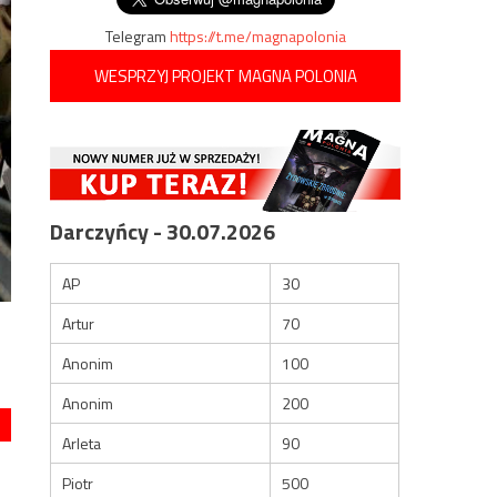
Telegram
https://t.me/magnapolonia
WESPRZYJ PROJEKT MAGNA POLONIA
Darczyńcy - 30.07.2026
AP
30
Artur
70
Anonim
100
Anonim
200
Arleta
90
Piotr
500