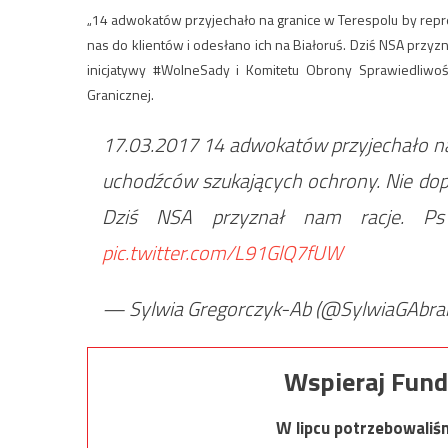
„14 adwokatów przyjechało na granice w Terespolu by rep
nas do klientów i odesłano ich na Białoruś. Dziś NSA przyz
inicjatywy #WolneSady i Komitetu Obrony Sprawiedliwośc
Granicznej.
17.03.2017 14 adwokatów przyjechało na
uchodźców szukających ochrony. Nie dopu
Dziś NSA przyznał nam racje. P
pic.twitter.com/L91GlQ7fUW
— Sylwia Gregorczyk-Ab (@SylwiaGAbr
Wspieraj Fund
W lipcu potrzebowaliś