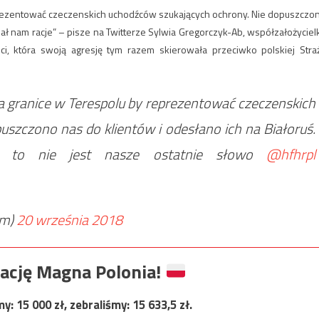
rezentować czeczenskich uchodźców szukających ochrony. Nie dopuszczo
nał nam racje” – pisze na Twitterze Sylwia Gregorczyk-Ab, współzałożyciel
i, która swoją agresję tym razem skierowała przeciwko polskiej Stra
 granice w Terespolu by reprezentować czeczenskich
szczono nas do klientów i odesłano ich na Białoruś.
s to nie jest nasze ostatnie słowo
@hfhrpl
am)
20 września 2018
ację Magna Polonia!
my:
15 000
zł, zebraliśmy:
15 633,5
zł.