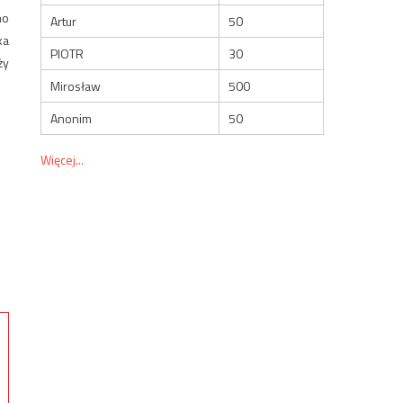
no
Artur
50
ka
PIOTR
30
ży
Mirosław
500
Anonim
50
Więcej...