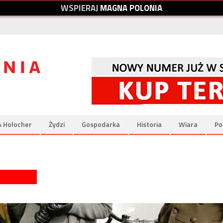
W
S
P
I
E
R
A
J
M
A
G
N
A
P
O
L
O
N
I
A
& Holocher
Żydzi
Gospodarka
Historia
Wiara
Po