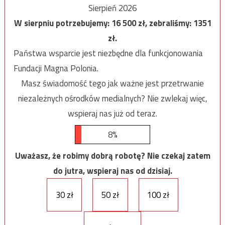
Sierpień 2026
W sierpniu potrzebujemy:
16 500
zł, zebraliśmy:
1351
zł.
Państwa wsparcie jest niezbędne dla funkcjonowania
Fundacji Magna Polonia.
Masz świadomość tego jak ważne jest przetrwanie
niezależnych ośrodków medialnych? Nie zwlekaj więc,
wspieraj nas już od teraz.
8%
Uważasz, że robimy dobrą robotę? Nie czekaj zatem
do jutra, wspieraj nas od dzisiaj.
30 zł
50 zł
100 zł