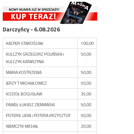
Darczyńcy - 6.08.2026
KACPER STAROŚCIAK
100,00
KULCZYK GRZEGORZ POLIŃSKA i
50,00
KULCZYK KATARZYNA
MARIA KOSTRZEWA
50,00
JERZY T MICHAJŁOWICZ
50,00
KOZIOŁ BOGUSŁAW
35,00
PAWEŁ ŁUKASZ ZIEMIAŃSKI
50,00
POTERA LIDIA i POTERA KRZYSZTOF
50,00
NIEMCZYK MICHAŁ
20,00