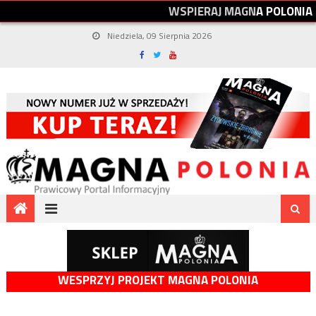
W
S
P
I
E
R
A
J
M
A
G
N
A
P
O
L
O
N
I
A
Niedziela, 09 Sierpnia 2026
WESPRZYJ PROJEKT MAGNA POLONIA