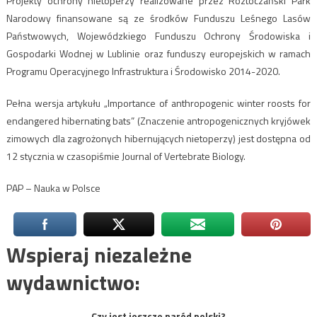
Projekty ochrony nietoperzy realizowane przez Roztoczański Park
Narodowy finansowane są ze środków Funduszu Leśnego Lasów
Państwowych, Wojewódzkiego Funduszu Ochrony Środowiska i
Gospodarki Wodnej w Lublinie oraz funduszy europejskich w ramach
Programu Operacyjnego Infrastruktura i Środowisko 2014-2020.
Pełna wersja artykułu „Importance of anthropogenic winter roosts for
endangered hibernating bats” (Znaczenie antropogenicznych kryjówek
zimowych dla zagrożonych hibernujących nietoperzy) jest dostępna od
12 stycznia w czasopiśmie Journal of Vertebrate Biology.
PAP – Nauka w Polsce
Wspieraj niezależne
wydawnictwo:
Czy jest jeszcze naród polski?