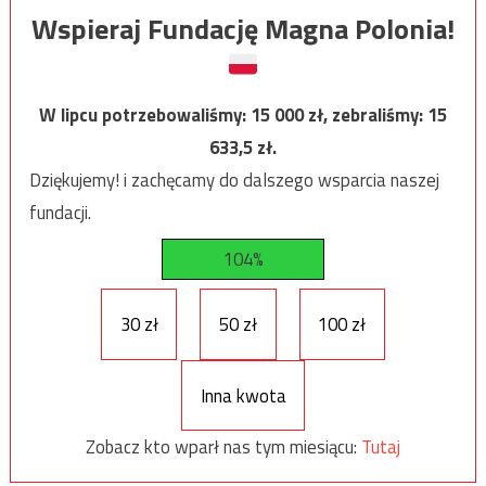
Wspieraj Fundację Magna Polonia!
W lipcu potrzebowaliśmy:
15 000
zł, zebraliśmy:
15
633,5
zł.
Dziękujemy! i zachęcamy do dalszego wsparcia naszej
fundacji.
104%
30 zł
50 zł
100 zł
Inna kwota
Zobacz kto wparł nas tym miesiącu:
Tutaj