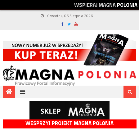
W
S
P
I
E
R
A
J
M
A
G
N
A
P
O
L
O
N
I
A
Czwartek, 06 Sierpnia 2026
WESPRZYJ PROJEKT MAGNA POLONIA