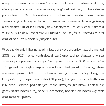
małym udziałem starodrzewów i niedostatkiem martwych drzew,
oferują nietoperzom znacznie mniej kryjówek niż lasy o charakterze
pierwotnym. W konsekwencji obecnie wiele nietoperzy
zamieszkujących lasy szuka schronień w zabudowaniach” – wyjaśniają
autorzy artykułu: dr inż. Przemysław Stachyra z RPN, dr Michał Piskorski
z UMCS, Mirosław Tchórzewski i Klaudia Łopuszyńska-Stachyra z RPN
oraz dr hab. inż. Robert Mysłajek z UW.
W poszukiwaniu hibernujących nietoperzy przyrodnicy każdej zimy, od
2009 do 2021 roku, kontrolowali zarówno wolno stojące piwnice
ziemne, jak i podziemia budynków. Łącznie odnaleźli 310 tych ssaków
z 9 gatunków. Najliczniejszy wśród nich był gacek brunatny, który
stanowił ponad 60 proc. obserwowanych nietoperzy. Drugi w
kolejności był mopek zachodni (20 proc.), kolejny – nocek Natterera
(14 proc.). Wśród pozostałych, mniej licznych gatunków znalazł się
gacek szary, nocek duży, nocek Bechsteina, nocek rudy, nocek wąsatek
oraz mroczek późny.