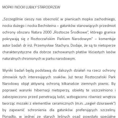
MOPKI I NOCKI LUBIŁY STARODRZEW
„Szczególnie cieszy nas obecność w piwnicach mopka zachodniego,
nocka dużego i nocka Bechsteina – gatunków stanowiących przedmiot
ochrony obszaru Natura 2000 „Roztocze Środkowe”, którego granice
pokrywają się z Roztoczańskim Parkiem Narodowym” – komentuje
autor badań dr inż. Przemysław Stachyra. Dodaje, że są to nietoperze
charakterystyczne dla dobrze zachowanych płatów liściastych lasów
naturalnych chronionych w parku narodowym.
Wyniki badań będą podstawą do dalszych działań na rzecz ochrony
zimowisk tych interesujących ssaków. Już teraz Roztoczański Park
Narodowy objął aktywną ochroną kilkanaście ziemnych piwnic. By
poprawić warunki hibernacji nietoperzy, obiekty te uszczelniono i
zabezpieczono przed penetracją ludzi, wzbogacono również wnętrza
tworząc mozaiki z elementów ceramicznych (m.in. „cegieł dziurawek”)
by zapewnić schronienia dla gatunków preferujących szczeliny.
Ponadto, w jednej ze starych leśnych osad powstało specjalne