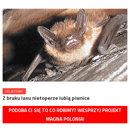
FELIETONY
Z braku lasu nietoperze lubią piwnice
PODOBA CI SIĘ TO CO ROBIMY? WESPRZYJ PROJEKT
MAGNA POLONIA!