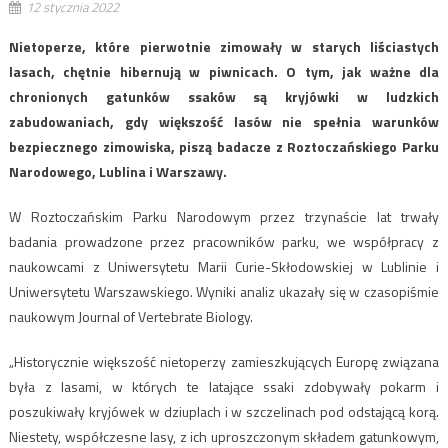
12 stycznia 2022
Nietoperze, które pierwotnie zimowały w starych liściastych
lasach, chętnie hibernują w piwnicach. O tym, jak ważne dla
chronionych gatunków ssaków są kryjówki w ludzkich
zabudowaniach, gdy większość lasów nie spełnia warunków
bezpiecznego zimowiska, piszą badacze z Roztoczańskiego Parku
Narodowego, Lublina i Warszawy.
W Roztoczańskim Parku Narodowym przez trzynaście lat trwały
badania prowadzone przez pracowników parku, we współpracy z
naukowcami z Uniwersytetu Marii Curie-Skłodowskiej w Lublinie i
Uniwersytetu Warszawskiego. Wyniki analiz ukazały się w czasopiśmie
naukowym Journal of Vertebrate Biology.
„Historycznie większość nietoperzy zamieszkujących Europę związana
była z lasami, w których te latające ssaki zdobywały pokarm i
poszukiwały kryjówek w dziuplach i w szczelinach pod odstającą korą.
Niestety, współczesne lasy, z ich uproszczonym składem gatunkowym,