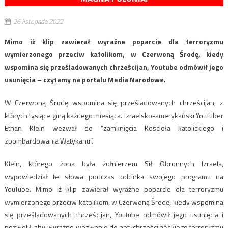
26 listopada 2022
Mimo iż klip zawierał wyraźne poparcie dla terroryzmu
wymierzonego przeciw katolikom, w Czerwoną Środę, kiedy
wspomina się prześladowanych chrześcijan, Youtube odmówił jego
usunięcia – czytamy na portalu Media Narodowe.
W Czerwoną Środę wspomina się prześladowanych chrześcijan, z
których tysiące giną każdego miesiąca. Izraelsko-amerykański YouTuber
Ethan Klein wezwał do “zamknięcia Kościoła katolickiego i
zbombardowania Watykanu”.
Klein, którego żona była żołnierzem Sił Obronnych Izraela,
wypowiedział te słowa podczas odcinka swojego programu na
YouTube. Mimo iż klip zawierał wyraźne poparcie dla terroryzmu
wymierzonego przeciw katolikom, w Czerwoną Środę, kiedy wspomina
się prześladowanych chrześcijan, Youtube odmówił jego usunięcia i
pozwolił, aby wyraźne wezwanie do antychrześcijańskiego terroryzmu