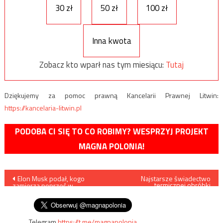
30 zł
50 zł
100 zł
Inna kwota
Zobacz kto wparł nas tym miesiącu:
Tutaj
Dziękujemy za pomoc prawną Kancelarii Prawnej Litwin:
https://kancelaria-litwin.pl
PODOBA CI SIĘ TO CO ROBIMY? WESPRZYJ PROJEKT
MAGNA POLONIA!
Nawigacja
Elon Musk podał, kogo
Najstarsze świadectwo
termicznej obróbki
zamierza poprzeć w
pożywienia
wpisu
wyborach prezydenckich
Telegram
https://t.me/magnapolonia