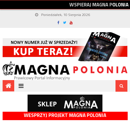
W
S
P
I
E
R
A
J
M
A
G
N
A
P
O
L
O
N
I
A
Poniedziałek, 10 Sierpnia 2026
WESPRZYJ PROJEKT MAGNA POLONIA