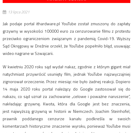
13 lipca 2021
Jak podaje portal ithardware.pl YouTube został zmuszony do zapłaty
grzywny w wysokości 100000 euro za cenzurowanie filmu z protestu
przeciwko ograniczeniom związanym z pandemią Covid-19. Wyższy
Sąd Okręgowy w Dreźnie orzekł, że YouTube popełniło błąd, usuwając
wideo nagrane w Szwajcarii.
W kwietniu 2020 roku sąd wydał nakaz, zgodnie z którym gigant miał
natychmiast przywrócić usunięty film, jednak YouTube najzwyczajniej
zignorował orzeczenie. Przez miesiąc nie było żadnej reakcji. Dopiero
14 maja 2020 roku portal należący do Google zastosował się do
nakazu, co sąd uznał za zachowanie „celowe i poważne naruszenie”,
nakładając grzywnę. Kwota, która dla Google jest bez znaczenia,
jest najwyższą grzywną w historii w Niemczech. Joachim Steinhofel,
prawnik poddanego cenzurze kanału podkreśla w swoich
komentarzach historyczne znaczenie wyroku, ponieważ YouTube musi