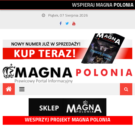
W
S
P
I
E
R
A
J
M
A
G
N
A
P
O
L
O
N
I
A
Piątek, 07 Sierpnia 2026
WESPRZYJ PROJEKT MAGNA POLONIA