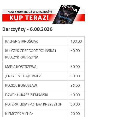
Darczyńcy - 6.08.2026
KACPER STAROŚCIAK
100,00
KULCZYK GRZEGORZ POLIŃSKA i
50,00
KULCZYK KATARZYNA
MARIA KOSTRZEWA
50,00
JERZY T MICHAJŁOWICZ
50,00
KOZIOŁ BOGUSŁAW
35,00
PAWEŁ ŁUKASZ ZIEMIAŃSKI
50,00
POTERA LIDIA i POTERA KRZYSZTOF
50,00
NIEMCZYK MICHAŁ
20,00