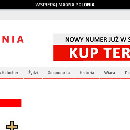
W
S
P
I
E
R
A
J
M
A
G
N
A
P
O
L
O
N
I
A
& Holocher
Żydzi
Gospodarka
Historia
Wiara
Po