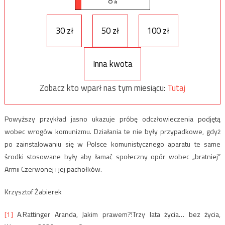
8%
30 zł
50 zł
100 zł
Inna kwota
Zobacz kto wparł nas tym miesiącu:
Tutaj
Powyższy przykład jasno ukazuje próbę odczłowieczenia podjętą
wobec wrogów komunizmu. Działania te nie były przypadkowe, gdyż
po zainstalowaniu się w Polsce komunistycznego aparatu te same
środki stosowane były aby łamać społeczny opór wobec „bratniej”
Armii Czerwonej i jej pachołków.
Krzysztof Żabierek
[1]
A.Rattinger Aranda, Jakim prawem?!Trzy lata życia… bez życia,