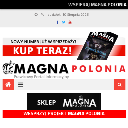
W
S
P
I
E
R
A
J
M
A
G
N
A
P
O
L
O
N
I
A
Poniedziałek, 10 Sierpnia 2026
WESPRZYJ PROJEKT MAGNA POLONIA