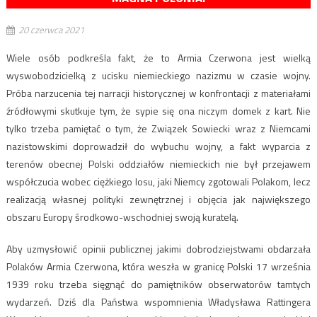
20 czerwca 2021
Wiele osób podkreśla fakt, że to Armia Czerwona jest wielką
wyswobodzicielką z ucisku niemieckiego nazizmu w czasie wojny.
Próba narzucenia tej narracji historycznej w konfrontacji z materiałami
źródłowymi skutkuje tym, że sypie się ona niczym domek z kart. Nie
tylko trzeba pamiętać o tym, że Związek Sowiecki wraz z Niemcami
nazistowskimi doprowadził do wybuchu wojny, a fakt wyparcia z
terenów obecnej Polski oddziałów niemieckich nie był przejawem
współczucia wobec ciężkiego losu, jaki Niemcy zgotowali Polakom, lecz
realizacją własnej polityki zewnętrznej i objęcia jak największego
obszaru Europy środkowo-wschodniej swoją kuratelą.
Aby uzmysłowić opinii publicznej jakimi dobrodziejstwami obdarzała
Polaków Armia Czerwona, która weszła w granicę Polski 17 września
1939 roku trzeba sięgnąć do pamiętników obserwatorów tamtych
wydarzeń. Dziś dla Państwa wspomnienia Władysława Rattingera