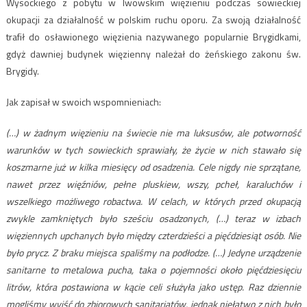
Wysockiego z pobytu w lwowskim więzieniu podczas sowieckiej
okupacji za działalność w polskim ruchu oporu. Za swoją działalność
trafił do osławionego więzienia nazywanego popularnie Brygidkami,
gdyż dawniej budynek więzienny należał do żeńskiego zakonu św.
Brygidy.
Jak zapisał w swoich wspomnieniach:
(…) w żadnym więzieniu na świecie nie ma luksusów, ale potworność
warunków w tych sowieckich sprawiały, że życie w nich stawało się
koszmarne już w kilka miesięcy od osadzenia. Cele nigdy nie sprzątane,
nawet przez więźniów, pełne pluskiew, wszy, pcheł, karaluchów i
wszelkiego możliwego robactwa. W celach, w których przed okupacją
zwykle zamkniętych było sześciu osadzonych, (…) teraz w izbach
więziennych upchanych było między czterdzieści a pięćdziesiąt osób. Nie
było prycz. Z braku miejsca spaliśmy na podłodze. (…) Jedyne urządzenie
sanitarne to metalowa pucha, taka o pojemności około pięćdziesięciu
litrów, która postawiona w kącie celi służyła jako ustęp. Raz dziennie
mogliśmy wyjść do zbiorowych sanitariatów, jednak niełatwo z nich było