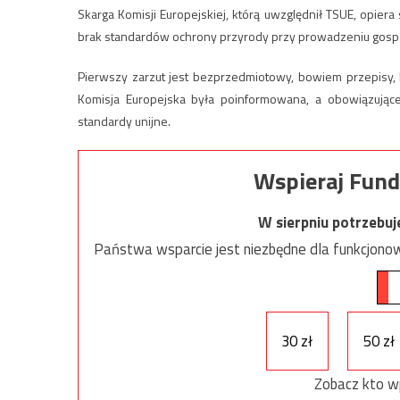
Skarga Komisji Europejskiej, którą uwzględnił TSUE, opiera 
brak standardów ochrony przyrody przy prowadzeniu gospoda
Pierwszy zarzut jest bezprzedmiotowy, bowiem przepisy, 
Komisja Europejska była poinformowana, a obowiązując
standardy unijne.
Wspieraj Fund
W sierpniu potrzebu
Państwa wsparcie jest niezbędne dla funkcjonow
30 zł
50 zł
Zobacz kto w