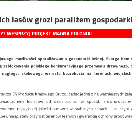
ch lasów grozi paraliżem gospodark
MY? WESPRZYJ PROJEKT MAGNA POLONIA!
owego możliwości sparaliżowania gospodarki leśnej. Skarga Komis
óbą zablokowania polskiego konkurencyjnego przemysłu drzewnego, 
nagłego, skokowego wzrostu bezrobocia na terenach wiejskich
starcza 3% Produktu Krajowego Brutto, będąc jedną z najważniejszych gałę
oświadczonych leśników od dziesięcioleci w sposób zrównoważony
zewnemu najwyższej jakości surowca w stabilnych cenach – co czyni 
ewniając stały przyrost terenów leśnych i gwarancję ochrony środowis