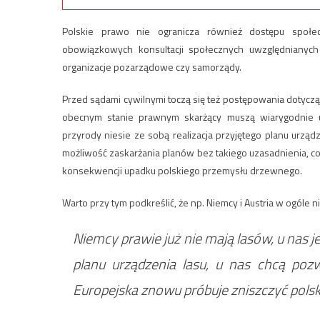
Polskie prawo nie ogranicza również dostępu społe
obowiązkowych konsultacji społecznych uwzględnianych
organizacje pozarządowe czy samorządy.
Przed sądami cywilnymi toczą się też postępowania dotycz
obecnym stanie prawnym skarżący muszą wiarygodnie uz
przyrody niesie ze sobą realizacja przyjętego planu urz
możliwość zaskarżania planów bez takiego uzasadnienia, co
konsekwencji upadku polskiego przemysłu drzewnego.
Warto przy tym podkreślić, że np. Niemcy i Austria w ogóle
Niemcy prawie już nie mają lasów, u nas j
planu urządzenia lasu, u nas chcą pozw
Europejska znowu próbuje zniszczyć polski