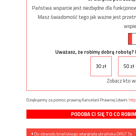
Państwa wsparcie jest niezbędne dla funkcjonow
Masz świadomość tego jak ważne jest przetrw
wspie
Uważasz, że robimy dobrą robotę? Ni
30 zł
50 zł
Zobacz kto w
Dziękujemy za pomoc prawną Kancelarii Prawnej Litwin:
http
PODOBA CI SIĘ TO CO ROBI
Nawigacja
Do obwodu briańskiego wtargnęła ukraińska DRG? To