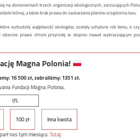
się na doniesieniach trzech organizacji ekologicznych, zarzucających Pols
rki leśnej, a także brak prawa do zaskarżania planów urządzenia lasu.
które wzbudziły wątpliwość ekologów, zostały uchylone rok temu, o cz
e obecnie prawo chroni przyrodę w stopniu nawet wykraczającym po
ację Magna Polonia!
jemy:
16 500
zł, zebraliśmy:
1351
zł.
ania Fundacji Magna Polonia.
8%
100 zł
Inna kwota
parł nas tym miesiącu:
Tutaj