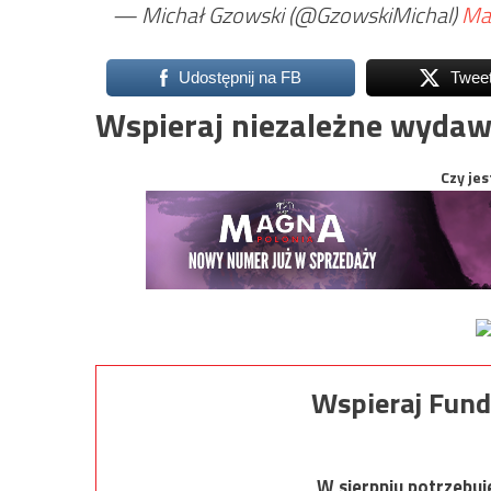
— Michał Gzowski (@GzowskiMichal)
Ma
Udostępnij na FB
Twee
Wspieraj niezależne wydaw
Czy jes
Wspieraj Fund
W sierpniu potrzebu