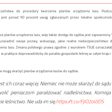
czeństwa do procedury tworzenia planów urządzenia lasu. Podcz
 jest ponad 90 procent uwag zgłaszanych przez lokalne społecznośc
ące planów urządzenia lasu, więc także dostęp do sądów jest zapewniony.
asadnić swoje pozwy, wskazując, jakie realne niebezpieczeństwo d
ądzenia lasu. Zmiana polskiego prawa zgodnie z wyrokiem TSUE oznaczała
 w praktyce doprowadziłoby do paraliżu gospodarki leśnej w całym kraju i
 nie mogą skarżyć planów urządzenia lasów do sądów.
est ich coraz więcej. Niemiec nie może skarżyć do sądu
olić pieniaczom paraliżować nadleśnictwa. Komisja
e leśnictwo. Nie uda im się.
https://t.co/FjIO2oVJDS