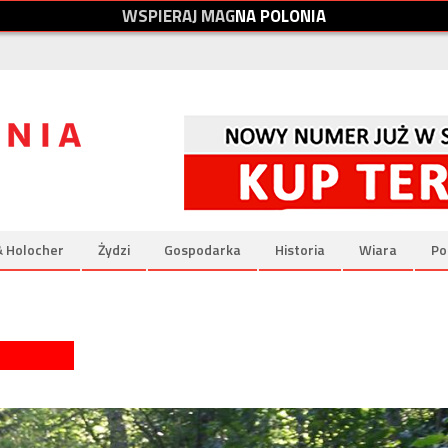
W
S
P
I
E
R
A
J
M
A
G
N
A
P
O
L
O
N
I
A
& Holocher
Żydzi
Gospodarka
Historia
Wiara
Po