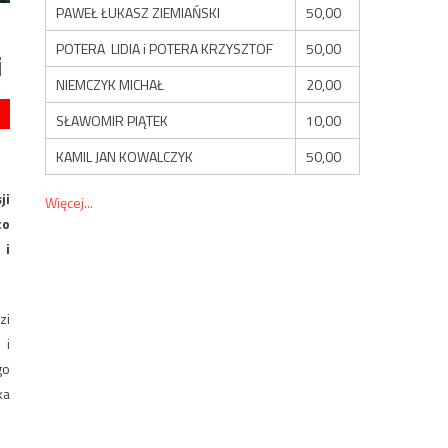
PAWEŁ ŁUKASZ ZIEMIAŃSKI
50,00
POTERA LIDIA i POTERA KRZYSZTOF
50,00
i
NIEMCZYK MICHAŁ
20,00
SŁAWOMIR PIĄTEK
10,00
KAMIL JAN KOWALCZYK
50,00
ji
Więcej...
co
 i
zi
 i
go
ka