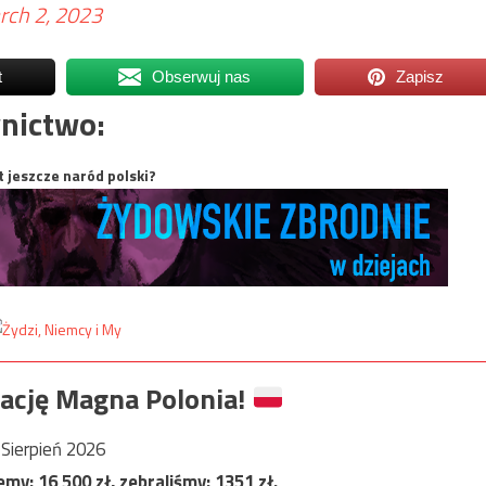
rch 2, 2023
t
Obserwuj nas
Zapisz
nictwo:
t jeszcze naród polski?
ację Magna Polonia!
Sierpień 2026
jemy:
16 500
zł, zebraliśmy:
1351
zł.