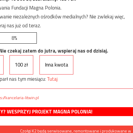
ania Fundacji Magna Polonia.
anie niezależnych ośrodków medialnych? Nie zwlekaj więc,
raj nas już od teraz.
8%
e czekaj zatem do jutra, wspieraj nas od dzisiaj.
100 zł
Inna kwota
parł nas tym miesiącu:
Tutaj
s://kancelaria-litwin.pl
MY? WESPRZYJ PROJEKT MAGNA POLONIA!
Czołgi K2 będą serwisowane, remontowane i produkowane w