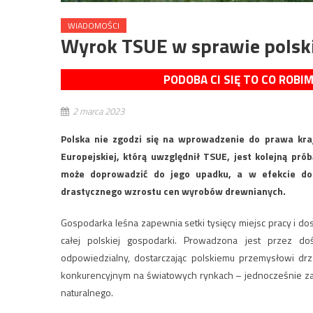
WIADOMOŚCI
Wyrok TSUE w sprawie polski
PODOBA CI SIĘ TO CO ROBI
2 marca 2023
Polska nie zgodzi się na wprowadzenie do prawa kraj
Europejskiej, którą uwzględnił TSUE, jest kolejną pr
może doprowadzić do jego upadku, a w efekcie do 
drastycznego wzrostu cen wyrobów drewnianych.
Gospodarka leśna zapewnia setki tysięcy miejsc pracy i do
całej polskiej gospodarki. Prowadzona jest przez d
odpowiedzialny, dostarczając polskiemu przemysłowi dr
konkurencyjnym na światowych rynkach – jednocześnie zap
naturalnego.