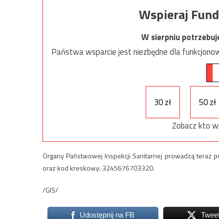
Wspieraj Fund
W sierpniu potrzebu
Państwa wsparcie jest niezbędne dla funkcjonow
30 zł
50 zł
Zobacz kto w
Organy Państwowej Inspekcji Sanitarnej prowadzą teraz po
oraz kod kreskowy: 3245676703320.
/GIS/
Udostępnij na FB
Twee