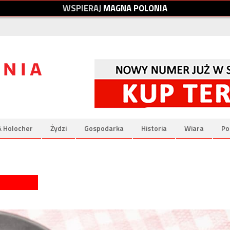
W
S
P
I
E
R
A
J
M
A
G
N
A
P
O
L
O
N
I
A
& Holocher
Żydzi
Gospodarka
Historia
Wiara
Po