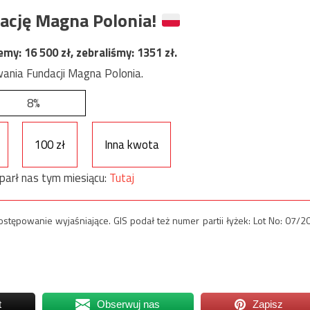
ację Magna Polonia!
jemy:
16 500
zł, zebraliśmy:
1351
zł.
ania Fundacji Magna Polonia.
8%
100 zł
Inna kwota
parł nas tym miesiącu:
Tutaj
stępowanie wyjaśniające. GIS podał też numer partii łyżek: Lot No: 07/2
t
Obserwuj nas
Zapisz