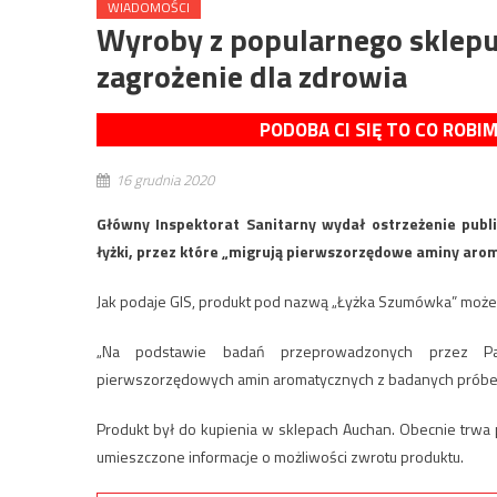
WIADOMOŚCI
Wyroby z popularnego sklep
zagrożenie dla zdrowia
PODOBA CI SIĘ TO CO ROBI
16 grudnia 2020
Główny Inspektorat Sanitarny wydał ostrzeżenie publ
łyżki, przez które „migrują pierwszorzędowe aminy aro
Jak podaje GIS, produkt pod nazwą „Łyżka Szumówka” może 
„Na podstawie badań przeprowadzonych przez Pań
pierwszorzędowych amin aromatycznych z badanych próbek
Produkt był do kupienia w sklepach Auchan. Obecnie trwa 
umieszczone informacje o możliwości zwrotu produktu.