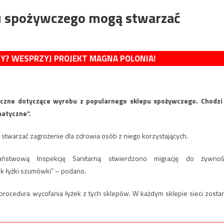
u spożywczego mogą stwarzać
MY? WESPRZYJ PROJEKT MAGNA POLONIA!
iczne dotyczące wyrobu z popularnego sklepu spożywczego. Chodzi
matyczne”.
stwarzać zagrożenie dla zdrowia osób z niego korzystających.
stwową Inspekcję Sanitarną stwierdzono migrację do żywnoś
 łyżki szumówki” – podano.
procedura wycofania łyżek z tych sklepów. W każdym sklepie sieci zosta