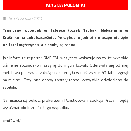
MAGNA POLONIA!
14 października 2020
Tragiczny wypadek w fabryce łożysk Tsubaki Nakashima w
Kraśniku na Lubelszczyźnie. Po wybuchu jednej z maszyn nie żyje
47-letni mężczyzna, a 3 osoby są ranne.
Jak informuje reporter RMF FM, wszystko wskazuje na to, że wysokie
ciśnienie rozsadziło maszynę do mycia łożysk. Oderwała się od niej
metalowa pokrywa i z dużą siłą uderzyła w mężczyznę. 47-latek zginął
na miejscu. Trzy inne osoby zostały ranne, wszystkie odwieziono do
szpitala.
Na miejscu są policja, prokurator i Państwowa Inspekcja Pracy – będą
wyjaśniać okoliczności tego wypadku.
/rmf24.pl/