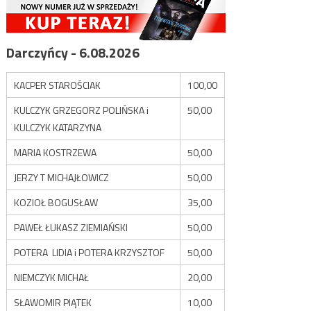
Darczyńcy - 6.08.2026
KACPER STAROŚCIAK
100,00
KULCZYK GRZEGORZ POLIŃSKA i
50,00
KULCZYK KATARZYNA
MARIA KOSTRZEWA
50,00
JERZY T MICHAJŁOWICZ
50,00
KOZIOŁ BOGUSŁAW
35,00
PAWEŁ ŁUKASZ ZIEMIAŃSKI
50,00
POTERA LIDIA i POTERA KRZYSZTOF
50,00
NIEMCZYK MICHAŁ
20,00
SŁAWOMIR PIĄTEK
10,00