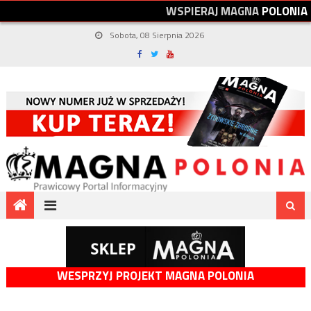
W
S
P
I
E
R
A
J
M
A
G
N
A
P
O
L
O
N
I
A
Sobota, 08 Sierpnia 2026
WESPRZYJ PROJEKT MAGNA POLONIA