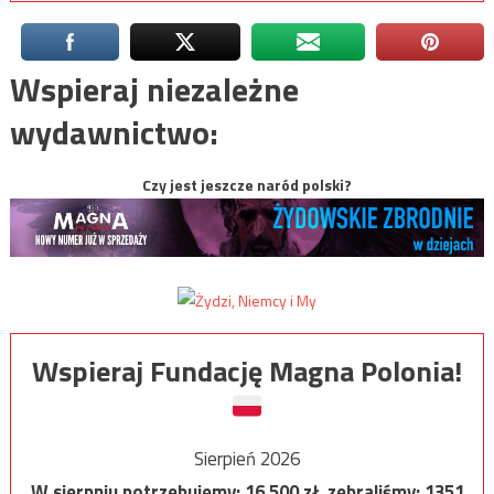
Wspieraj niezależne
wydawnictwo:
Czy jest jeszcze naród polski?
Wspieraj Fundację Magna Polonia!
Sierpień 2026
W sierpniu potrzebujemy:
16 500
zł, zebraliśmy:
1351