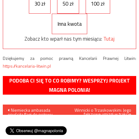
30 zł
50 zł
100 zł
Inna kwota
Zobacz kto wparł nas tym miesiącu:
Tutaj
Dziękujemy za pomoc prawną Kancelarii Prawnej Litwin:
https://kancelaria-litwin.pl
PODOBA CI SIĘ TO CO ROBIMY? WESPRZYJ PROJEKT
MAGNA POLONIA!
Nawigacja
Niemiecka ambasada
Winnicki o Trzaskowskim: Jego
fałszywe umizgi w trakcie
opuściła flagi do połowy
kampanii wyborczej zostały
wpisu
masztu by upamiętnić
przez nas słusznie ocenione
Powstanie Warszawskie
jako zupełnie
niewiarygodne