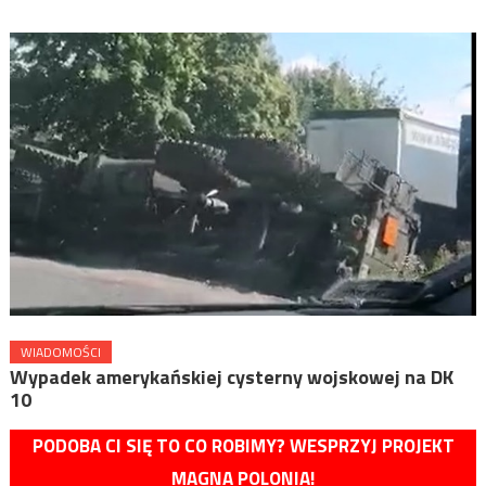
WIADOMOŚCI
Wypadek amerykańskiej cysterny wojskowej na DK
10
PODOBA CI SIĘ TO CO ROBIMY? WESPRZYJ PROJEKT
MAGNA POLONIA!