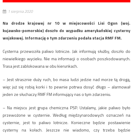
1 sierpnia 2020
Na drodze krajowej nr 10 w miejscowości Lisi Ogon (woj.
kujawsko-pomorskie) doszło do wypadku amerykańskiej cysterny
wojskowej. Informację o tym zdarzeniu podała stacja RMF FM.
Cysterna przewoziła paliwo lotnicze. Jak informują służby, doszło do
niewielkiego wycieku. Nie ma informacji o osobach poszkodowanych.
Trasa jest zablokowana w obu kierunkach.
– Jest strasznie duży ruch, bo masa ludzi jedzie nad morze tą drogą,
więc już się robią korki i to pewnie potrwa dosyć długo – alarmował
jeden ze słuchaczy RMF FM informujący nas o tym zdarzeniu.
– Na miejscu jest grupa chemiczna PSP. Ustalamy, jakie paliwo było
przewożone w cysternie. Według międzynarodowych oznaczeń na
cysternie, jest to paliwo lotnicze. Konieczne będzie postawienie
cysterny na kołach. Jeszcze nie wiadomo, czy trzeba będzie