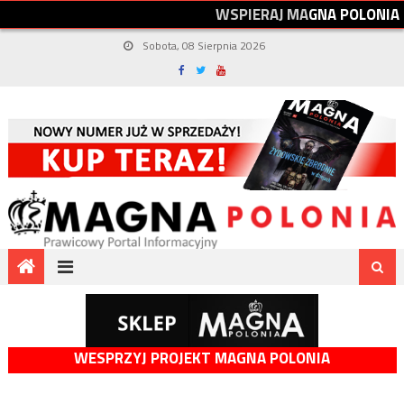
W
S
P
I
E
R
A
J
M
A
G
N
A
P
O
L
O
N
I
A
Sobota, 08 Sierpnia 2026
WESPRZYJ PROJEKT MAGNA POLONIA