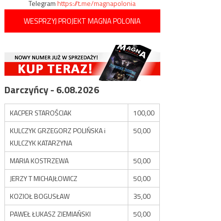
Telegram
https://t.me/magnapolonia
WESPRZYJ PROJEKT MAGNA POLONIA
Darczyńcy - 6.08.2026
KACPER STAROŚCIAK
100,00
KULCZYK GRZEGORZ POLIŃSKA i
50,00
KULCZYK KATARZYNA
MARIA KOSTRZEWA
50,00
JERZY T MICHAJŁOWICZ
50,00
KOZIOŁ BOGUSŁAW
35,00
PAWEŁ ŁUKASZ ZIEMIAŃSKI
50,00