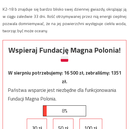
K2-18 b znajduje się bardzo blisko swej dziennej gwiazdy, okrążając ją
w ciągu zaledwie 33 dni. Ilość otrzymywanej przez nią energii cieplnej
pozwala domniemywać, że na jej powierzchni występuje ciekła woda,
tworząc być może oceany.
Wspieraj Fundację Magna Polonia!
W sierpniu potrzebujemy:
16 500
zł, zebraliśmy:
1351
zł.
Państwa wsparcie jest niezbędne dla funkcjonowania
Fundacji Magna Polonia.
8%
30 zł
50 zł
100 zł