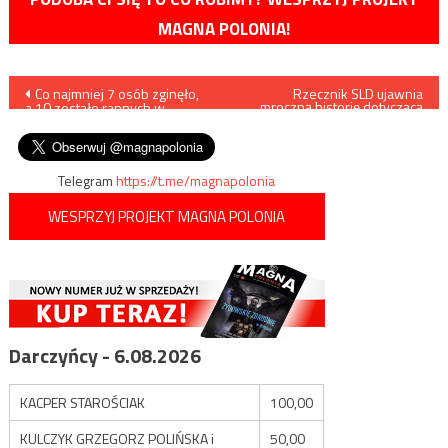
MAGNA POLONIA!
Nawigacja
Co najmniej 7 osób zginęło,
Rzecznik SLD ujawnia
mroczną historię dotyczącą
a 10 zostało rannych w
córki Wojciecha
wpisu
zamachu w Turcji
Jaruzelskiego
Telegram
https://t.me/magnapolonia
WESPRZYJ PROJEKT MAGNA POLONIA
Darczyńcy - 6.08.2026
KACPER STAROŚCIAK
100,00
KULCZYK GRZEGORZ POLIŃSKA i
50,00