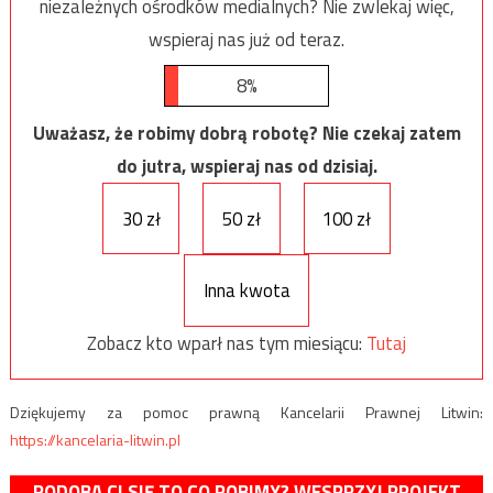
niezależnych ośrodków medialnych? Nie zwlekaj więc,
wspieraj nas już od teraz.
8%
Uważasz, że robimy dobrą robotę? Nie czekaj zatem
do jutra, wspieraj nas od dzisiaj.
30 zł
50 zł
100 zł
Inna kwota
Zobacz kto wparł nas tym miesiącu:
Tutaj
Dziękujemy za pomoc prawną Kancelarii Prawnej Litwin:
https://kancelaria-litwin.pl
PODOBA CI SIĘ TO CO ROBIMY? WESPRZYJ PROJEKT