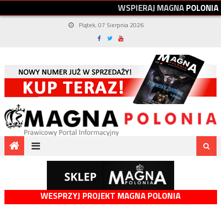
W
S
P
I
E
R
A
J
M
A
G
N
A
P
O
L
O
N
I
A
Piątek, 07 Sierpnia 2026
WESPRZYJ PROJEKT MAGNA POLONIA