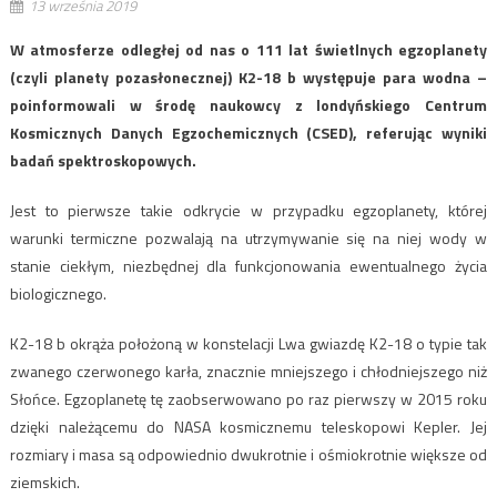
13 września 2019
W atmosferze odległej od nas o 111 lat świetlnych egzoplanety
(czyli planety pozasłonecznej) K2-18 b występuje para wodna –
poinformowali w środę naukowcy z londyńskiego Centrum
Kosmicznych Danych Egzochemicznych (CSED), referując wyniki
badań spektroskopowych.
Jest to pierwsze takie odkrycie w przypadku egzoplanety, której
warunki termiczne pozwalają na utrzymywanie się na niej wody w
stanie ciekłym, niezbędnej dla funkcjonowania ewentualnego życia
biologicznego.
K2-18 b okrąża położoną w konstelacji Lwa gwiazdę K2-18 o typie tak
zwanego czerwonego karła, znacznie mniejszego i chłodniejszego niż
Słońce. Egzoplanetę tę zaobserwowano po raz pierwszy w 2015 roku
dzięki należącemu do NASA kosmicznemu teleskopowi Kepler. Jej
rozmiary i masa są odpowiednio dwukrotnie i ośmiokrotnie większe od
ziemskich.