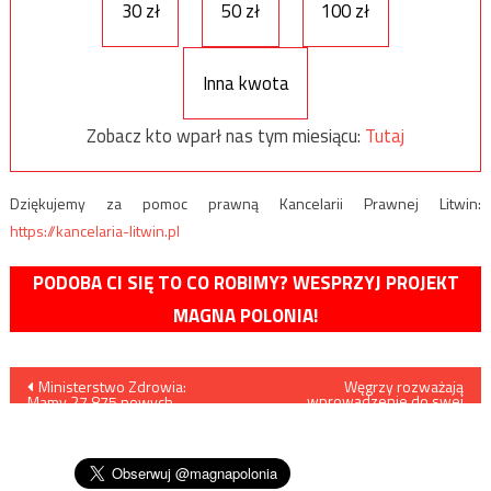
30 zł
50 zł
100 zł
Inna kwota
Zobacz kto wparł nas tym miesiącu:
Tutaj
Dziękujemy za pomoc prawną Kancelarii Prawnej Litwin:
https://kancelaria-litwin.pl
PODOBA CI SIĘ TO CO ROBIMY? WESPRZYJ PROJEKT
MAGNA POLONIA!
Nawigacja
Ministerstwo Zdrowia:
Węgrzy rozważają
wprowadzenie do swej
Mamy 27.875 nowych
konstytucji zakazu
wpisu
przypadków zakażenia
propagowania ideologii
koronawirusem, zmarło 349
gender
osób