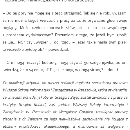
– Do tej pory nie mogę się z tego otrząsnąć. Tak się nie robi, uważam,
że nie można kogoś wyrzucić z pracy za to, że prywatnie głosi swoje
poglądy. Może użyłem mocnych słów, ale co to ma wspólnego
z procesem dydaktycznym? Rozumiem z tego, że jeżeli bym głosić,
że „je… PiS” czy „wypier…” do rządu – jeżeli takie hasła bym pisał,
to wszystko byłoby ok? – powiedział.
– Oni mogą niszczyć kościoły, mogą używać gorszego języka, bo oni
twierdzą, że to są emocje? To ja nie mogę w drugą stronę? – dodał.
Po publikacji artykułu do naszej redakcji napisała rzeczniczka prasowa
Wyższej Szkoły Informatyki i Zarządzania w Rzeszowie, która stwierdziła,
że „nie jest prawdą, jakoby dr Grzegorz Zając został zwolniony z pracy za
krytykę Strajku Kobiet”, zaś „rektor Wyższej Szkoły Informatyki i
Zarządzania w Rzeszowie dr Wergiliusz Gołąbek rozwiązał umowę
zlecenie z dr Zającem za jego niewłaściwe zachowanie nie licujące z
etosem wykładowcy akademickiego, a mianowicie za wulgarne i