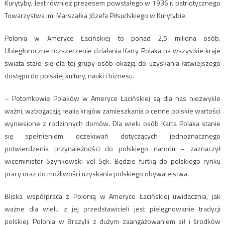
Kurytyby. Jest również prezesem powstałego w 1936 r. patriotycznego
Towarzystwa im. Marszałka Józefa Piłsudskiego w Kurytybie.
Polonia w Ameryce Łacińskiej to ponad 2,5 miliona osób.
Ubiegłoroczne rozszerzenie działania Karty Polaka na wszystkie kraje
świata stało się dla tej grupy osób okazją do uzyskania łatwiejszego
dostępu do polskiej kultury, nauki i biznesu.
– Potomkowie Polaków w Ameryce Łacińskiej są dla nas niezwykle
ważni, wzbogacają realia krajów zamieszkania o cenne polskie wartości
wyniesione z rodzinnych domów. Dla wielu osób Karta Polaka stanie
się spełnieniem oczekiwań dotyczących jednoznacznego
potwierdzenia przynależności do polskiego narodu – zaznaczył
wiceminister Szynkowski vel Sęk. Będzie furtką do polskiego rynku
pracy oraz do możliwości uzyskania polskiego obywatelstwa.
Bliska współpraca z Polonią w Ameryce Łacińskiej uwidacznia, jak
ważne dla wielu z jej przedstawicieli jest pielęgnowanie tradycji
polskiej. Polonia w Brazylii z dużym zaangażowaniem sił i środków