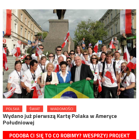
POLSKA
ŚWIAT
WIADOMOŚCI
Wydano już pierwszą Kartę Polaka w Ameryce
Południowej
PODOBA CI SIĘ TO CO ROBIMY? WESPRZYJ PROJEKT