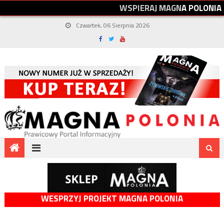
W
S
P
I
E
R
A
J
M
A
G
N
A
P
O
L
O
N
I
A
Czwartek, 06 Sierpnia 2026
WESPRZYJ PROJEKT MAGNA POLONIA