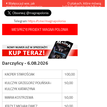
Nawigacja
Wałęsa już wie, jak
O ptakach, które mówią
ludzkim głosem nie tylko w
zjednoczyć całą opozycję
Wigilię
wpisu
Telegram
https://t.me/magnapolonia
WESPRZYJ PROJEKT MAGNA POLONIA
Darczyńcy - 6.08.2026
KACPER STAROŚCIAK
100,00
KULCZYK GRZEGORZ POLIŃSKA i
50,00
KULCZYK KATARZYNA
MARIA KOSTRZEWA
50,00
JERZY T MICHAJŁOWICZ
50,00