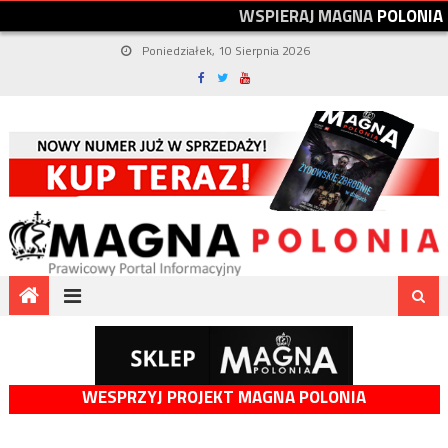
W
S
P
I
E
R
A
J
M
A
G
N
A
P
O
L
O
N
I
A
Poniedziałek, 10 Sierpnia 2026
WESPRZYJ PROJEKT MAGNA POLONIA