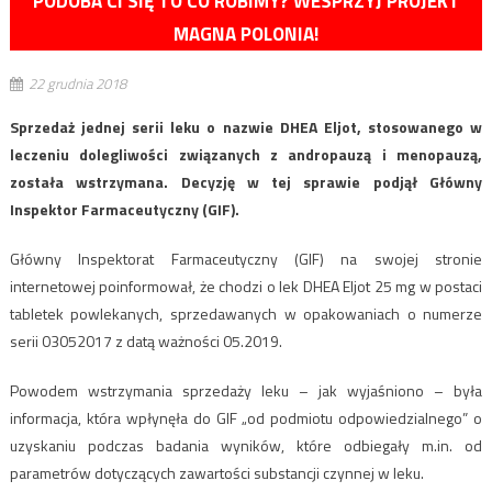
PODOBA CI SIĘ TO CO ROBIMY? WESPRZYJ PROJEKT
MAGNA POLONIA!
22 grudnia 2018
Sprzedaż jednej serii leku o nazwie DHEA Eljot, stosowanego w
leczeniu dolegliwości związanych z andropauzą i menopauzą,
została wstrzymana. Decyzję w tej sprawie podjął Główny
Inspektor Farmaceutyczny (GIF).
Główny Inspektorat Farmaceutyczny (GIF) na swojej stronie
internetowej poinformował, że chodzi o lek DHEA Eljot 25 mg w postaci
tabletek powlekanych, sprzedawanych w opakowaniach o numerze
serii 03052017 z datą ważności 05.2019.
Powodem wstrzymania sprzedaży leku – jak wyjaśniono – była
informacja, która wpłynęła do GIF „od podmiotu odpowiedzialnego” o
uzyskaniu podczas badania wyników, które odbiegały m.in. od
parametrów dotyczących zawartości substancji czynnej w leku.