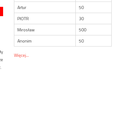
Artur
50
PIOTR
30
Mirosław
500
Anonim
50
ły
Więcej...
że
.