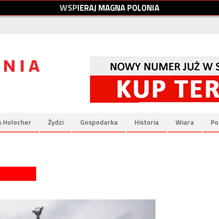
W
S
P
I
E
R
A
J
M
A
G
N
A
P
O
L
O
N
I
A
& Holocher
Żydzi
Gospodarka
Historia
Wiara
Po