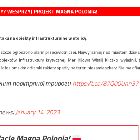
MY? WESPRZYJ PROJEKT MAGNA POLONIA!
taku na obiekty infrastrukturalne w stolicy.
jeszcze ogłoszono alarm przeciwlotniczej. Najwyraźniej nad miastem działa
iektów infrastruktury krytycznej. Mer Kijowa Witalij Kliczko wyjaśnił, 
Hołosjomskim odłamki rakiety spadły na teren niezamieszkały. Nie ma ofiar
ення повітряної тривоги
https://t.co/87Q00Unn37
news)
January 14, 2023
ację Magna Polonia!