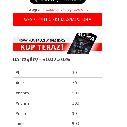
Telegram
https://t.me/magnapolonia
WESPRZYJ PROJEKT MAGNA POLONIA
Darczyńcy - 30.07.2026
AP
30
Artur
70
Anonim
100
Anonim
200
Arleta
90
Piotr
500