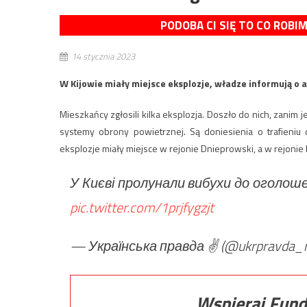
PODOBA CI SIĘ TO CO ROBI
14 stycznia 2023
W Kijowie miały miejsce eksplozje, władze informują o a
Mieszkańcy zgłosili kilka eksplozja. Doszło do nich, zanim 
systemy obrony powietrznej. Są doniesienia o trafieniu ob
eksplozje miały miejsce w rejonie Dnieprowski, a w rejonie 
У Києві пролунали вибухи до оголош
pic.twitter.com/1prjfygzjt
— Українська правда ✌️ (@ukrpravda_
Wspieraj Fund