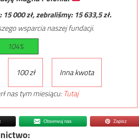
:
15 000
zł, zebraliśmy:
15 633,5
zł.
zego wsparcia naszej fundacji.
104%
100 zł
Inna kwota
rł nas tym miesiącu:
Tutaj
t
Obserwuj nas
Zapisz
nictwo: