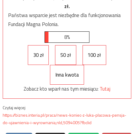
zł.
Państwa wsparcie jest niezbędne dla funkcjonowania
Fundacji Magna Polonia.
8%
30 zł
50 zł
100 zł
Inna kwota
Zobacz kto wparł nas tym miesiącu:
Tutaj
Czytaj więcej
https://biznes.interia.pl/praca/news-koniec-z-luka-placowa-pensja-
do-ujawnienia-i-wyrownania,nId,5094005?fbclid