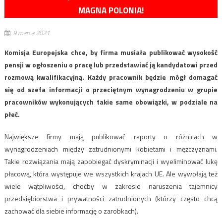
MAGNA POLONIA!
9 marca 2021
Komisja Europejska chce, by firma musiała publikować wysokość
pensji w ogłoszeniu o pracę lub przedstawiać ją kandydatowi przed
rozmową kwalifikacyjną. Każdy pracownik będzie mógł domagać
się od szefa informacji o przeciętnym wynagrodzeniu w grupie
pracowników wykonujących takie same obowiązki, w podziale na
płeć.
Największe firmy mają publikować raporty o różnicach w
wynagrodzeniach między zatrudnionymi kobietami i mężczyznami.
Takie rozwiązania mają zapobiegać dyskryminacji i wyeliminować lukę
płacową, która występuje we wszystkich krajach UE. Ale wywołają też
wiele wątpliwości, choćby w zakresie naruszenia tajemnicy
przedsiębiorstwa i prywatności zatrudnionych (którzy często chcą
zachować dla siebie informację o zarobkach).