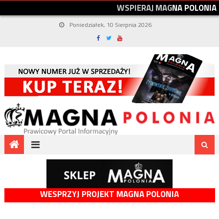
W
S
P
I
E
R
A
J
M
A
G
N
A
P
O
L
O
N
I
A
Poniedziałek, 10 Sierpnia 2026
WESPRZYJ PROJEKT MAGNA POLONIA