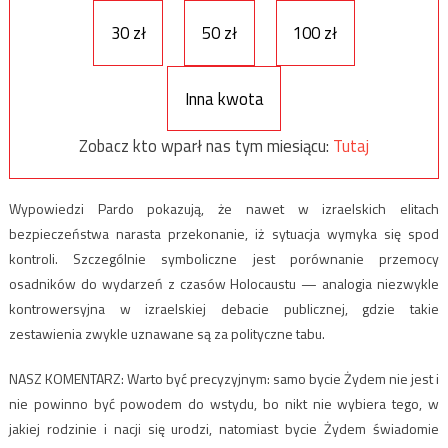
30 zł
50 zł
100 zł
Inna kwota
Zobacz kto wparł nas tym miesiącu:
Tutaj
Wypowiedzi Pardo pokazują, że nawet w izraelskich elitach
bezpieczeństwa narasta przekonanie, iż sytuacja wymyka się spod
kontroli. Szczególnie symboliczne jest porównanie przemocy
osadników do wydarzeń z czasów Holocaustu — analogia niezwykle
kontrowersyjna w izraelskiej debacie publicznej, gdzie takie
zestawienia zwykle uznawane są za polityczne tabu.
NASZ KOMENTARZ: Warto być precyzyjnym: samo bycie Żydem nie jest i
nie powinno być powodem do wstydu, bo nikt nie wybiera tego, w
jakiej rodzinie i nacji się urodzi, natomiast bycie Żydem świadomie