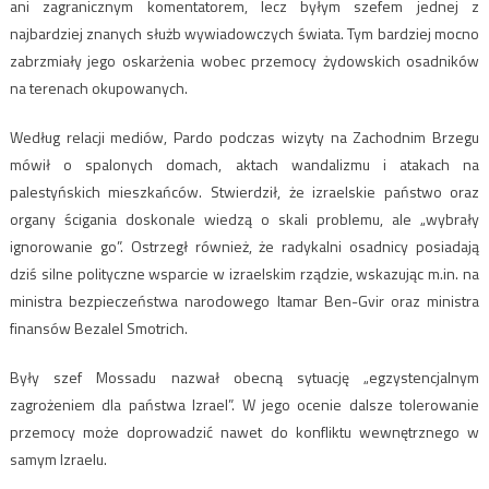
ani zagranicznym komentatorem, lecz byłym szefem jednej z
najbardziej znanych służb wywiadowczych świata. Tym bardziej mocno
zabrzmiały jego oskarżenia wobec przemocy żydowskich osadników
na terenach okupowanych.
Według relacji mediów, Pardo podczas wizyty na Zachodnim Brzegu
mówił o spalonych domach, aktach wandalizmu i atakach na
palestyńskich mieszkańców. Stwierdził, że izraelskie państwo oraz
organy ścigania doskonale wiedzą o skali problemu, ale „wybrały
ignorowanie go”. Ostrzegł również, że radykalni osadnicy posiadają
dziś silne polityczne wsparcie w izraelskim rządzie, wskazując m.in. na
ministra bezpieczeństwa narodowego
Itamar Ben-Gvir
oraz ministra
finansów
Bezalel Smotrich
.
Były szef Mossadu nazwał obecną sytuację „egzystencjalnym
zagrożeniem dla państwa Izrael”. W jego ocenie dalsze tolerowanie
przemocy może doprowadzić nawet do konfliktu wewnętrznego w
samym Izraelu.