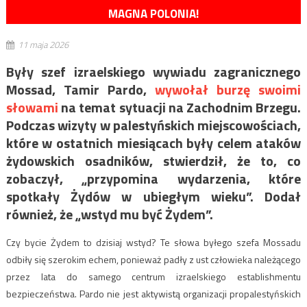
MAGNA POLONIA!
11 maja 2026
Były szef izraelskiego wywiadu zagranicznego
Mossad,
Tamir Pardo
,
wywołał burzę swoimi
słowami
na temat sytuacji na Zachodnim Brzegu.
Podczas wizyty w palestyńskich miejscowościach,
które w ostatnich miesiącach były celem ataków
żydowskich osadników, stwierdził, że to, co
zobaczył, „przypomina wydarzenia, które
spotkały Żydów w ubiegłym wieku”. Dodał
również, że „wstyd mu być Żydem”.
Czy bycie Żydem to dzisiaj wstyd? Te słowa byłego szefa Mossadu
odbiły się szerokim echem, ponieważ padły z ust człowieka należącego
przez lata do samego centrum izraelskiego establishmentu
bezpieczeństwa. Pardo nie jest aktywistą organizacji propalestyńskich