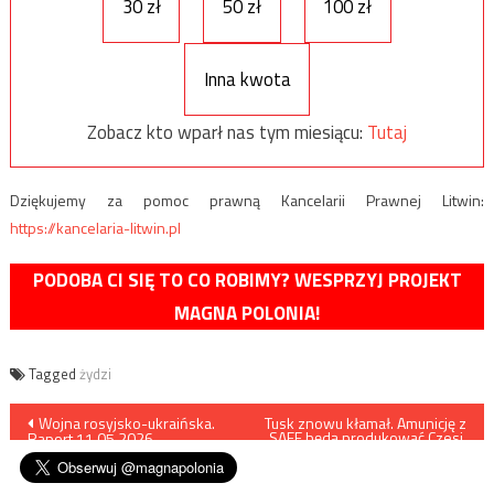
30 zł
50 zł
100 zł
Inna kwota
Zobacz kto wparł nas tym miesiącu:
Tutaj
Dziękujemy za pomoc prawną Kancelarii Prawnej Litwin:
https://kancelaria-litwin.pl
PODOBA CI SIĘ TO CO ROBIMY? WESPRZYJ PROJEKT
MAGNA POLONIA!
Tagged
żydzi
Nawigacja
Wojna rosyjsko-ukraińska.
Tusk znowu kłamał. Amunicję z
SAFE będą produkować Czesi,
Raport 11.05.2026
nie Polacy
wpisu