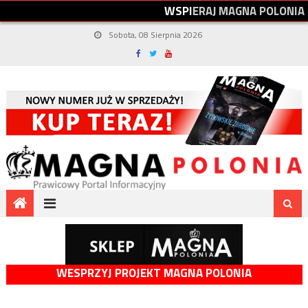
W
S
P
I
E
R
A
J
M
A
G
N
A
P
O
L
O
N
I
A
Sobota, 08 Sierpnia 2026
WESPRZYJ PROJEKT MAGNA POLONIA