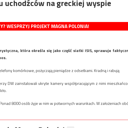
zu uchodźców na greckiej wyspie
MY? WESPRZYJ PROJEKT MAGNA POLONIA!
styczna, która określa się jako część siatki ISIS, sprawuje faktycz
bos.
telefony komórkowe, pożyczają pieniądze z odsetkami. Kradną i rabują
rterzy DW zainstalowali ukryte kamery współpracującym z nimi mieszkańc
kło.
te. Ponad 8000 osób żyje w nim w potwornych warunkach. W założeniach ob