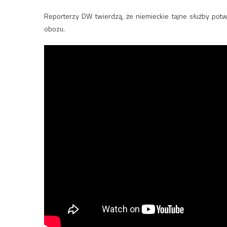
Reporterzy DW twierdzą, że niemieckie tajne służby potwie
obozu.