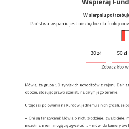
Wspieraj Fund
W sierpniu potrzebu
Państwa wsparcie jest niezbędne dla funkcjonow
30 zł
50 zł
Zobacz kto w
Mówią, że grupa 50 syryjskich uchodźców z rejonu Deir a
obozie, stosując prawo szariatu na całym jego terenie.
Urządzali polowania na Kurdów, jednemu z nich grozili, że 
– Oni są fanatykami! Mówią o nich: złodzieje, gwałciciele, 
muzułmaninem, mogą cię zgwałcić … – mówi do kamery ów 