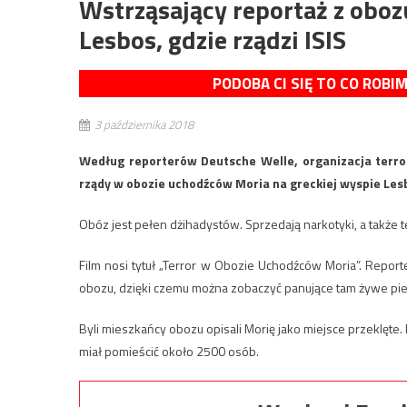
Wstrząsający reportaż z obo
Lesbos, gdzie rządzi ISIS
PODOBA CI SIĘ TO CO ROBI
3 października 2018
Według reporterów Deutsche Welle, organizacja terrory
rządy w obozie uchodźców Moria na greckiej wyspie Les
Obóz jest pełen dżihadystów. Sprzedają narkotyki, a także 
Film nosi tytuł „Terror w Obozie Uchodźców Moria”. Repo
obozu, dzięki czemu można zobaczyć panujące tam żywe pie
Byli mieszkańcy obozu opisali Morię jako miejsce przeklę
miał pomieścić około 2500 osób.