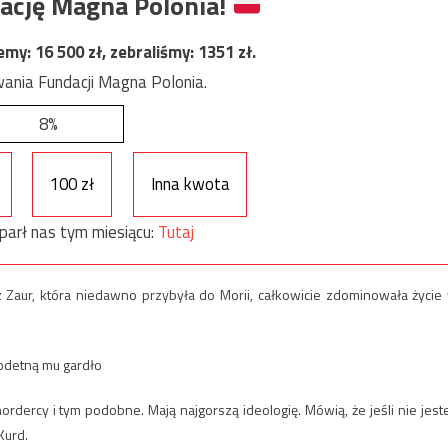
ację Magna Polonia!
jemy:
16 500
zł, zebraliśmy:
1351
zł.
ania Fundacji Magna Polonia.
8%
100 zł
Inna kwota
parł nas tym miesiącu:
Tutaj
z Zaur, która niedawno przybyła do Morii, całkowicie zdominowała życie
podetną mu gardło
mordercy i tym podobne. Mają najgorszą ideologię. Mówią, że jeśli nie jest
Kurd.