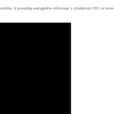
rdziły, iż posiadają wiarygodne informacje o działalności ISIS na teren