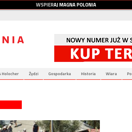
W
S
P
I
E
R
A
J
M
A
G
N
A
P
O
L
O
N
I
A
& Holocher
Żydzi
Gospodarka
Historia
Wiara
Po